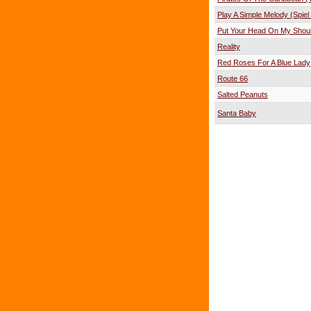
Play A Simple Melody (Spiel m
Put Your Head On My Shou
Reality
Red Roses For A Blue Lady
Route 66
Salted Peanuts
Santa Baby