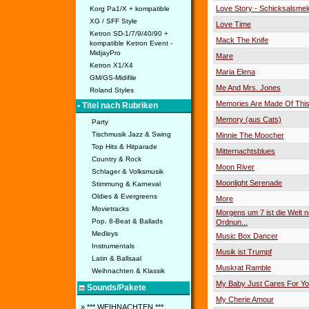
Love Story - Schicksalsmel
Korg Pa1/X + kompatible
XG / SFF Style
Love Time
Ketron SD-1/7/9/40/90 +
Mack The Knife
kompatible Ketron Event -
MidjayPro
Mare
Ketron X1/X4
Maria Elena
GM/GS-Midifile
Me And Mrs. Jones
Roland Styles
Memories Are Made Of Thi
• Titel nach Rubriken
Memory (aus Cats)
Party
Tischmusik Jazz & Swing
Minnie The Moocher
Top Hits & Hitparade
Mitternachtsblues
Country & Rock
Moon River
Schlager & Volksmusik
Moonlight Serenade
Stimmung & Karneval
Oldies & Evergreens
More
Movietracks
Morgens um 7 ist die Welt n
Pop, 8-Beat & Ballads
Ordnun...
Medleys
Music Box Dancer
Instrumentals
Musik ist Trumpf
Latin & Ballsaal
Muskrat Ramble
Weihnachten & Klassik
My Baby Just Cares For Y
Sounds/Pakete
My Cherie Amour
» *** WEIHNACHTEN ***