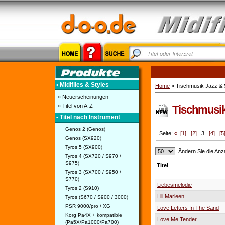
• Midifiles & Styles
Home
» Tischmusik Jazz & 
» Neuerscheinungen
» Titel von A-Z
Tischmusik 
• Titel nach Instrument
Genos 2 (Genos)
Seite:
«
[1]
[2]
3
[4]
[5
Genos (SX920)
Tyros 5 (SX900)
Ändern Sie die Anza
Tyros 4 (SX720 / S970 /
S975)
Titel
Tyros 3 (SX700 / S950 /
S770)
Liebesmelodie
Tyros 2 (S910)
Lili Marleen
Tyros (S670 / S900 / 3000)
PSR 9000/pro / XG
Love Letters In The Sand
Korg Pa4X + kompatible
Love Me Tender
(Pa5X/Pa1000/Pa700)