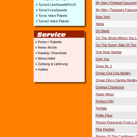
My Way (Original Fassung)
» Tyros4 LiveSoundsPLUS
My Way (Tanzbare Fassun
» Tyros3 LiveSounds
» Tyros Voice Pakete
New York
» Tyros2 Voice Pakete
Nikita
Oh Marie
On The Street Where You L
» Preise / Rabatte
On The Sunny Side Of The 
» News-Archiv
One Note Samba
» Katalog / Download
» Wunschtitel
Only You
» Zahlung & Lieferung
Opus Nr. 1
» Hotline
Organ Cha Cha Medley
Organ Disco Samba Medle
Original Charleston
Paper Moon
Perfect (FA)
Perfidia
Petite Fleur
Picture Postcards From L.A
Pink Panther
Pirates Of The Caribbean 