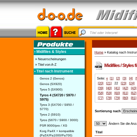
• Midifiles & Styles
Home
» Katalog nach Instru
» Neuerscheinungen
» Titel von A-Z
Midifiles / Styles
• Titel nach Instrument
Seite:
«
[1]
[2]
[3]
[4]
[
Genos 2 (Genos)
[20]
[21]
22
[23]
[24]
Genos (SX920)
[39]
[40]
[41]
[42]
[43]
Tyros 5 (SX900)
[58]
[59]
[60]
[61]
[62]
Tyros 4 (SX720 / S970 /
[77]
[78]
[79]
[80]
[81]
S975)
Tyros 3 (SX700 / S950 /
S770)
Sortierung nach
Tyros 2 (S910)
Tyros (S670 / S900 / 3000)
Ändern Sie die Anza
PSR 9000/pro / XG
Korg Pa4X + kompatible
Titel
(Pa5X/Pa1000/Pa700)