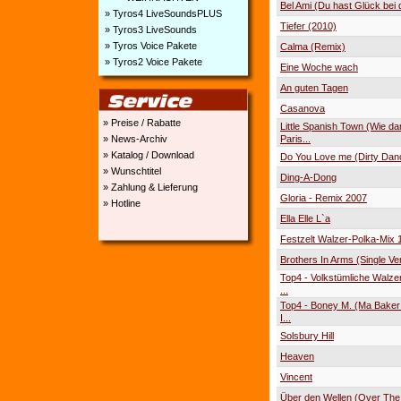
Bel Ami (Du hast Glück bei 
» Tyros4 LiveSoundsPLUS
Tiefer (2010)
» Tyros3 LiveSounds
» Tyros Voice Pakete
Calma (Remix)
» Tyros2 Voice Pakete
Eine Woche wach
An guten Tagen
Casanova
» Preise / Rabatte
Little Spanish Town (Wie da
Paris...
» News-Archiv
» Katalog / Download
Do You Love me (Dirty Dan
» Wunschtitel
Ding-A-Dong
» Zahlung & Lieferung
Gloria - Remix 2007
» Hotline
Ella Elle L`a
Festzelt Walzer-Polka-Mix 
Brothers In Arms (Single Ve
Top4 - Volkstümliche Walze
...
Top4 - Boney M. (Ma Baker 
I...
Solsbury Hill
Heaven
Vincent
Über den Wellen (Over Th