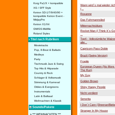
Korg Pa1/X + kompatible
Wann wird´s mal wieder ric
XG / SFF Style
(...
Ketron SD-1/7/9/40/90 +
Roxanne
kompatible Ketron Event -
Das Fuhrmannslied
MidjayPro
Ketron X1/X4
Mitternachtsblues
GM/GS-Midifile
Rocket Man (I Think It´s Go
Roland Styles
...
Top4 - Volkstümliche Walze
• Titel nach Rubriken
alte...
Movietracks
Capricorn Paso Doble
Pop, 8-Beat & Ballads
Medleys
Brazil (Swing Version)
Party
Fragile
Tischmusik Jazz & Swing
European Queen (No More
Top Hits & Hitparade
The Run)
Country & Rock
My Guy
Schlager & Volksmusik
Golden Brown
Stimmung & Karneval
Shiny Happy People
Oldies & Evergreens
Instrumentals
Nicht verdient
Latin & Ballsaal
Senorita
Weihnachten & Klassik
I Don´t Care (Sheeran/Bieb
Sounds/Pakete
Stranger In My House
» *** WEIHNACHTEN ***