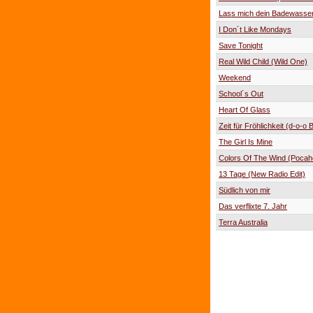
Lass mich dein Badewasser
I Don´t Like Mondays
Save Tonight
Real Wild Child (Wild One)
Weekend
School´s Out
Heart Of Glass
Zeit für Fröhlichkeit (d-o-o B
The Girl Is Mine
Colors Of The Wind (Pocah
13 Tage (New Radio Edit)
Südlich von mir
Das verflixte 7. Jahr
Terra Australia