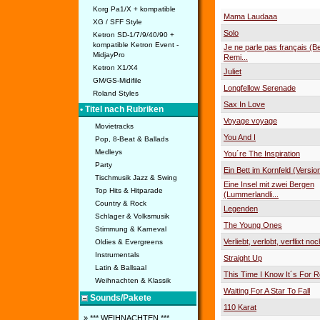
Korg Pa1/X + kompatible
Mama Laudaaa
XG / SFF Style
Solo
Ketron SD-1/7/9/40/90 +
kompatible Ketron Event -
Je ne parle pas français (B
MidjayPro
Remi...
Ketron X1/X4
Juliet
GM/GS-Midifile
Longfellow Serenade
Roland Styles
Sax In Love
• Titel nach Rubriken
Voyage voyage
Movietracks
You And I
Pop, 8-Beat & Ballads
Medleys
You´re The Inspiration
Party
Ein Bett im Kornfeld (Versio
Tischmusik Jazz & Swing
Eine Insel mit zwei Bergen
Top Hits & Hitparade
(Lummerlandli...
Country & Rock
Legenden
Schlager & Volksmusik
The Young Ones
Stimmung & Karneval
Verliebt, verlobt, verflixt no
Oldies & Evergreens
Instrumentals
Straight Up
Latin & Ballsaal
This Time I Know It´s For R
Weihnachten & Klassik
Waiting For A Star To Fall
Sounds/Pakete
110 Karat
» *** WEIHNACHTEN ***