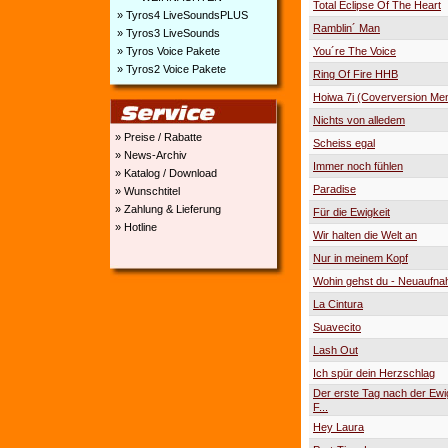
Total Eclipse Of The Heart
» Tyros4 LiveSoundsPLUS
Ramblin´ Man
» Tyros3 LiveSounds
You´re The Voice
» Tyros Voice Pakete
» Tyros2 Voice Pakete
Ring Of Fire HHB
Hoiwa 7i (Coverversion Me
Nichts von alledem
» Preise / Rabatte
Scheiss egal
» News-Archiv
Immer noch fühlen
» Katalog / Download
Paradise
» Wunschtitel
» Zahlung & Lieferung
Für die Ewigkeit
» Hotline
Wir halten die Welt an
Nur in meinem Kopf
Wohin gehst du - Neuaufn
La Cintura
Suavecito
Lash Out
Ich spür dein Herzschlag
Der erste Tag nach der Ewig
F...
Hey Laura