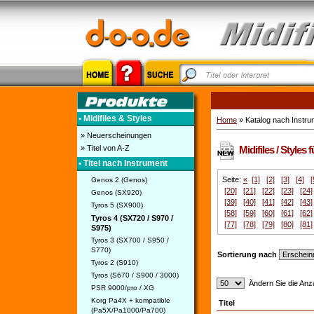
• Midifiles & Styles
Home
» Katalog nach Instru
» Neuerscheinungen
» Titel von A-Z
Midifiles / Styles
• Titel nach Instrument
Seite:
«
[1]
[2]
[3]
[4]
[
Genos 2 (Genos)
[20]
[21]
[22]
[23]
[24]
Genos (SX920)
[39]
[40]
[41]
[42]
[43]
Tyros 5 (SX900)
[58]
[59]
[60]
[61]
[62]
Tyros 4 (SX720 / S970 /
[77]
[78]
[79]
[80]
[81]
S975)
Tyros 3 (SX700 / S950 /
S770)
Sortierung nach
Tyros 2 (S910)
Tyros (S670 / S900 / 3000)
Ändern Sie die Anza
PSR 9000/pro / XG
Korg Pa4X + kompatible
Titel
(Pa5X/Pa1000/Pa700)