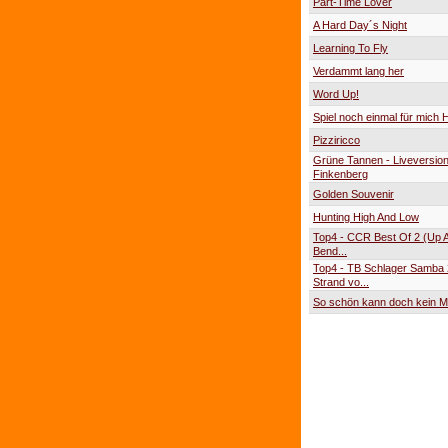
Part-Time Lover
A Hard Day´s Night
Learning To Fly
Verdammt lang her
Word Up!
Spiel noch einmal für mich
Pizziricco
Grüne Tannen - Liveversio
Finkenberg
Golden Souvenir
Hunting High And Low
Top4 - CCR Best Of 2 (Up 
Bend...
Top4 - TB Schlager Samba
Strand vo...
So schön kann doch kein M