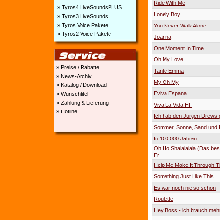
Ride With Me
» Tyros4 LiveSoundsPLUS
Lonely Boy
» Tyros3 LiveSounds
» Tyros Voice Pakete
You Never Walk Alone
» Tyros2 Voice Pakete
Joanna
One Moment In Time
Oh My Love
» Preise / Rabatte
Tante Emma
» News-Archiv
My Oh My
» Katalog / Download
Eviva Espana
» Wunschtitel
» Zahlung & Lieferung
Viva La Vida HF
» Hotline
Ich hab den Jürgen Drews
Sommer, Sonne, Sand und 
In 100.000 Jahren
Oh Ho Shalalalala (Das best
Er...
Help Me Make It Through T
Something Just Like This
Es war noch nie so schön
Roulette
Hey Boss - ich brauch meh