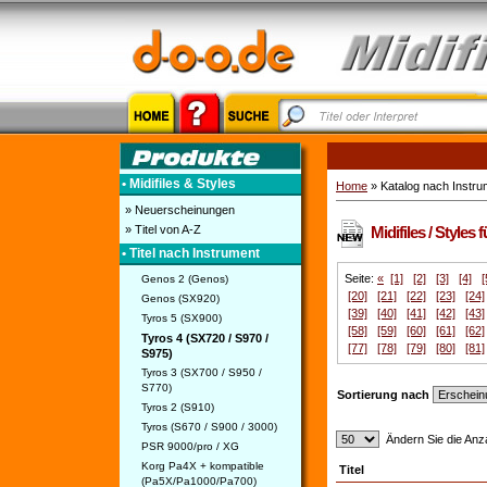
• Midifiles & Styles
Home
» Katalog nach Instru
» Neuerscheinungen
» Titel von A-Z
Midifiles / Styles
• Titel nach Instrument
Seite:
«
[1]
[2]
[3]
[4]
[
Genos 2 (Genos)
[20]
[21]
[22]
[23]
[24]
Genos (SX920)
[39]
[40]
[41]
[42]
[43]
Tyros 5 (SX900)
[58]
[59]
[60]
[61]
[62]
Tyros 4 (SX720 / S970 /
[77]
[78]
[79]
[80]
[81]
S975)
Tyros 3 (SX700 / S950 /
S770)
Sortierung nach
Tyros 2 (S910)
Tyros (S670 / S900 / 3000)
Ändern Sie die Anza
PSR 9000/pro / XG
Korg Pa4X + kompatible
Titel
(Pa5X/Pa1000/Pa700)