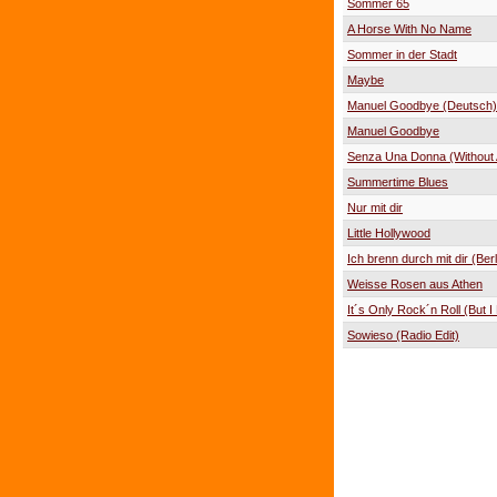
Sommer 65
A Horse With No Name
Sommer in der Stadt
Maybe
Manuel Goodbye (Deutsch)
Manuel Goodbye
Senza Una Donna (Without
Summertime Blues
Nur mit dir
Little Hollywood
Ich brenn durch mit dir (Berl
Weisse Rosen aus Athen
It´s Only Rock´n Roll (But I 
Sowieso (Radio Edit)