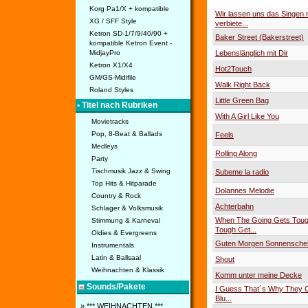
Korg Pa1/X + kompatible
Wir lassen uns das Singen n
XG / SFF Style
verbiete...
Ketron SD-1/7/9/40/90 +
Baker Street (Bakerstreet)
kompatible Ketron Event -
Lebenslänglich mit Dir
MidjayPro
Ketron X1/X4
Hot2Touch
GM/GS-Midifile
Walk Right Back
Roland Styles
Little Green Bag
• Titel nach Rubriken
With A Girl Like You
Movietracks
Pop, 8-Beat & Ballads
Feels
Medleys
Rolling Along
Party
Tischmusik Jazz & Swing
Subeme la radio
Top Hits & Hitparade
Dolannes Melodie
Country & Rock
Achterbahn
Schlager & Volksmusik
When The Going Gets Toug
Stimmung & Karneval
Tough Get...
Oldies & Evergreens
Guten Morgen Sonnensche
Instrumentals
Latin & Ballsaal
Shout
Weihnachten & Klassik
Komm unter meine Decke
Sounds/Pakete
I Guess That´s Why They Ca
Blu...
» *** WEIHNACHTEN ***