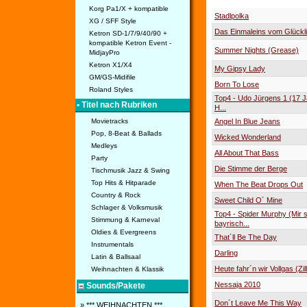
Korg Pa1/X + kompatible
Stadlpolka
XG / SFF Style
Das Einmaleins vom Glückl
Ketron SD-1/7/9/40/90 +
kompatible Ketron Event -
Summer Nights (Grease)
MidjayPro
Ketron X1/X4
My Gipsy Lady
GM/GS-Midifile
Born To Lose
Roland Styles
Top4 - Udo Jürgens 1 (17 J
• Titel nach Rubriken
H...
Angel In Blue Jeans
Movietracks
Pop, 8-Beat & Ballads
Wicked Wonderland
Medleys
All About That Bass
Party
Die Stimme der Berge
Tischmusik Jazz & Swing
Top Hits & Hitparade
When The Beat Drops Out
Country & Rock
Sweet Child O´ Mine
Schlager & Volksmusik
Top4 - Spider Murphy (Mir 
Stimmung & Karneval
bayrisch...
Oldies & Evergreens
That´ll Be The Day
Instrumentals
Darling
Latin & Ballsaal
Heute fahr´n wir Vollgas (Zill
Weihnachten & Klassik
Nessaja 2010
Sounds/Pakete
Don´t Leave Me This Way
» *** WEIHNACHTEN ***