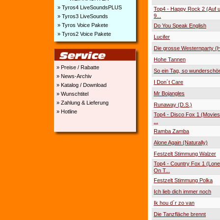
» Tyros4 LiveSoundsPLUS
Top4 - Happy Rock 2 (Auf u
9...
» Tyros3 LiveSounds
» Tyros Voice Pakete
Do You Speak English
» Tyros2 Voice Pakete
Lucifer
Die grosse Westernparty (H
Hohe Tannen
» Preise / Rabatte
So ein Tag, so wunderschö
» News-Archiv
I Don´t Care
» Katalog / Download
Mr Bojangles
» Wunschtitel
» Zahlung & Lieferung
Runaway (D.S.)
» Hotline
Top4 - Disco Fox 1 (Moviest
...
Ramba Zamba
Alone Again (Naturally)
Festzelt Stimmung Walzer
Top4 - Country Fox 1 (Lon
On T...
Festzelt Stimmung Polka
Ich lieb dich immer noch
Ik hou d´r zo van
Die Tanzfläche brennt