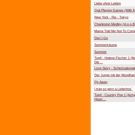
Liebe ohne Leiden
Quit Playing Games (With 
New York - Rio - Tokyo
Charleston Medley (d-o-o B
Mama Told Me Not To Com
Don´t Go
Sommerträume
Summer
Top4 - Helene Fischer 1 (M
Die ...
Love Story - Schicksalsmel
Der Junge mit der Mundha
Fly Away
I trag so gern a Lederhos´
Top4 - Country Pop 1 (Ach
Heart ...