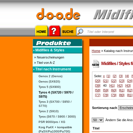
• Midifiles & Styles
Home
» Katalog nach Instru
» Neuerscheinungen
» Titel von A-Z
Midifiles / Styles
• Titel nach Instrument
Seite:
«
[1]
[2]
[3]
[4]
[
Genos 2 (Genos)
[20]
[21]
[22]
[23]
[24]
Genos (SX920)
[39]
40
[41]
[42]
[43]
Tyros 5 (SX900)
[58]
[59]
[60]
[61]
[62]
Tyros 4 (SX720 / S970 /
[77]
[78]
[79]
[80]
[81]
S975)
Tyros 3 (SX700 / S950 /
S770)
Sortierung nach
Tyros 2 (S910)
Tyros (S670 / S900 / 3000)
Ändern Sie die Anza
PSR 9000/pro / XG
Korg Pa4X + kompatible
Titel
(Pa5X/Pa1000/Pa700)