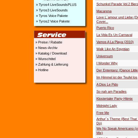
Schunkel Parade Vol.2 Bierz
» Tyros4 LiveSoundsPLUS
» Tyros3 LiveSounds
Macarena
» Tyros Voice Pakete
Love L´amour und Liebe (D
» Tyros2 Voice Pakete
Cover...
Puerto Rico
La Vida Es Un Carnaval
Vamos A La Playa (2010)
» Preise / Rabatte
» News-Archiv
Walk Like An Egyptian
» Katalog / Download
Universum
» Wunschtitel
I Wonder Why
» Zahlung & Lieferung
» Hotline
Der Ententanz (Dance Little
Im Himmel ist der Teufel los
A Dios Le Pido
So nah am Paradies
Klostertaler Party-Hitmix
Midnight Lady
Free Me
Arthur´s Theme (Best That
Do)
We No Speak Americano (off
Mix)