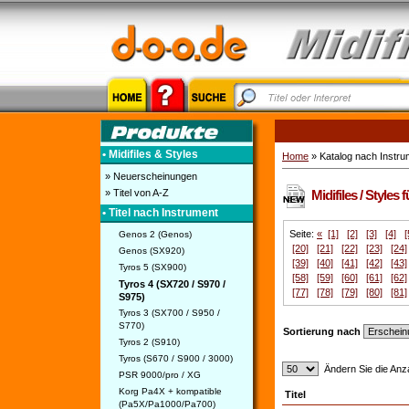
• Midifiles & Styles
Home
» Katalog nach Instru
» Neuerscheinungen
» Titel von A-Z
Midifiles / Styles
• Titel nach Instrument
Seite:
«
[1]
[2]
[3]
[4]
[
Genos 2 (Genos)
[20]
[21]
[22]
[23]
[24]
Genos (SX920)
[39]
[40]
[41]
[42]
[43]
Tyros 5 (SX900)
[58]
[59]
[60]
[61]
[62]
Tyros 4 (SX720 / S970 /
[77]
[78]
[79]
[80]
[81]
S975)
Tyros 3 (SX700 / S950 /
S770)
Sortierung nach
Tyros 2 (S910)
Tyros (S670 / S900 / 3000)
Ändern Sie die Anza
PSR 9000/pro / XG
Korg Pa4X + kompatible
Titel
(Pa5X/Pa1000/Pa700)