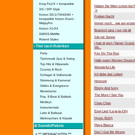
Korg Pa1/X + kompatible
Haben Sie Wien schon bei 
XG / SFF Style
´n
Ketron SD-1/7/9/40/90 +
Freitag Nacht
kompatible Ketron Event -
Immer noch... wie am erste
MidjayPro
Ketron X1/X4
Boarisch tanz i nur mit dir
GM/GS-Midifile
Gib mir Sonne
Roland Styles
I hab di gern (Sieger Grand 
• Titel nach Rubriken
Vol...
Fox On The Run
Party
Tischmusik Jazz & Swing
Hallo guten Morgen Deutsc
Top Hits & Hitparade
Wonderful Life
Country & Rock
Ich liebe das Leben
Schlager & Volksmusik
Stimmung & Karneval
Horizont
Oldies & Evergreens
Ebony And Ivory
Movietracks
The More I See You
Pop, 8-Beat & Ballads
Medleys
Chan Chan
Instrumentals
Esel-Lied (La-la-la-Oh)
Latin & Ballsaal
Hymn (BJH)
Weihnachten & Klassik
Playa Blanca
Sounds/Pakete
Don´t Get Me Wrong
» *** WEIHNACHTEN ***