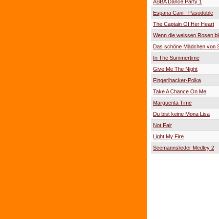
ABBA Dance Party 1
Espana Cani - Pasodoble
The Captain Of Her Heart
Wenn die weissen Rosen b
Das schöne Mädchen von Se
In The Summertime
Give Me The Night
Fingerlhacker-Polka
Take A Chance On Me
Marguerita Time
Du bist keine Mona Lisa
Not Fair
Light My Fire
Seemannslieder Medley 2