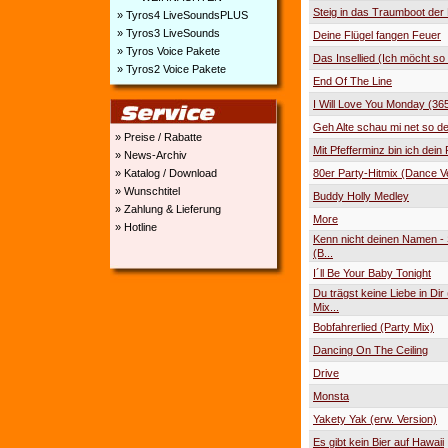
Steig in das Traumboot der 
» Tyros4 LiveSoundsPLUS
» Tyros3 LiveSounds
Deine Flügel fangen Feuer
» Tyros Voice Pakete
Das Insellied (Ich möcht so 
» Tyros2 Voice Pakete
End Of The Line
I Will Love You Monday (36
Geh Alte schau mi net so d
» Preise / Rabatte
Mit Pfefferminz bin ich dein 
» News-Archiv
80er Party-Hitmix (Dance V
» Katalog / Download
» Wunschtitel
Buddy Holly Medley
» Zahlung & Lieferung
More
» Hotline
Kenn nicht deinen Namen -
(B...
I´ll Be Your Baby Tonight
Du trägst keine Liebe in Dir
Mix...
Bobfahrerlied (Party Mix)
Dancing On The Ceiling
Drive
Monsta
Yakety Yak (erw. Version)
Es gibt kein Bier auf Hawaii