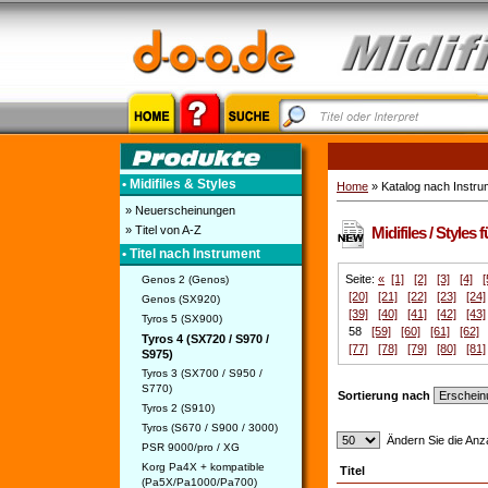
• Midifiles & Styles
Home
» Katalog nach Instru
» Neuerscheinungen
» Titel von A-Z
Midifiles / Styles
• Titel nach Instrument
Seite:
«
[1]
[2]
[3]
[4]
[
Genos 2 (Genos)
[20]
[21]
[22]
[23]
[24]
Genos (SX920)
[39]
[40]
[41]
[42]
[43]
Tyros 5 (SX900)
58
[59]
[60]
[61]
[62]
Tyros 4 (SX720 / S970 /
[77]
[78]
[79]
[80]
[81]
S975)
Tyros 3 (SX700 / S950 /
S770)
Sortierung nach
Tyros 2 (S910)
Tyros (S670 / S900 / 3000)
Ändern Sie die Anza
PSR 9000/pro / XG
Korg Pa4X + kompatible
Titel
(Pa5X/Pa1000/Pa700)