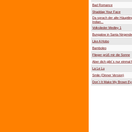
Bad Romance
Shaddap Your Face
Da sprach der alte Häuptlin
Indian...
Volkslieder Medley 1
Bungalow in Santa Nirgend
Like A Hobo
Bamboleo
Flieger grüß mir die Sonne
Aber dich gibt´s nur einmal f
La Le Lu
Smile (Dinner Version)
Don´t It Make My Brown Ey