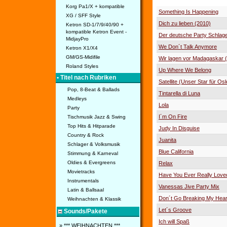
Korg Pa1/X + kompatible
Something Is Happening
XG / SFF Style
Dich zu lieben (2010)
Ketron SD-1/7/9/40/90 +
kompatible Ketron Event -
Der deutsche Party Schlag
MidjayPro
We Don´t Talk Anymore
Ketron X1/X4
GM/GS-Midifile
Wir lagen vor Madagaskar (
Roland Styles
Up Where We Belong
• Titel nach Rubriken
Satellite (Unser Star für Os
Pop, 8-Beat & Ballads
Tintarella di Luna
Medleys
Lola
Party
I´m On Fire
Tischmusik Jazz & Swing
Top Hits & Hitparade
Judy In Disguise
Country & Rock
Juanita
Schlager & Volksmusik
Blue California
Stimmung & Karneval
Oldies & Evergreens
Relax
Movietracks
Have You Ever Really Lov
Instrumentals
Vanessas Jive Party Mix
Latin & Ballsaal
Don´t Go Breaking My Hear
Weihnachten & Klassik
Let´s Groove
Sounds/Pakete
Ich will Spaß
» *** WEIHNACHTEN ***