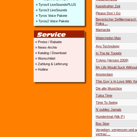
» Tyros4 LiveSoundsPLUS
Kastelruther Zeit
» Tyros3 LiveSounds
Please Don´t Go
» Tyros Voice Pakete
Bayerischer Defiliermarsch
» Tyros2 Voice Pakete
Polka ...
Mamacita
Watermelon Man
» Preise / Rabatte
Ayo Technology
» News-Archiv
» Katalog / Download
In The Air Tonight
» Wunschtitel
Ti Amo (Version 2009)
» Zahlung & Lieferung
My Life Would Suck Withou
» Hotline
Amsterdam
This Guy´s In Love With Yo
Die alte Musicbox
Tulsa Time
Time To Swing
N´oubliez Jamais
Hundertmal (Nik P.)
Bus Stop
Vergeben, vergessen und w
vertrau´...