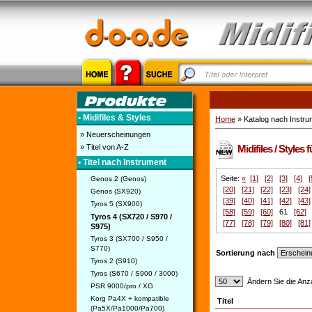
• Midifiles & Styles
Home
» Katalog nach Instru
» Neuerscheinungen
» Titel von A-Z
Midifiles / Styles
• Titel nach Instrument
Seite:
«
[1]
[2]
[3]
[4]
[
Genos 2 (Genos)
[20]
[21]
[22]
[23]
[24]
Genos (SX920)
[39]
[40]
[41]
[42]
[43]
Tyros 5 (SX900)
[58]
[59]
[60]
61
[62]
Tyros 4 (SX720 / S970 /
[77]
[78]
[79]
[80]
[81]
S975)
Tyros 3 (SX700 / S950 /
S770)
Sortierung nach
Tyros 2 (S910)
Tyros (S670 / S900 / 3000)
Ändern Sie die Anza
PSR 9000/pro / XG
Korg Pa4X + kompatible
Titel
(Pa5X/Pa1000/Pa700)