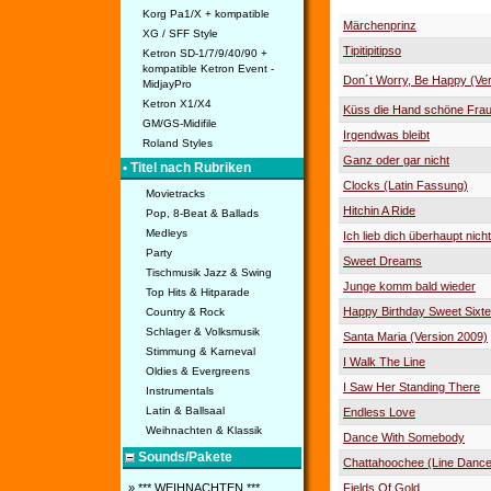
Korg Pa1/X + kompatible
Märchenprinz
XG / SFF Style
Tipitipitipso
Ketron SD-1/7/9/40/90 +
kompatible Ketron Event -
Don´t Worry, Be Happy (Ve
MidjayPro
Ketron X1/X4
Küss die Hand schöne Fra
GM/GS-Midifile
Irgendwas bleibt
Roland Styles
Ganz oder gar nicht
• Titel nach Rubriken
Clocks (Latin Fassung)
Movietracks
Hitchin A Ride
Pop, 8-Beat & Ballads
Medleys
Ich lieb dich überhaupt nich
Party
Sweet Dreams
Tischmusik Jazz & Swing
Junge komm bald wieder
Top Hits & Hitparade
Happy Birthday Sweet Sixt
Country & Rock
Schlager & Volksmusik
Santa Maria (Version 2009)
Stimmung & Karneval
I Walk The Line
Oldies & Evergreens
I Saw Her Standing There
Instrumentals
Latin & Ballsaal
Endless Love
Weihnachten & Klassik
Dance With Somebody
Sounds/Pakete
Chattahoochee (Line Dance
Fields Of Gold
» *** WEIHNACHTEN ***