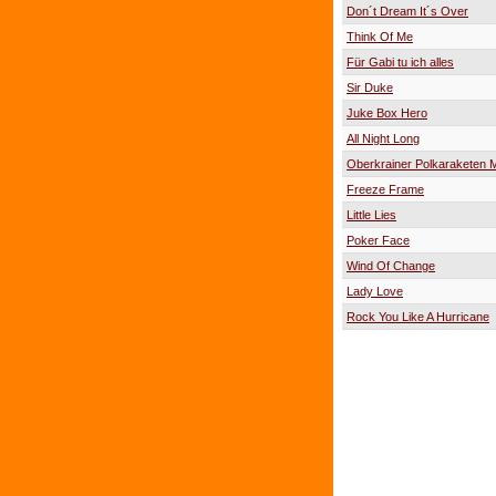
Don´t Dream It´s Over
Think Of Me
Für Gabi tu ich alles
Sir Duke
Juke Box Hero
All Night Long
Oberkrainer Polkaraketen 
Freeze Frame
Little Lies
Poker Face
Wind Of Change
Lady Love
Rock You Like A Hurricane