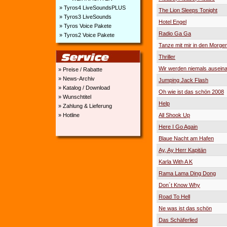
» Tyros4 LiveSoundsPLUS
The Lion Sleeps Tonight
» Tyros3 LiveSounds
Hotel Engel
» Tyros Voice Pakete
Radio Ga Ga
» Tyros2 Voice Pakete
Tanze mit mir in den Morge
Thriller
Wir werden niemals ausein
» Preise / Rabatte
» News-Archiv
Jumping Jack Flash
» Katalog / Download
Oh wie ist das schön 2008
» Wunschtitel
Help
» Zahlung & Lieferung
All Shook Up
» Hotline
Here I Go Again
Blaue Nacht am Hafen
Ay, Ay Herr Kapitän
Karla With A K
Rama Lama Ding Dong
Don´t Know Why
Road To Hell
Ne was ist das schön
Das Schäferlied