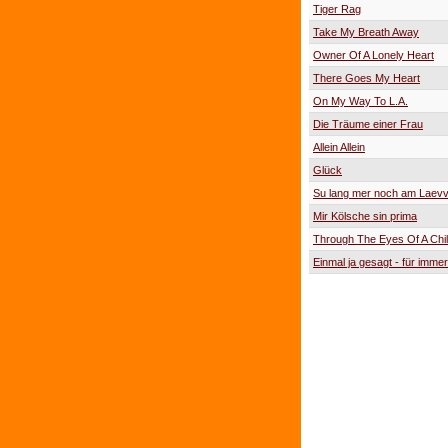
Tiger Rag
Take My Breath Away
Owner Of A Lonely Heart
There Goes My Heart
On My Way To L.A.
Die Träume einer Frau
Allein Allein
Glück
Su lang mer noch am Laevv
Mir Kölsche sin prima
Through The Eyes Of A Chi
Einmal ja gesagt - für immer