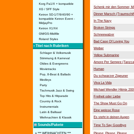
Korg Pa1/X + kompatible
Schenk mir den Sommer, M
XG / SFF Style
Dinner Marsch (Traumschif
Ketron SD-1/7/9/40/90 +
kompatible Ketron Event -
In The Navy
MidjayPro
Broken Strings
Ketron X1/X4
GM/GS-Midifile
Schneewalzer
Roland Styles
Bad Case Of Loving You
• Titel nach Rubriken
Weiber
Schlager & Volksmusik
Yellow Submarine
Stimmung & Karneval
Amore Per Sempre (Tanzca
Oldies & Evergreens
Human
Movietracks
Pop, 8-Beat & Ballads
Du schwarzer Zigeuner
Medleys
Viva La Vida
Party
Michael Wendler Hitmix 200
Tischmusik Jazz & Swing
Top Hits & Hitparade
Freiheit oder Liebe
Country & Rock
The Show Must Go On
Instrumentals
Eine weisse Rose
Latin & Ballsaal
Es steht in deinen Augen
Weihnachten & Klassik
Sounds/Pakete
Time To Say Goodbye
Please, Please, Please
» *** WEIHNACHTEN ***