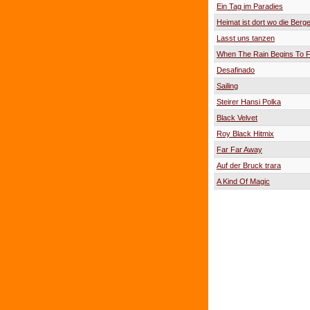
Ein Tag im Paradies
Heimat ist dort wo die Berge
Lasst uns tanzen
When The Rain Begins To F
Desafinado
Sailing
Steirer Hansi Polka
Black Velvet
Roy Black Hitmix
Far Far Away
Auf der Bruck trara
A Kind Of Magic