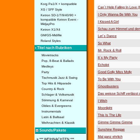
Korg Pa1/X + kompatible
Can´t Help Falling In Love (E
XG / SFF Style
I Only Wanna Be With You
Ketron SD-1/7/9/40/90 +
kompatible Ketron Event -
I Kissed A Girl
MidjayPro
Schau zum Himmel und den
Ketron X1/X4
GM/GS-Midifile
Let´s Dance
Roland Styles
So What
• Titel nach Rubriken
Mr. Rock & Roll
Movietracks
It´s My Party
Pop, 8-Beat & Ballads
Echolot
Medleys
Good Golly Miss Molly
Party
Tischmusik Jazz & Swing
To Be With You
Top Hits & Hitparade
Ghostbusters
Country & Rock
Das weisse Schiff verlässt
Schlager & Volksmusik
Stimmung & Karneval
I Wish
Oldies & Evergreens
Moonlight
Instrumentals
This Is The Life
Latin & Ballsaal
Gimme Gimme Gimme
Weihnachten & Klassik
Sunshine Reggae
Sounds/Pakete
Mal ganz ehrlich
» *** WEIHNACHTEN ***