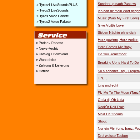
Sonderzug nach Pankow
» Tyros4 LiveSoundsPLUS
» Tyros3 LiveSounds
Ich hab dir mein Wort gege
» Tyros Voice Pakete
Music (Was My First Love)
» Tyros2 Voice Pakete
Give A Little Love
Sieben Nächte ohne dich
Herz gewinnt, Herz verliert
» Preise / Rabatte
Here Comes My Baby
» News-Archiv
Do You Remember
» Katalog / Download
» Wunschtitel
Breaking Up Is Hard To Do
» Zahlung & Lieferung
So a schöner Tag! (Fliegerli
» Hotline
T.N.T.
Urig und echt
Fly Me To The Moon (Tanz
Ob la di, Ob la da
Rock´n Roll Train
Maid Of Orleans
Shout
Nur ein Flirt (orig. franz. Pou
Drei weisse Tauben