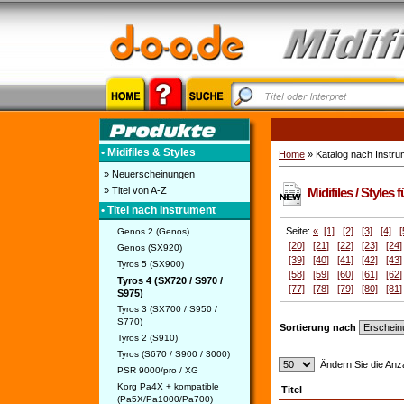
• Midifiles & Styles
Home
» Katalog nach Instru
» Neuerscheinungen
» Titel von A-Z
Midifiles / Styles
• Titel nach Instrument
Seite:
«
[1]
[2]
[3]
[4]
[
Genos 2 (Genos)
[20]
[21]
[22]
[23]
[24]
Genos (SX920)
[39]
[40]
[41]
[42]
[43]
Tyros 5 (SX900)
[58]
[59]
[60]
[61]
[62]
Tyros 4 (SX720 / S970 /
[77]
[78]
[79]
[80]
[81]
S975)
Tyros 3 (SX700 / S950 /
S770)
Sortierung nach
Tyros 2 (S910)
Tyros (S670 / S900 / 3000)
Ändern Sie die Anza
PSR 9000/pro / XG
Korg Pa4X + kompatible
Titel
(Pa5X/Pa1000/Pa700)