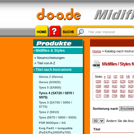
• Midifiles & Styles
Home
» Katalog nach Instru
» Neuerscheinungen
» Titel von A-Z
Midifiles / Styles
• Titel nach Instrument
Seite:
«
[1]
[2]
[3]
[4]
[
Genos 2 (Genos)
[20]
[21]
[22]
[23]
[24]
Genos (SX920)
[39]
[40]
[41]
[42]
[43]
Tyros 5 (SX900)
[58]
[59]
[60]
[61]
[62]
Tyros 4 (SX720 / S970 /
[77]
[78]
[79]
[80]
[81]
S975)
Tyros 3 (SX700 / S950 /
S770)
Sortierung nach
Tyros 2 (S910)
Tyros (S670 / S900 / 3000)
Ändern Sie die Anza
PSR 9000/pro / XG
Korg Pa4X + kompatible
Titel
(Pa5X/Pa1000/Pa700)