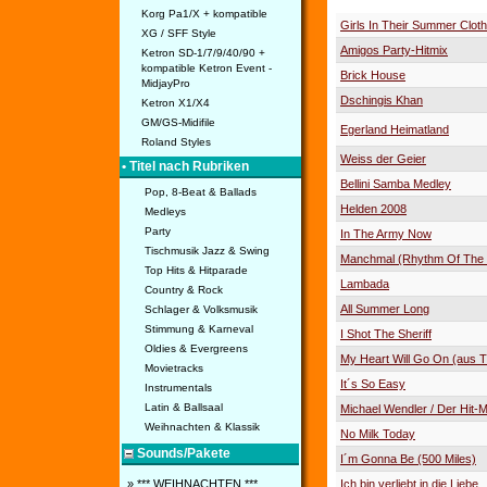
Korg Pa1/X + kompatible
Girls In Their Summer Clot
XG / SFF Style
Amigos Party-Hitmix
Ketron SD-1/7/9/40/90 +
kompatible Ketron Event -
Brick House
MidjayPro
Dschingis Khan
Ketron X1/X4
GM/GS-Midifile
Egerland Heimatland
Roland Styles
Weiss der Geier
• Titel nach Rubriken
Bellini Samba Medley
Pop, 8-Beat & Ballads
Helden 2008
Medleys
Party
In The Army Now
Tischmusik Jazz & Swing
Manchmal (Rhythm Of The 
Top Hits & Hitparade
Lambada
Country & Rock
All Summer Long
Schlager & Volksmusik
Stimmung & Karneval
I Shot The Sheriff
Oldies & Evergreens
My Heart Will Go On (aus Ti
Movietracks
It´s So Easy
Instrumentals
Latin & Ballsaal
Michael Wendler / Der Hit-
Weihnachten & Klassik
No Milk Today
Sounds/Pakete
I´m Gonna Be (500 Miles)
Ich bin verliebt in die Liebe
» *** WEIHNACHTEN ***