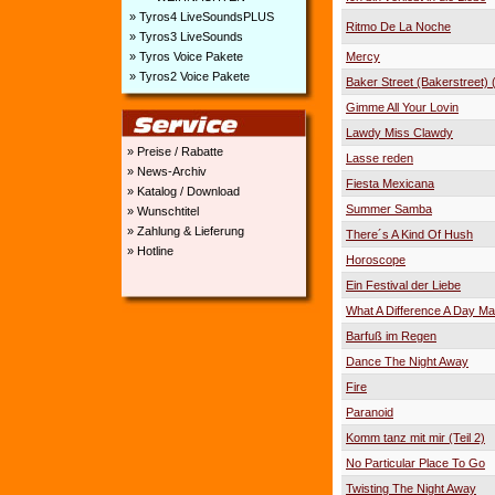
» Tyros4 LiveSoundsPLUS
Ritmo De La Noche
» Tyros3 LiveSounds
Mercy
» Tyros Voice Pakete
» Tyros2 Voice Pakete
Baker Street (Bakerstreet)
Gimme All Your Lovin
Lawdy Miss Clawdy
» Preise / Rabatte
Lasse reden
» News-Archiv
Fiesta Mexicana
» Katalog / Download
Summer Samba
» Wunschtitel
» Zahlung & Lieferung
There´s A Kind Of Hush
» Hotline
Horoscope
Ein Festival der Liebe
What A Difference A Day M
Barfuß im Regen
Dance The Night Away
Fire
Paranoid
Komm tanz mit mir (Teil 2)
No Particular Place To Go
Twisting The Night Away