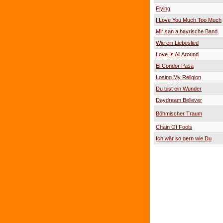
Flying
I Love You Much Too Much
Mir san a bayrische Band
Wie ein Liebeslied
Love Is All Around
El Condor Pasa
Losing My Religion
Du bist ein Wunder
Daydream Believer
Böhmischer Traum
Chain Of Fools
Ich wär so gern wie Du