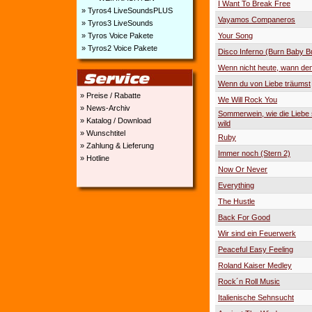
I Want To Break Free
» Tyros4 LiveSoundsPLUS
Vayamos Companeros
» Tyros3 LiveSounds
Your Song
» Tyros Voice Pakete
» Tyros2 Voice Pakete
Disco Inferno (Burn Baby B
Wenn nicht heute, wann de
Wenn du von Liebe träumst
» Preise / Rabatte
We Will Rock You
» News-Archiv
Sommerwein, wie die Liebe
» Katalog / Download
wild
» Wunschtitel
Ruby
» Zahlung & Lieferung
Immer noch (Stern 2)
» Hotline
Now Or Never
Everything
The Hustle
Back For Good
Wir sind ein Feuerwerk
Peaceful Easy Feeling
Roland Kaiser Medley
Rock´n Roll Music
Italienische Sehnsucht