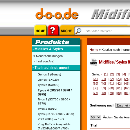
• Midifiles & Styles
Home
» Katalog nach Instru
» Neuerscheinungen
» Titel von A-Z
Midifiles / Styles
• Titel nach Instrument
Seite:
«
[1]
[2]
[3]
[4]
[
Genos 2 (Genos)
[20]
[21]
[22]
[23]
[24]
Genos (SX920)
[39]
[40]
[41]
[42]
[43]
Tyros 5 (SX900)
[58]
[59]
[60]
[61]
[62]
Tyros 4 (SX720 / S970 /
[77]
[78]
[79]
[80]
[81]
S975)
Tyros 3 (SX700 / S950 /
S770)
Sortierung nach
Tyros 2 (S910)
Tyros (S670 / S900 / 3000)
Ändern Sie die Anza
PSR 9000/pro / XG
Korg Pa4X + kompatible
Titel
(Pa5X/Pa1000/Pa700)