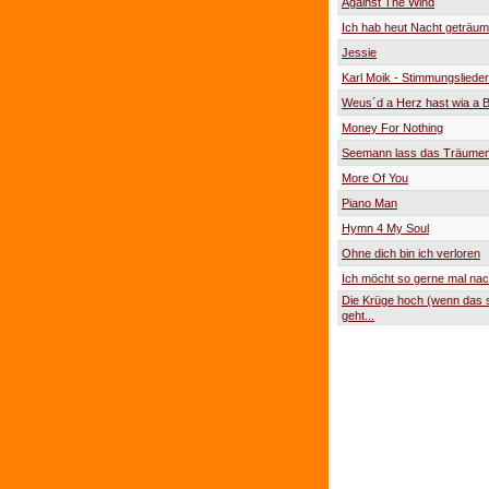
Against The Wind
Ich hab heut Nacht geträumt
Jessie
Karl Moik - Stimmungslieder
Weus´d a Herz hast wia a 
Money For Nothing
Seemann lass das Träume
More Of You
Piano Man
Hymn 4 My Soul
Ohne dich bin ich verloren
Ich möcht so gerne mal nac
Die Krüge hoch (wenn das s
geht...