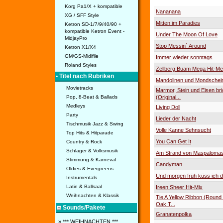
Korg Pa1/X + kompatible
Nananana
XG / SFF Style
Mitten im Paradies
Ketron SD-1/7/9/40/90 +
kompatible Ketron Event -
Under The Moon Of Love
MidjayPro
Stop Messin´ Around
Ketron X1/X4
GM/GS-Midifile
Immer wieder sonntags
Roland Styles
Zellberg Buam Mega Hit-Me
• Titel nach Rubriken
Mandolinen und Mondschei
Movietracks
Marmor, Stein und Eisen bri
(Original...
Pop, 8-Beat & Ballads
Medleys
Living Doll
Party
Lieder der Nacht
Tischmusik Jazz & Swing
Volle Kanne Sehnsucht
Top Hits & Hitparade
You Can Get It
Country & Rock
Schlager & Volksmusik
Am Strand von Maspaloma
Stimmung & Karneval
Candyman
Oldies & Evergreens
Und morgen früh küss ich 
Instrumentals
Latin & Ballsaal
Ireen Sheer Hit-Mix
Weihnachten & Klassik
Tie A Yellow Ribbon (Round
Oak T...
Sounds/Pakete
Granatenpolka
» *** WEIHNACHTEN ***