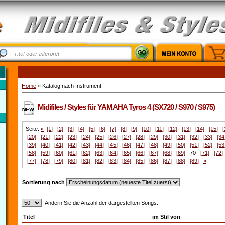
Home
» Katalog nach Instrument
Midifiles / Styles für YAMAHA Tyros 4 (SX720 / S970 / S975)
Seite:
«
[1]
[2]
[3]
[4]
[5]
[6]
[7]
[8]
[9]
[10]
[11]
[12]
[13]
[14]
[15]
[
[20]
[21]
[22]
[23]
[24]
[25]
[26]
[27]
[28]
[29]
[30]
[31]
[32]
[33]
[34
[39]
[40]
[41]
[42]
[43]
[44]
[45]
[46]
[47]
[48]
[49]
[50]
[51]
[52]
[53
[58]
[59]
[60]
[61]
[62]
[63]
[64]
[65]
[66]
[67]
[68]
[69]
70
[71]
[72]
[77]
[78]
[79]
[80]
[81]
[82]
[83]
[84]
[85]
[86]
[87]
[88]
[89]
»
Sortierung nach
Ändern Sie die Anzahl der dargestellten Songs.
Titel
im Stil von