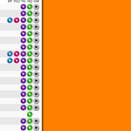
KP
YG2
YG
HQ
GM