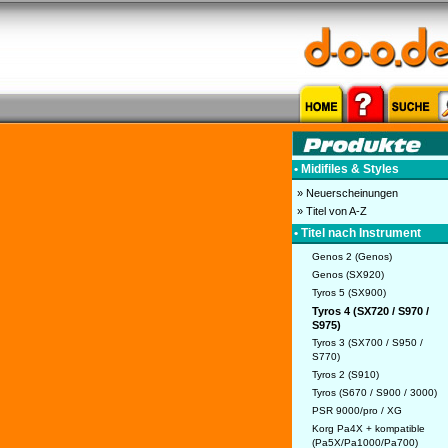
• Midifiles & Styles
» Neuerscheinungen
» Titel von A-Z
• Titel nach Instrument
Genos 2 (Genos)
Genos (SX920)
Tyros 5 (SX900)
Tyros 4 (SX720 / S970 /
S975)
Tyros 3 (SX700 / S950 /
S770)
Tyros 2 (S910)
Tyros (S670 / S900 / 3000)
PSR 9000/pro / XG
Korg Pa4X + kompatible
(Pa5X/Pa1000/Pa700)