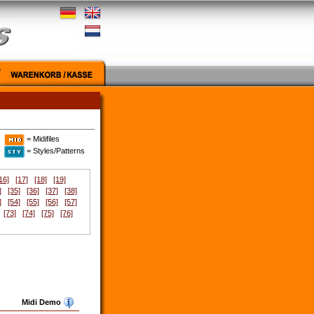
= Midifiles
= Styles/Patterns
16]
[17]
[18]
[19]
]
[35]
[36]
[37]
[38]
]
[54]
[55]
[56]
[57]
[73]
[74]
[75]
[76]
Midi Demo