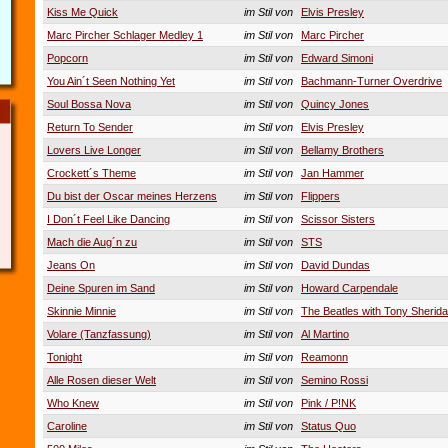
Kiss Me Quick
im Stil von
Elvis Presley
Marc Pircher Schlager Medley 1
im Stil von
Marc Pircher
Popcorn
im Stil von
Edward Simoni
You Ain´t Seen Nothing Yet
im Stil von
Bachmann-Turner Overdrive
Soul Bossa Nova
im Stil von
Quincy Jones
Return To Sender
im Stil von
Elvis Presley
Lovers Live Longer
im Stil von
Bellamy Brothers
Crockett´s Theme
im Stil von
Jan Hammer
Du bist der Oscar meines Herzens
im Stil von
Flippers
I Don´t Feel Like Dancing
im Stil von
Scissor Sisters
Mach die Aug´n zu
im Stil von
STS
Jeans On
im Stil von
David Dundas
Deine Spuren im Sand
im Stil von
Howard Carpendale
Skinnie Minnie
im Stil von
The Beatles with Tony Sherid
Volare (Tanzfassung)
im Stil von
Al Martino
Tonight
im Stil von
Reamonn
Alle Rosen dieser Welt
im Stil von
Semino Rossi
Who Knew
im Stil von
Pink / P!NK
Caroline
im Stil von
Status Quo