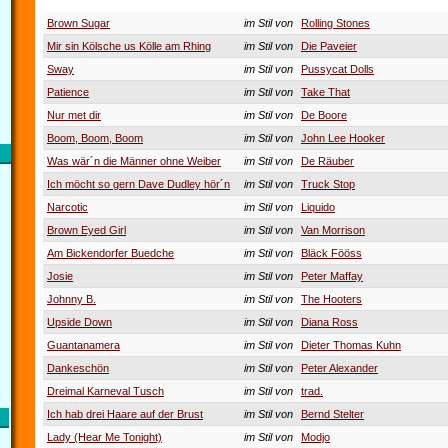
Brown Sugar
im Stil von
Rolling Stones
Mir sin Kölsche us Kölle am Rhing
im Stil von
Die Paveier
Sway
im Stil von
Pussycat Dolls
Patience
im Stil von
Take That
Nur met dir
im Stil von
De Boore
Boom, Boom, Boom
im Stil von
John Lee Hooker
Was wär´n die Männer ohne Weiber
im Stil von
De Räuber
Ich möcht so gern Dave Dudley hör´n
im Stil von
Truck Stop
Narcotic
im Stil von
Liquido
Brown Eyed Girl
im Stil von
Van Morrison
Am Bickendorfer Buedche
im Stil von
Bläck Fööss
Josie
im Stil von
Peter Maffay
Johnny B.
im Stil von
The Hooters
Upside Down
im Stil von
Diana Ross
Guantanamera
im Stil von
Dieter Thomas Kuhn
Dankeschön
im Stil von
Peter Alexander
Dreimal Karneval Tusch
im Stil von
trad.
Ich hab drei Haare auf der Brust
im Stil von
Bernd Stelter
Lady (Hear Me Tonight)
im Stil von
Modjo