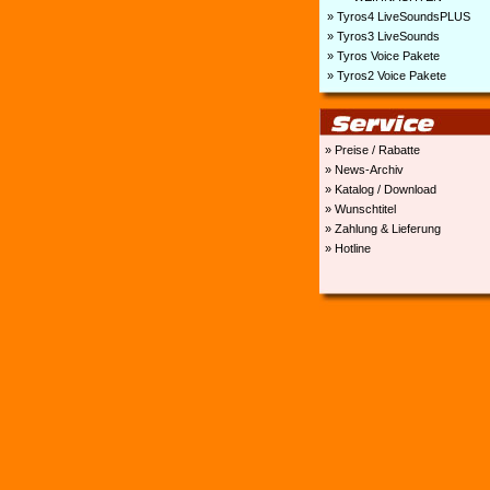
» Tyros4 LiveSoundsPLUS
» Tyros3 LiveSounds
» Tyros Voice Pakete
» Tyros2 Voice Pakete
» Preise / Rabatte
» News-Archiv
» Katalog / Download
» Wunschtitel
» Zahlung & Lieferung
» Hotline