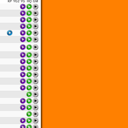
KP
YG2
YG
HQ
GM