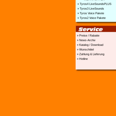
» Tyros4 LiveSoundsPLUS
» Tyros3 LiveSounds
» Tyros Voice Pakete
» Tyros2 Voice Pakete
» Preise / Rabatte
» News-Archiv
» Katalog / Download
» Wunschtitel
» Zahlung & Lieferung
» Hotline