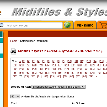
Home
» Katalog nach Instrument
Midifiles / Styles für YAMAHA Tyros 4 (SX720 / S970 / S975)
Seite:
«
[1]
[2]
[3]
[4]
[5]
[6]
[7]
[8]
[9]
[10]
[11]
[12]
[13]
[14]
[15]
[
[20]
[21]
[22]
[23]
[24]
[25]
[26]
[27]
[28]
[29]
[30]
[31]
[32]
[33]
[34
[39]
[40]
[41]
[42]
[43]
[44]
[45]
[46]
[47]
[48]
[49]
[50]
[51]
[52]
[53
[58]
[59]
[60]
[61]
[62]
[63]
[64]
[65]
[66]
[67]
[68]
[69]
[70]
[71]
[72
[77]
78
[79]
[80]
[81]
[82]
[83]
[84]
[85]
[86]
[87]
[88]
[89]
»
Sortierung nach
Ändern Sie die Anzahl der dargestellten Songs.
Titel
im Stil von