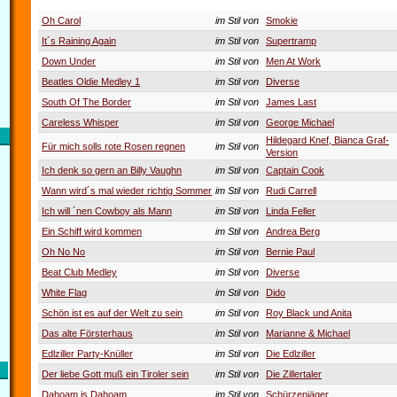
Oh Carol
im Stil von
Smokie
It´s Raining Again
im Stil von
Supertramp
Down Under
im Stil von
Men At Work
Beatles Oldie Medley 1
im Stil von
Diverse
South Of The Border
im Stil von
James Last
Careless Whisper
im Stil von
George Michael
Hildegard Knef, Bianca Graf-
Für mich solls rote Rosen regnen
im Stil von
Version
Ich denk so gern an Billy Vaughn
im Stil von
Captain Cook
Wann wird´s mal wieder richtig Sommer
im Stil von
Rudi Carrell
Ich will ´nen Cowboy als Mann
im Stil von
Linda Feller
Ein Schiff wird kommen
im Stil von
Andrea Berg
Oh No No
im Stil von
Bernie Paul
Beat Club Medley
im Stil von
Diverse
White Flag
im Stil von
Dido
Schön ist es auf der Welt zu sein
im Stil von
Roy Black und Anita
Das alte Försterhaus
im Stil von
Marianne & Michael
Edlziller Party-Knüller
im Stil von
Die Edlziller
Der liebe Gott muß ein Tiroler sein
im Stil von
Die Zillertaler
Dahoam is Dahoam
im Stil von
Schürzenjäger