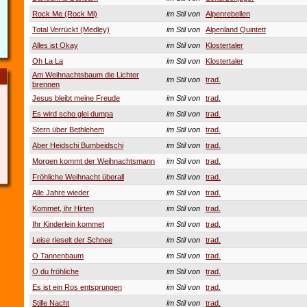
Rock Me (Rock Mi)
im Stil von
Alpenrebellen
Total Verrückt (Medley)
im Stil von
Alpenland Quintett
Alles ist Okay
im Stil von
Klostertaler
Oh La La
im Stil von
Klostertaler
Am Weihnachtsbaum die Lichter
im Stil von
trad.
brennen
Jesus bleibt meine Freude
im Stil von
trad.
Es wird scho glei dumpa
im Stil von
trad.
Stern über Bethlehem
im Stil von
trad.
Aber Heidschi Bumbeidschi
im Stil von
trad.
Morgen kommt der Weihnachtsmann
im Stil von
trad.
Fröhliche Weihnacht überall
im Stil von
trad.
Alle Jahre wieder
im Stil von
trad.
Kommet, ihr Hirten
im Stil von
trad.
Ihr Kinderlein kommet
im Stil von
trad.
Leise rieselt der Schnee
im Stil von
trad.
O Tannenbaum
im Stil von
trad.
O du fröhliche
im Stil von
trad.
Es ist ein Ros entsprungen
im Stil von
trad.
Stille Nacht
im Stil von
trad.