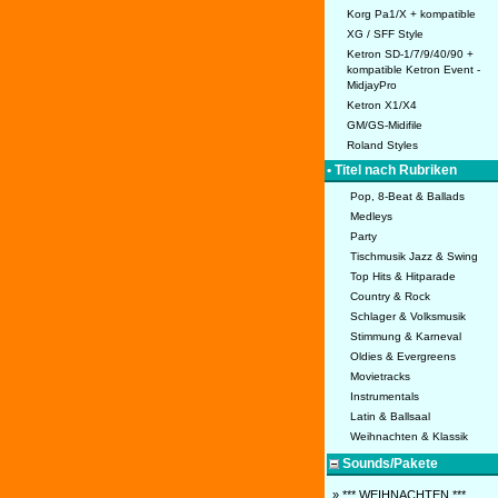
Korg Pa1/X + kompatible
XG / SFF Style
Ketron SD-1/7/9/40/90 +
kompatible Ketron Event -
MidjayPro
Ketron X1/X4
GM/GS-Midifile
Roland Styles
• Titel nach Rubriken
Pop, 8-Beat & Ballads
Medleys
Party
Tischmusik Jazz & Swing
Top Hits & Hitparade
Country & Rock
Schlager & Volksmusik
Stimmung & Karneval
Oldies & Evergreens
Movietracks
Instrumentals
Latin & Ballsaal
Weihnachten & Klassik
Sounds/Pakete
» *** WEIHNACHTEN ***