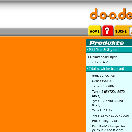
• Midifiles & Styles
» Neuerscheinungen
» Titel von A-Z
• Titel nach Instrument
Genos 2 (Genos)
Genos (SX920)
Tyros 5 (SX900)
Tyros 4 (SX720 / S970 /
S975)
Tyros 3 (SX700 / S950 /
S770)
Tyros 2 (S910)
Tyros (S670 / S900 / 3000)
PSR 9000/pro / XG
Korg Pa4X + kompatible
(Pa5X/Pa1000/Pa700)