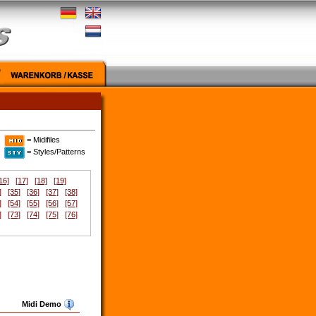
= Midifiles
= Styles/Patterns
16]
[17]
[18]
[19]
]
[35]
[36]
[37]
[38]
]
[54]
[55]
[56]
[57]
]
[73]
[74]
[75]
[76]
Midi Demo