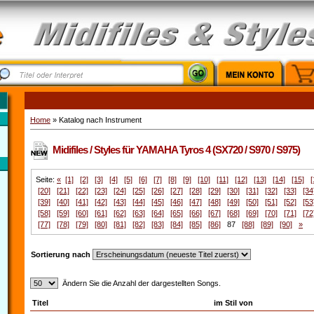
Home
» Katalog nach Instrument
Midifiles / Styles für YAMAHA Tyros 4 (SX720 / S970 / S975)
Seite:
«
[1]
[2]
[3]
[4]
[5]
[6]
[7]
[8]
[9]
[10]
[11]
[12]
[13]
[14]
[15]
[
[20]
[21]
[22]
[23]
[24]
[25]
[26]
[27]
[28]
[29]
[30]
[31]
[32]
[33]
[34
[39]
[40]
[41]
[42]
[43]
[44]
[45]
[46]
[47]
[48]
[49]
[50]
[51]
[52]
[53
[58]
[59]
[60]
[61]
[62]
[63]
[64]
[65]
[66]
[67]
[68]
[69]
[70]
[71]
[72
[77]
[78]
[79]
[80]
[81]
[82]
[83]
[84]
[85]
[86]
87
[88]
[89]
[90]
»
Sortierung nach
Ändern Sie die Anzahl der dargestellten Songs.
Titel
im Stil von