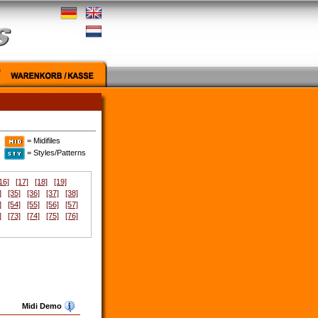
= Midifiles
= Styles/Patterns
16]
[17]
[18]
[19]
]
[35]
[36]
[37]
[38]
]
[54]
[55]
[56]
[57]
]
[73]
[74]
[75]
[76]
Midi Demo