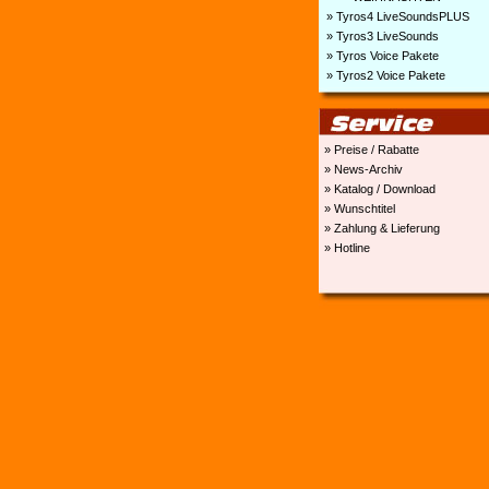
» Tyros4 LiveSoundsPLUS
» Tyros3 LiveSounds
» Tyros Voice Pakete
» Tyros2 Voice Pakete
» Preise / Rabatte
» News-Archiv
» Katalog / Download
» Wunschtitel
» Zahlung & Lieferung
» Hotline