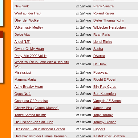
New York
im Stil von
Frank Sinatra
Wind auf der Haut
im Stil von
Roland Kaiser
Über den Wolken
im Stil von
Dieter Thomas Kuhn
Volksmusik Medley
im Stil von
Wildecker Herzbuben
Dolce Vita
im Stil von
Ryan Paris
Angel (LR)
im Stil von
Lionel Richie
Owner Of My Heart
im Stil von
Sasha
Party-Mix 2000 Vol.1*
im Stil von
Diverse
When You´re In Love With A Beautiful
im Stil von
Dr. Hook
Wo...
Mississippi
im Stil von
Pussycat
Mamma Maria
im Stil von
Ricchi E Poveri
Achy Breaky Heart
im Stil von
Billy Ray Cyrus
Opus Nr. 1
im Stil von
Bert Kaempfert
Conquest Of Paradise
im Stil von
Vangelis / E.Simoni
Cherry Pink (Gummi Mambo)
im Stil von
James Last
Tanze Samba mit mir
im Stil von
Tony Holiday
Die Fischer von San Juan
im Stil von
Tommy Steiner
Der kleine Floh in meinem Herzen
im Stil von
Flippers
Und ewig wird der Himmel brennen
im Stil von
Kastelruther Spatzen