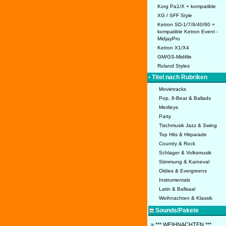
Korg Pa1/X + kompatible
XG / SFF Style
Ketron SD-1/7/9/40/90 +
kompatible Ketron Event -
MidjayPro
Ketron X1/X4
GM/GS-Midifile
Roland Styles
• Titel nach Rubriken
Movietracks
Pop, 8-Beat & Ballads
Medleys
Party
Tischmusik Jazz & Swing
Top Hits & Hitparade
Country & Rock
Schlager & Volksmusik
Stimmung & Karneval
Oldies & Evergreens
Instrumentals
Latin & Ballsaal
Weihnachten & Klassik
Sounds/Pakete
» *** WEIHNACHTEN ***