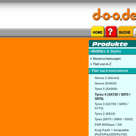
• Midifiles & Styles
» Neuerscheinungen
» Titel von A-Z
• Titel nach Instrument
Genos 2 (Genos)
Genos (SX920)
Tyros 5 (SX900)
Tyros 4 (SX720 / S970 /
S975)
Tyros 3 (SX700 / S950 /
S770)
Tyros 2 (S910)
Tyros (S670 / S900 / 3000)
PSR 9000/pro / XG
Korg Pa4X + kompatible
(Pa5X/Pa1000/Pa700)