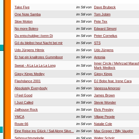
Take Five
im Stil von
Dave Brubeck
One Note Samba
im Stil von
Tom Jobim
Slow Motion
im Stil von
Pete Tex
No more Bolero
im Stil von
Edward Simoni
Du entschuldige i kenn Di
im Stil von
Peter Cornelius
Gö du bleibst heut Nacht bei mir
im Stil von
STS
Udo Jürgens Hitmix
im Stil von
Udo Jürgens
Er hat ein knallrotes Gummiboot
im Stil von
Antonia
Inner Circle / Mehrzad Marash
Sweat - A La La La La Long
im Stil von
Mark Medlock
Gipsy Kings Medley
im Stil von
Gipsy Kings
Flashdance 2001
im Stil von
DJ Bobo feat. Irene Cara
Absolutely Everybody
im Stil von
Vanessa Amorosi
I Feel Good
im Stil von
James Brown
I Just Called
im Stil von
Stevie Wonder
Jailhouse Rock
im Stil von
Elvis Presley
YMCA
im Stil von
Village People
Route 66
im Stil von
Natalie Cole
Eine Reise ins Glück / Sail Along Silve...
im Stil von
Max Greger / Billy Vaughn
Sehnsuchtsmelodie
im Stil von
Walter Scholz