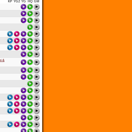
KP
YG2
YG
HQ
GM
i &