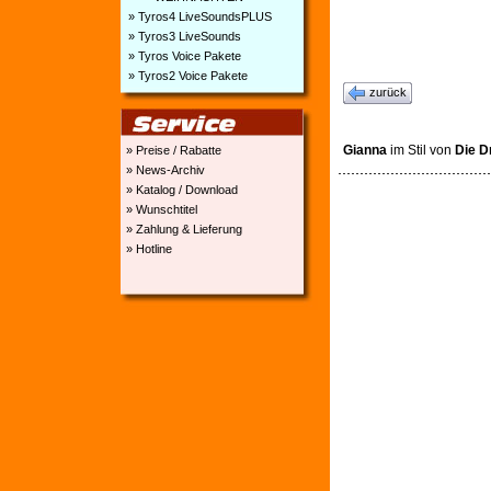
» Tyros4 LiveSoundsPLUS
» Tyros3 LiveSounds
» Tyros Voice Pakete
» Tyros2 Voice Pakete
zurück
Gianna
im Stil von
Die D
» Preise / Rabatte
» News-Archiv
» Katalog / Download
» Wunschtitel
» Zahlung & Lieferung
» Hotline