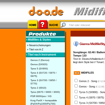
• Midifiles & Styles
Gianna Midifile/Sty
» Neuerscheinungen
» Titel von A-Z
Songlänge: 02:40 / Balle
• Titel nach Instrument
Tempo 133
Text in: Deutsch/Italienisch /
Genos 2 (Genos)
liegt dem Style bei // Tonart:
Genos (SX920)
Tyros 5 (SX900)
MIDIFILES
Tyros 4 (SX720 / S970 /
S975)
Tyros 3 (SX700 / S950 /
Genos 2 - Song
(€ 12,0
S770)
Genos - Song
(€ 12,00)
Tyros 2 (S910)
Tyros 5 (SX900) - So
Tyros (S670 / S900 / 3000)
PSR 9000/pro / XG
Tyros 4 (S970 / S975)
Korg Pa4X + kompatible
Tyros 3 (SX700 / S950
(Pa5X/Pa1000/Pa700)