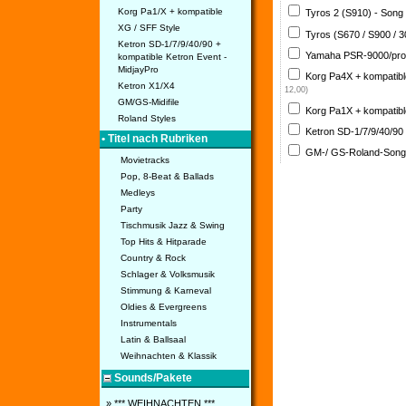
Korg Pa1/X + kompatible
Tyros 2 (S910) - Song
XG / SFF Style
Tyros (S670 / S900 / 
Ketron SD-1/7/9/40/90 +
Yamaha PSR-9000/pro
kompatible Ketron Event -
MidjayPro
Korg Pa4X + kompatib
Ketron X1/X4
12,00)
GM/GS-Midifile
Korg Pa1X + kompatib
Roland Styles
Ketron SD-1/7/9/40/90
• Titel nach Rubriken
GM-/ GS-Roland-Son
Movietracks
Pop, 8-Beat & Ballads
Medleys
Party
Tischmusik Jazz & Swing
Top Hits & Hitparade
Country & Rock
Schlager & Volksmusik
Stimmung & Karneval
Oldies & Evergreens
Instrumentals
Latin & Ballsaal
Weihnachten & Klassik
Sounds/Pakete
» *** WEIHNACHTEN ***