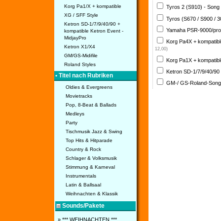
Korg Pa1/X + kompatible
Tyros 2 (S910) - Song
XG / SFF Style
Tyros (S670 / S900 / 
Ketron SD-1/7/9/40/90 +
Yamaha PSR-9000/pro
kompatible Ketron Event -
MidjayPro
Korg Pa4X + kompatib
Ketron X1/X4
12,00)
GM/GS-Midifile
Korg Pa1X + kompatib
Roland Styles
Ketron SD-1/7/9/40/90
• Titel nach Rubriken
GM-/ GS-Roland-Son
Oldies & Evergreens
Movietracks
Pop, 8-Beat & Ballads
Medleys
Party
Tischmusik Jazz & Swing
Top Hits & Hitparade
Country & Rock
Schlager & Volksmusik
Stimmung & Karneval
Instrumentals
Latin & Ballsaal
Weihnachten & Klassik
Sounds/Pakete
» *** WEIHNACHTEN ***