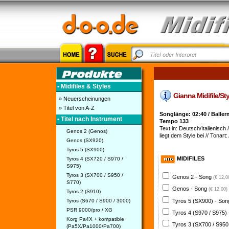
• Midifiles & Styles
Gianna Midifile/Sty
» Neuerscheinungen
» Titel von A-Z
Songlänge: 02:40 / Balle
• Titel nach Instrument
Tempo 133
Text in: Deutsch/Italienisch /
Genos 2 (Genos)
liegt dem Style bei // Tonart:
Genos (SX920)
Tyros 5 (SX900)
MIDIFILES
Tyros 4 (SX720 / S970 /
S975)
Tyros 3 (SX700 / S950 /
Genos 2 - Song
(€ 12,0
S770)
Genos - Song
(€ 12,00)
Tyros 2 (S910)
Tyros 5 (SX900) - So
Tyros (S670 / S900 / 3000)
PSR 9000/pro / XG
Tyros 4 (S970 / S975)
Korg Pa4X + kompatible
Tyros 3 (SX700 / S950
(Pa5X/Pa1000/Pa700)