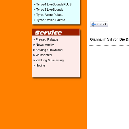
» Tyros4 LiveSoundsPLUS
» Tyros3 LiveSounds
» Tyros Voice Pakete
» Tyros2 Voice Pakete
zurück
Gianna
im Stil von
Die D
» Preise / Rabatte
» News-Archiv
» Katalog / Download
» Wunschtitel
» Zahlung & Lieferung
» Hotline