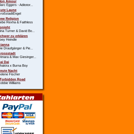
Mon Amour
c Eggers - Aditotor...
Gute Laune
oßstadtEngel
New Religion
e Rexha & Faithless
Tonight
a Turner & David Bo...
Schwer zu erklären
y Heindle
Gianna
 Draufgänger & Pie...
Grossstadt
ara & Max Giesinger...
Dai Dai
kira x Burna Boy
Heute Nacht
ene Fischer
 Forbidden Road
bie Williams