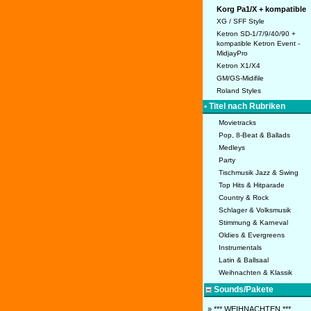
Korg Pa1/X + kompatible
XG / SFF Style
Ketron SD-1/7/9/40/90 +
kompatible Ketron Event -
MidjayPro
Ketron X1/X4
GM/GS-Midifile
Roland Styles
• Titel nach Rubriken
Movietracks
Pop, 8-Beat & Ballads
Medleys
Party
Tischmusik Jazz & Swing
Top Hits & Hitparade
Country & Rock
Schlager & Volksmusik
Stimmung & Karneval
Oldies & Evergreens
Instrumentals
Latin & Ballsaal
Weihnachten & Klassik
Sounds/Pakete
» *** WEIHNACHTEN ***