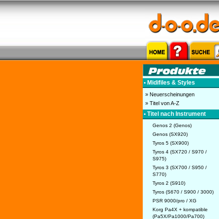
• Midifiles & Styles
» Neuerscheinungen
» Titel von A-Z
• Titel nach Instrument
Genos 2 (Genos)
Genos (SX920)
Tyros 5 (SX900)
Tyros 4 (SX720 / S970 /
S975)
Tyros 3 (SX700 / S950 /
S770)
Tyros 2 (S910)
Tyros (S670 / S900 / 3000)
PSR 9000/pro / XG
Korg Pa4X + kompatible
(Pa5X/Pa1000/Pa700)