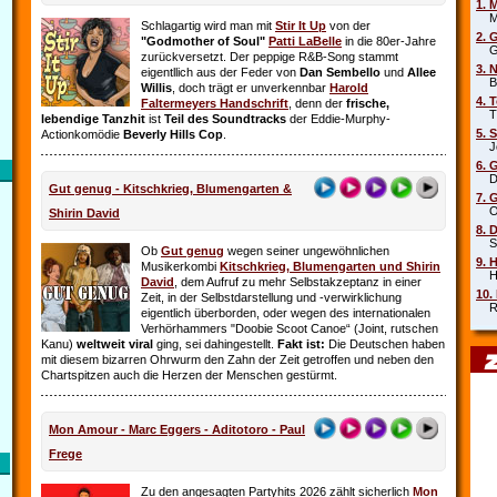
1. 
Mar
Schlagartig wird man mit
Stir It Up
von der
2. 
"Godmother of Soul"
Patti LaBelle
in die 80er-Jahre
Gr
zurückversetzt. Der peppige R&B-Song stammt
3. 
eigentllich aus der Feder von
Dan Sembello
und
Allee
Beb
Willis
, doch trägt er unverkennbar
Harold
4. 
Faltermeyers Handschrift
, denn der
frische,
Tin
lebendige Tanzhit
ist
Teil des Soundtracks
der Eddie-Murphy-
5. 
Actionkomödie
Beverly Hills Cop
.
Joe
6. 
Die
Gut genug - Kitschkrieg, Blumengarten &
7. 
Oim
Shirin David
8. 
Sha
Ob
Gut genug
wegen seiner ungewöhnlichen
9. 
Musikerkombi
Kitschkrieg, Blumengarten und Shirin
Hel
David
, dem Aufruf zu mehr Selbstakzeptanz in einer
10.
Zeit, in der Selbstdarstellung und ‑verwirklichung
Rob
eigentlich überborden, oder wegen des internationalen
Verhörhammers "Doobie Scoot Canoe“ (Joint, rutschen
Kanu)
weltweit viral
ging, sei dahingestellt.
Fakt ist:
Die Deutschen haben
mit diesem bizarren Ohrwurm den Zahn der Zeit getroffen und neben den
Chartspitzen auch die Herzen der Menschen gestürmt.
Mon Amour - Marc Eggers - Aditotoro - Paul
Frege
Zu den angesagten Partyhits 2026 zählt sicherlich
Mon