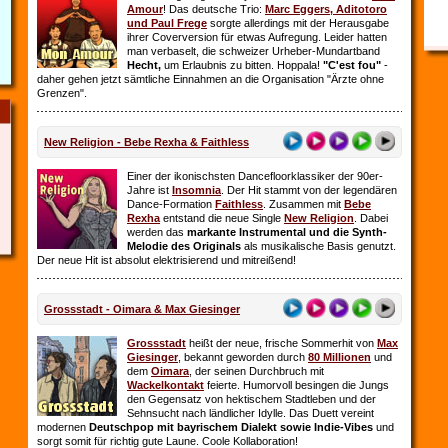
Amour
! Das deutsche Trio:
Marc Eggers, Aditotoro
und Paul Frege
sorgte allerdings mit der Herausgabe
ihrer Coverversion für etwas Aufregung. Leider hatten
man verbaselt, die schweizer Urheber-Mundartband
Hecht,
um Erlaubnis zu bitten. Hoppala!
"C'est fou"
-
daher gehen jetzt sämtliche Einnahmen an die Organisation "Ärzte ohne
Grenzen".
New Religion - Bebe Rexha & Faithless
Einer der ikonischsten Dancefloorklassiker der 90er-
Jahre ist
Insomnia
. Der Hit stammt von der legendären
Dance-Formation
Faithless
. Zusammen mit
Bebe
Rexha
entstand die neue Single
New Religion
. Dabei
werden das
markante Instrumental und die Synth-
Melodie des Originals
als musikalische Basis genutzt.
Der neue Hit ist absolut elektrisierend und mitreißend!
Grossstadt - Oimara & Max Giesinger
Grossstadt
heißt der neue, frische Sommerhit von
Max
Giesinger
, bekannt geworden durch
80 Millionen
und
dem
Oimara
, der seinen Durchbruch
mit
Wackelkontakt
feierte. Humorvoll besingen die Jungs
den Gegensatz von hektischem Stadtleben und der
Sehnsucht nach ländlicher Idylle. Das Duett vereint
modernen
Deutschpop mit bayrischem Dialekt sowie Indie-Vibes
und
sorgt somit für richtig gute Laune. Coole Kollaboration!