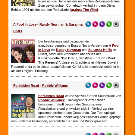
leiser um die Dame mit der markanten Reibeisenstimme.
Zum gewünschten Comeback verhalf ihr dann Dieter
Bohlen 1991 mit der sanften Popballade
Against The Wind
.
A Fool In Love - Randy Newman & Susanna
Hoffs
Die beschwingte und bezaubernde
französisch/englische Bossa-Nova-Version von
A Fool
In Love
mit
Randy Newman
und
Susanna Hoffs
im
Duett
, bildet den krönenden Abschluss der
Kinokomödie "Die Braut, der Vater und ich (Meet
The Parents)"
. Unseres Erachtens ein kleines Juwel im
Repertoire, da es in dieser ausgefallenen Kombination noch viel schöner ist
als der Original-Titelsong.
Forbidden Road - Robbie Williams
Forbidden Road
wurde speziell für den Soundtrack von
Robbie Williams'
Filmbiografie "
Better Man"
komponiert. Sanft beginnt der Song mit einer
Akustikgitarre und entwickelt sich im Verlauf zu einem
opulenten orchestralen Crescendo. Der Text spiegelt
den turbulenten Lebensweg des Popstars wider, geprägt
von Fehlentscheidungen, persönlichen Krisen und Widersprüchen.