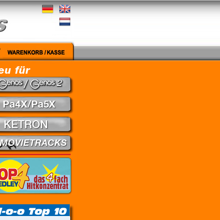
gut - Nena // Every Little Thing She Does Is Magic - The Police // Learning To Fly - Pink F