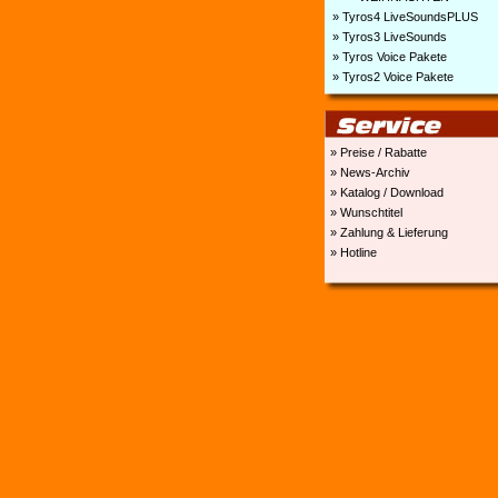
» Tyros4 LiveSoundsPLUS
» Tyros3 LiveSounds
» Tyros Voice Pakete
» Tyros2 Voice Pakete
» Preise / Rabatte
» News-Archiv
» Katalog / Download
» Wunschtitel
» Zahlung & Lieferung
» Hotline