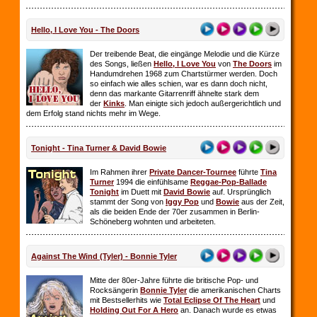
Hello, I Love You - The Doors
Der treibende Beat, die eingänge Melodie und die Kürze
des Songs, ließen
Hello, I Love You
von
The Doors
im
Handumdrehen 1968 zum Chartstürmer werden. Doch
so einfach wie alles schien, war es dann doch nicht,
denn das markante Gitarrenriff ähnelte stark dem
der
Kinks
. Man einigte sich jedoch außergerichtlich und
dem Erfolg stand nichts mehr im Wege.
Tonight - Tina Turner & David Bowie
Im Rahmen ihrer
Private Dancer-Tournee
führte
Tina
Turner
1994 die einfühlsame
Reggae-Pop-Ballade
Tonight
im Duett mit
David Bowie
auf. Ursprünglich
stammt der Song von
Iggy Pop
und
Bowie
aus der Zeit,
als die beiden Ende der 70er zusammen in Berlin-
Schöneberg wohnten und arbeiteten.
Against The Wind (Tyler) - Bonnie Tyler
Mitte der 80er-Jahre führte die britische Pop- und
Rocksängerin
Bonnie Tyler
die amerikanischen Charts
mit Bestsellerhits wie
Total Eclipse Of The Heart
und
Holding Out For A Hero
an. Danach wurde es etwas