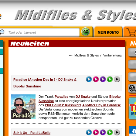
--- Midifiles & Styles in Vorbereitung: Alles ist 
Paradise (Another Day In ) - DJ Snake &
Bipolar Sunshine
Der Track
Paradise
von
DJ Snake
und Sänger
Bipolar
Sunshine
ist eine energiegeladene Neuinterpretation
des
Phil Collins' Klassikers
Another Day in Paradise
.
Die Verbindung von modernen elektrischen Sounds
sowie R&B-Elementen verleiht dem Song einen sehr
entspannten und gut zu tanzenden Groove.
Stir It Up - Patti LaBelle