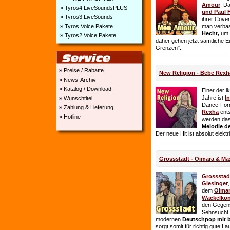
Amour
! D
» Tyros4 LiveSoundsPLUS
und Paul 
» Tyros3 LiveSounds
ihrer Cover
» Tyros Voice Pakete
man verbas
Hecht,
um E
» Tyros2 Voice Pakete
daher gehen jetzt sämtliche 
Grenzen".
» Preise / Rabatte
New Religion - Bebe Rexh
» News-Archiv
» Katalog / Download
Einer der i
Jahre ist
I
» Wunschtitel
Dance-For
» Zahlung & Lieferung
Rexha
ent
» Hotline
werden da
Melodie de
Der neue Hit ist absolut elekt
Grossstadt - Oimara & Ma
Grossstad
Giesinger
dem
Oima
Wackelkon
den Gegens
Sehnsucht n
modernen
Deutschpop mit b
sorgt somit für richtig gute La