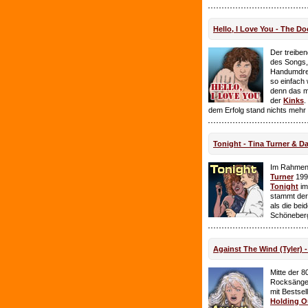
Hello, I Love You - The Do
Der treiben
des Songs,
Handumdre
so einfach 
denn das ma
der
Kinks
.
dem Erfolg stand nichts mehr
Tonight - Tina Turner & D
Im Rahmen
Turner
199
Tonight
im
stammt de
als die bei
Schöneberg
Against The Wind (Tyler) -
Mitte der 8
Rocksänge
mit Bestsel
Holding O