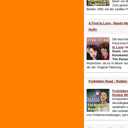
leiser um 
Zum gewüns
Bohlen 1991 mit der sanften 
A Fool In Love - Randy 
Hoffs
Die beschw
französisc
In Love
mi
Duett
, bil
Kinokomödi
The Paren
Repertoire, da es in dieser a
als der Original-Titelsong.
Forbidden Road - Robbie 
Forbidde
Robbie Wil
komponiert.
Akustikgita
opulenten 
den turbul
von Fehlentscheidungen, per