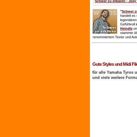
Schwer zu erklären - Joey
"
Schwer zu
handelt es 
legendären
Gefühlvoll 
Heindle
un
stammte ü
renommiertem Texter und Aut
1 Benutzer online
Gute Styles und Midi Fil
für alle Yamaha Tyros 
und viele weitere Form