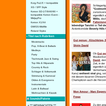
Korg Pa1/X + kompatible
Schlagarti
XG / SFF Style
"Godmothe
Ketron SD-1/7/9/40/90 +
zurückvers
kompatible Ketron Event -
eigentllich
MidjayPro
Willis
, doc
Faltermey
Ketron X1/X4
lebendige Tanzhit
ist
Teil d
GM/GS-Midifile
Actionkomödie
Beverly Hills
Roland Styles
• Titel nach Rubriken
Gut genug - Kitschkrieg,
Movietracks
Shirin David
Pop, 8-Beat & Ballads
Medleys
Ob
Gut g
Party
Musikerko
Tischmusik Jazz & Swing
David
, dem
Top Hits & Hitparade
Zeit, in de
eigentlich 
Country & Rock
Verhörhamm
Schlager & Volksmusik
Kanu)
weltweit viral
ging, sei
Stimmung & Karneval
mit diesem bizarren Ohrwurm 
Chartspitzen auch die Herze
Oldies & Evergreens
Instrumentals
Latin & Ballsaal
Mon Amour - Marc Eggers -
Weihnachten & Klassik
Frege
Sounds/Pakete
Zu den ange
» *** WEIHNACHTEN ***