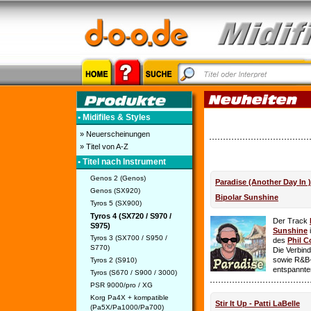
• Midifiles & Styles
» Neuerscheinungen
» Titel von A-Z
• Titel nach Instrument
Genos 2 (Genos)
Paradise (Another Day In 
Genos (SX920)
Bipolar Sunshine
Tyros 5 (SX900)
Tyros 4 (SX720 / S970 /
Der Track
S975)
Sunshine
i
Tyros 3 (SX700 / S950 /
des
Phil C
S770)
Die Verbin
sowie R&B-
Tyros 2 (S910)
entspannte
Tyros (S670 / S900 / 3000)
PSR 9000/pro / XG
Korg Pa4X + kompatible
Stir It Up - Patti LaBelle
(Pa5X/Pa1000/Pa700)