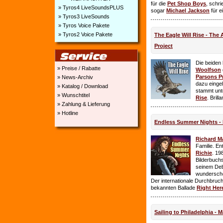
für die
Pet Shop Boys
, schr
» Tyros4 LiveSoundsPLUS
sogar
Michael Jackson
für e
» Tyros3 LiveSounds
» Tyros Voice Pakete
» Tyros2 Voice Pakete
The Eagle Will Rise - The
Project
Die beiden
» Preise / Rabatte
Woolfson
Parsons P
» News-Archiv
dazu einge
» Katalog / Download
stammt unt
» Wunschtitel
Rise
. Brill
» Zahlung & Lieferung
» Hotline
Endless Summer Nights - 
Richard M
Familie. E
Richie
. 19
Bilderbuchs
seinem Deb
wundersch
Der internationale Durchbruch 
bekannten Ballade
Right Her
Sailing to Philadelphia - 