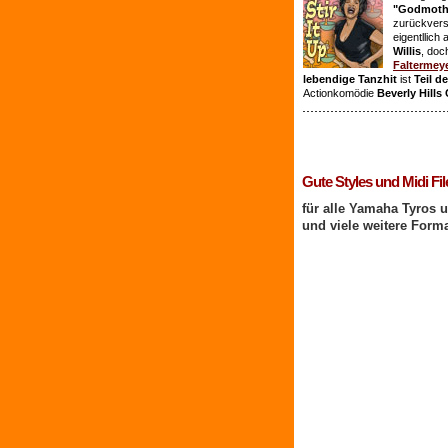
"Godmothe
zurückvers
eigentllich
Willis
, doc
Faltermey
lebendige Tanzhit
ist
Teil d
Actionkomödie
Beverly Hills
1 Benutzer online
Gute Styles und Midi Fil
für alle Yamaha Tyros 
und viele weitere Form