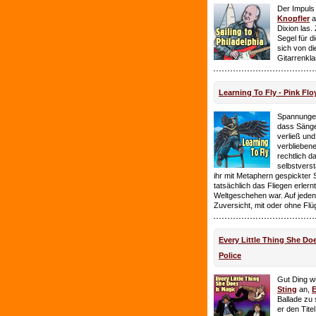
Der Impuls
Knopfler
a
Dixion las
Segel für 
sich von d
Gitarrenkl
Learning To Fly - Pink Flo
Spannungen
dass Sänge
verließ und 
verbliebene
rechtlich 
selbstverst
ihr mit Metaphern gespickter
tatsächlich das Fliegen erlern
Weltgeschehen war. Auf jeden
Zuversicht, mit oder ohne Flü
Every Little Thing She Doe
Police
Gut Ding wi
Sting
an,
E
Ballade zu 
er den Tite