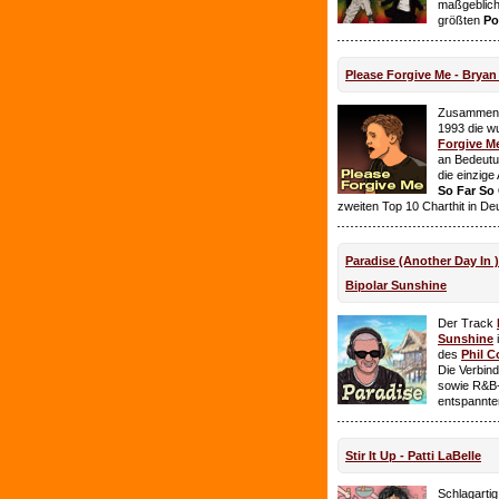
maßgeblich
größten
Po
Please Forgive Me - Brya
Zusammen 
1993 die w
Forgive M
an Bedeutun
die einzig
So Far So
zweiten Top 10 Charthit in De
Paradise (Another Day In 
Bipolar Sunshine
Der Track
Sunshine
i
des
Phil C
Die Verbin
sowie R&B-
entspannte
Stir It Up - Patti LaBelle
Schlagarti