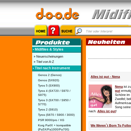
• Midifiles & Styles
» Neuerscheinungen
» Titel von A-Z
• Titel nach Instrument
Genos 2 (Genos)
Alles ist gut - Nena
Genos (SX920)
Tyros 5 (SX900)
Nena
ist z
gut
ermutig
Tyros 4 (SX720 / S970 /
Schöne im 
S975)
Zweifel; be
Tyros 3 (SX700 / S950 /
Aufmerksamk
S770)
Song seine
Tyros 2 (S910)
nach.
Alles ist gut
!
Tyros (S670 / S900 / 3000)
PSR 9000/pro / XG
Korg Pa4X + kompatible
We Weren´t Born To Follo
(Pa5X/Pa1000/Pa700)