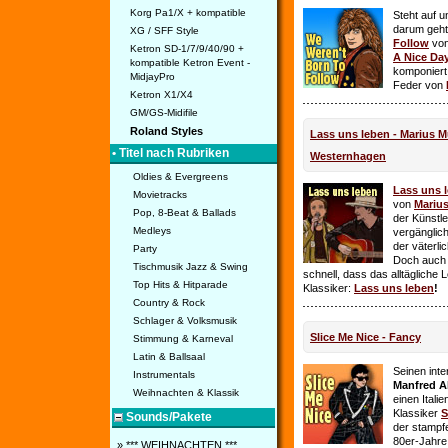
Korg Pa1/X + kompatible
Steht auf u
darum geht 
XG / SFF Style
Follow
vo
Ketron SD-1/7/9/40/90 +
A Nice Da
kompatible Ketron Event -
komponiert
MidjayPro
Feder von
Ketron X1/X4
GM/GS-Midifile
Roland Styles
Lass uns leben - Marius Mü
• Titel nach Rubriken
Westernhagen
Oldies & Evergreens
Lass uns 
Movietracks
von
Mariu
Pop, 8-Beat & Ballads
der Künstle
Medleys
vergänglich
der väterl
Party
Doch auch
Tischmusik Jazz & Swing
schnell, dass das alltägliche 
Top Hits & Hitparade
Klassiker:
Lass uns leben
!
Country & Rock
Schlager & Volksmusik
Slice Me Nice - Fancy
Stimmung & Karneval
Latin & Ballsaal
Seinen int
Instrumentals
Manfred A
Weihnachten & Klassik
einen Itali
Klassiker
S
Sounds/Pakete
der stampf
80er-Jahre 
» *** WEIHNACHTEN ***