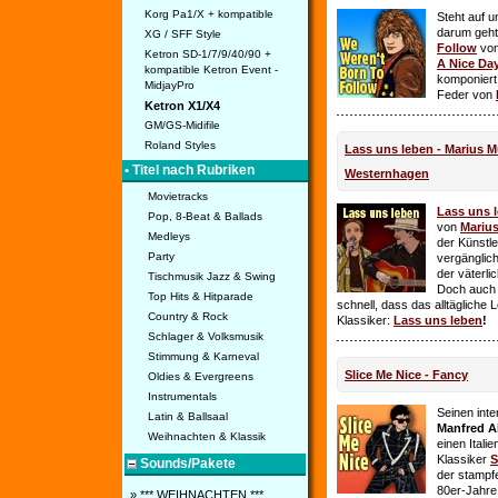
Korg Pa1/X + kompatible
Steht auf u
darum geht 
XG / SFF Style
Follow
vo
Ketron SD-1/7/9/40/90 +
A Nice Da
kompatible Ketron Event -
komponiert
MidjayPro
Feder von
Ketron X1/X4
GM/GS-Midifile
Roland Styles
Lass uns leben - Marius Mü
• Titel nach Rubriken
Westernhagen
Movietracks
Lass uns 
Pop, 8-Beat & Ballads
von
Mariu
Medleys
der Künstle
Party
vergänglich
der väterl
Tischmusik Jazz & Swing
Doch auch
Top Hits & Hitparade
schnell, dass das alltägliche 
Country & Rock
Klassiker:
Lass uns leben
!
Schlager & Volksmusik
Stimmung & Karneval
Slice Me Nice - Fancy
Oldies & Evergreens
Instrumentals
Seinen int
Latin & Ballsaal
Manfred A
Weihnachten & Klassik
einen Itali
Klassiker
S
Sounds/Pakete
der stampf
80er-Jahre 
» *** WEIHNACHTEN ***