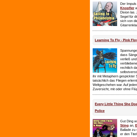
Der Impuls
Knopfler
a
Dixion las
Segel für 
sich von d
Gitarrenkl
Learning To Fly - Pink Flo
Spannungen
dass Sänge
verließ und 
verbliebene
rechtlich 
selbstverst
ihr mit Metaphern gespickter
tatsächlich das Fliegen erlern
Weltgeschehen war. Auf jeden
Zuversicht, mit oder ohne Flü
Every Little Thing She Doe
Police
Gut Ding wi
Sting
an,
E
Ballade zu 
er den Tite