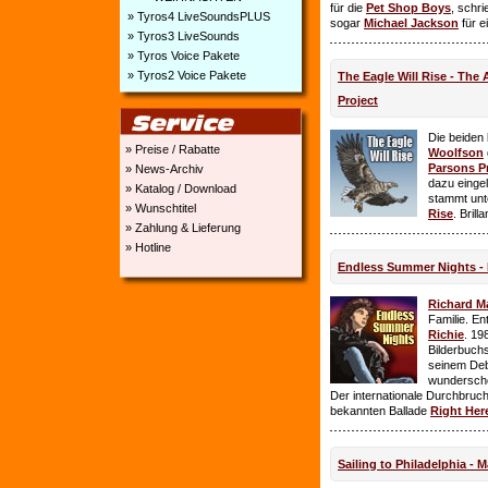
für die
Pet Shop Boys
, schr
» Tyros4 LiveSoundsPLUS
sogar
Michael Jackson
für e
» Tyros3 LiveSounds
» Tyros Voice Pakete
» Tyros2 Voice Pakete
The Eagle Will Rise - The
Project
Die beiden
» Preise / Rabatte
Woolfson
Parsons P
» News-Archiv
dazu einge
» Katalog / Download
stammt unt
» Wunschtitel
Rise
. Brill
» Zahlung & Lieferung
» Hotline
Endless Summer Nights - 
Richard M
Familie. E
Richie
. 19
Bilderbuchs
seinem Deb
wundersch
Der internationale Durchbruch 
bekannten Ballade
Right Her
Sailing to Philadelphia - 