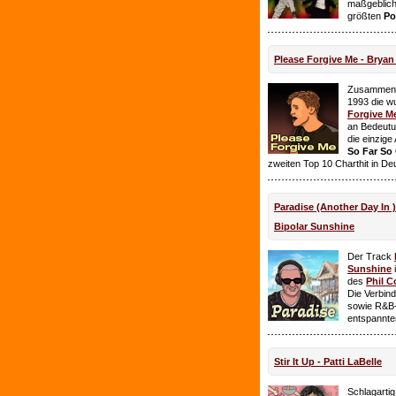
maßgeblich
größten
Po
Please Forgive Me - Brya
Zusammen 
1993 die w
Forgive M
an Bedeutun
die einzig
So Far So
zweiten Top 10 Charthit in De
Paradise (Another Day In 
Bipolar Sunshine
Der Track
Sunshine
i
des
Phil C
Die Verbin
sowie R&B-
entspannte
Stir It Up - Patti LaBelle
Schlagarti