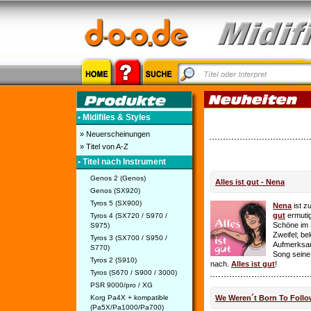
• Midifiles & Styles
» Neuerscheinungen
» Titel von A-Z
• Titel nach Instrument
Genos 2 (Genos)
Alles ist gut - Nena
Genos (SX920)
Tyros 5 (SX900)
Nena
ist z
gut
ermutig
Tyros 4 (SX720 / S970 /
Schöne im 
S975)
Zweifel; be
Tyros 3 (SX700 / S950 /
Aufmerksamk
S770)
Song seine
Tyros 2 (S910)
nach.
Alles ist gut
!
Tyros (S670 / S900 / 3000)
PSR 9000/pro / XG
Korg Pa4X + kompatible
We Weren´t Born To Follo
(Pa5X/Pa1000/Pa700)