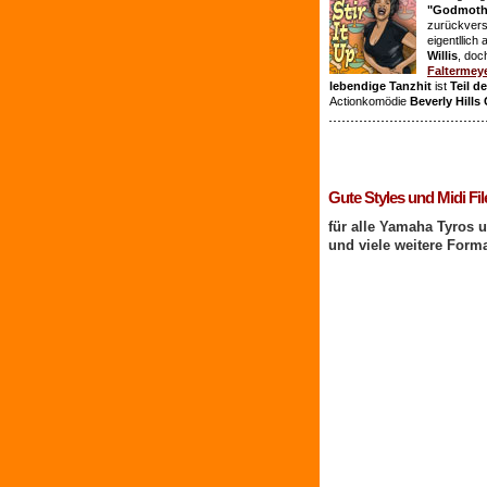
"Godmothe
zurückvers
eigentllich
Willis
, doc
Faltermey
lebendige Tanzhit
ist
Teil d
Actionkomödie
Beverly Hills
1 Benutzer online
Gute Styles und Midi Fil
für alle Yamaha Tyros 
und viele weitere Form