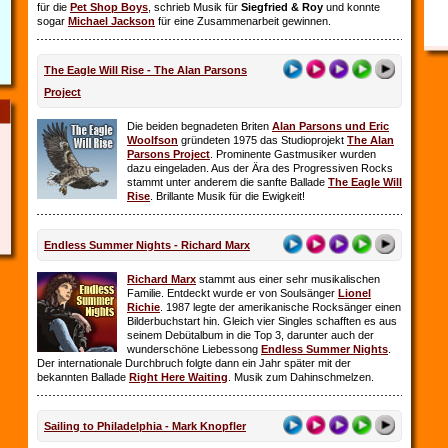
für die
Pet Shop Boys
, schrieb Musik für
Siegfried & Roy
und konnte
sogar
Michael Jackson
für eine Zusammenarbeit gewinnen.
The Eagle Will Rise - The Alan Parsons
Project
Die beiden begnadeten Briten
Alan Parsons und Eric
Woolfson
gründeten 1975 das Studioprojekt
The Alan
Parsons Project
. Prominente Gastmusiker wurden
dazu eingeladen. Aus der Ära des Progressiven Rocks
stammt unter anderem die sanfte Ballade
The Eagle Will
Rise
. Brillante Musik für die Ewigkeit!
Endless Summer Nights - Richard Marx
Richard Marx
stammt aus einer sehr musikalischen
Familie. Entdeckt wurde er von Soulsänger
Lionel
Richie
. 1987 legte der amerikanische Rocksänger einen
Bilderbuchstart hin. Gleich vier Singles schafften es aus
seinem Debütalbum in die Top 3, darunter auch der
wunderschöne Liebessong
Endless Summer Nights
.
Der internationale Durchbruch folgte dann ein Jahr später mit der
bekannten Ballade
Right Here Waiting
. Musik zum Dahinschmelzen.
Sailing to Philadelphia - Mark Knopfler