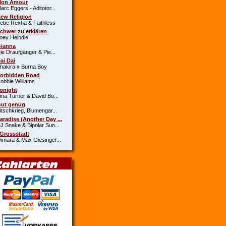
Mon Amour
c Eggers - Aditotor...
New Religion
e Rexha & Faithless
Schwer zu erklären
y Heindle
Gianna
 Draufgänger & Pie...
Dai Dai
kira x Burna Boy
Forbidden Road
bie Williams
Tonight
a Turner & David Bo...
Gut genug
schkrieg, Blumengar...
Paradise (Another Day ...
Snake & Bipolar Sun...
 Grossstadt
ara & Max Giesinger...