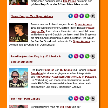
maßgeblich dazu bei, dass
The Police
zu einem der
größten
Pop-Acts der frühen 80er-Jahre
wurde.
Please Forgive Me - Bryan Adams
Zusammen mit Robert Lange schrieb
Bryan Adams
1993 die wunderschöne Gitarren-Rock-Ballade
Please
Forgive Me
. Ein zeitloser Klassiker, der zweifelsfrei nie
an Bedeutung und Gewicht verlieren wird. Die Single war
die einzige Auskopplung aus dem Greatest-Hits-Album
So Far So
Good
und bedeutete für
Bryan Adams
den
zweiten Top 10 Charthit in Deutschland.
Paradise (Another Day In ) - DJ Snake &
Bipolar Sunshine
Der Track
Paradise
von
DJ Snake
und Sänger
Bipolar
Sunshine
ist eine energiegeladene Neuinterpretation
des
Phil Collins' Klassikers
Another Day in Paradise
.
Die Verbindung von modernen elektrischen Sounds
sowie R&B-Elementen verleiht dem Song einen sehr
entspannten und gut zu tanzenden Groove.
Stir It Up - Patti LaBelle
Schlagartig wird man mit
Stir It Up
von der