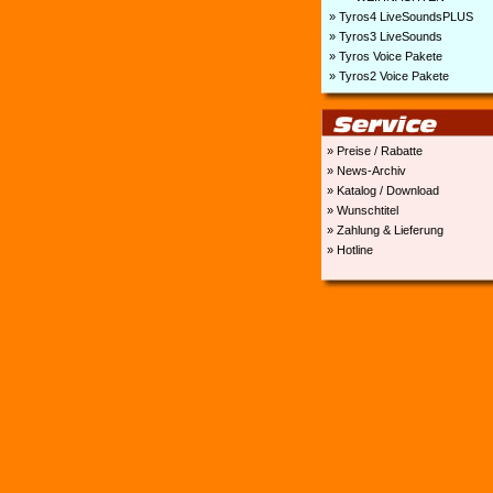
» Tyros4 LiveSoundsPLUS
» Tyros3 LiveSounds
» Tyros Voice Pakete
» Tyros2 Voice Pakete
» Preise / Rabatte
» News-Archiv
» Katalog / Download
» Wunschtitel
» Zahlung & Lieferung
» Hotline