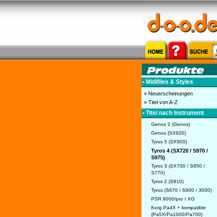
• Midifiles & Styles
» Neuerscheinungen
» Titel von A-Z
• Titel nach Instrument
Genos 2 (Genos)
Genos (SX920)
Tyros 5 (SX900)
Tyros 4 (SX720 / S970 /
S975)
Tyros 3 (SX700 / S950 /
S770)
Tyros 2 (S910)
Tyros (S670 / S900 / 3000)
PSR 9000/pro / XG
Korg Pa4X + kompatible
(Pa5X/Pa1000/Pa700)