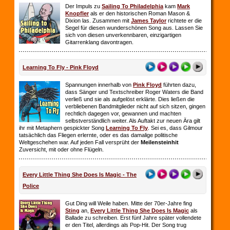
Der Impuls zu
Sailing To Philadelphia
kam
Mark
Knopfler
als er den historischen Roman Mason &
Dixion las. Zusammen mit
James Taylor
richtete er die
Segel für diesen wunderschönen Song aus. Lassen Sie
sich von diesen unverkennbaren, einzigartigen
Gitarrenklang davontragen.
Learning To Fly - Pink Floyd
Spannungen innerhalb von
Pink Floyd
führten dazu,
dass Sänger und Textschreiber Roger Waters die Band
verließ und sie als aufgelöst erklärte. Dies ließen die
verbliebenen Bandmitglieder nicht auf sich sitzen, gingen
rechtlich dagegen vor, gewannen und machten
selbstverständlich weiter. Als Auftakt zur neuen Ära gilt
ihr mit Metaphern gespickter Song
Learning To Fly
. Sei es, dass Gilmour
tatsächlich das Fliegen erlernte, oder es das damalige politische
Weltgeschehen war. Auf jeden Fall versprüht der
Meilensteinhit
Zuversicht, mit oder ohne Flügeln.
Every Little Thing She Does Is Magic - The
Police
Gut Ding will Weile haben. Mitte der 70er-Jahre fing
Sting
an,
Every Little Thing She Does Is Magic
als
Ballade zu schreiben. Erst fünf Jahre später vollendete
er den Titel, allerdings als Pop-Hit. Der Song trug