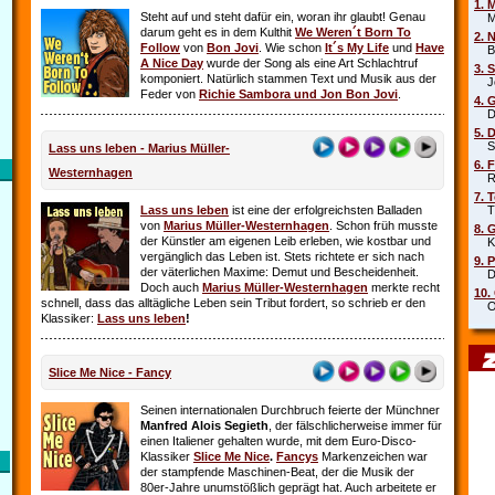
1. 
Steht auf und steht dafür ein, woran ihr glaubt! Genau
Mar
darum geht es in dem Kulthit
We Weren´t Born To
2. 
Follow
von
Bon Jovi
. Wie schon
It´s My Life
und
Have
Beb
A Nice Day
wurde der Song als eine Art Schlachtruf
3. 
komponiert. Natürlich stammen Text und Musik aus der
Joe
Feder von
Richie Sambora und Jon Bon Jovi
.
4. 
Die
5. 
Sha
Lass uns leben - Marius Müller-
6. 
Westernhagen
Rob
7. 
Lass uns leben
ist eine der erfolgreichsten Balladen
Tin
von
Marius Müller-Westernhagen
. Schon früh musste
8. 
der Künstler am eigenen Leib erleben, wie kostbar und
Kit
vergänglich das Leben ist. Stets richtete er sich nach
9. 
der väterlichen Maxime: Demut und Bescheidenheit.
DJ 
Doch auch
Marius Müller-Westernhagen
merkte recht
10.
schnell, dass das alltägliche Leben sein Tribut fordert, so schrieb er den
Oim
Klassiker:
Lass uns leben
!
Slice Me Nice - Fancy
Seinen internationalen Durchbruch feierte der Münchner
Manfred Alois Segieth
, der fälschlicherweise immer für
einen Italiener gehalten wurde, mit dem Euro-Disco-
Klassiker
Slice Me Nice
.
Fancys
Markenzeichen war
der stampfende Maschinen-Beat, der die Musik der
80er-Jahre unumstößlich geprägt hat. Auch arbeitete er