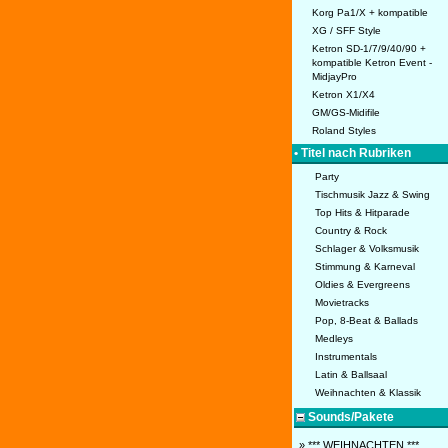
Korg Pa1/X + kompatible
XG / SFF Style
Ketron SD-1/7/9/40/90 +
kompatible Ketron Event -
MidjayPro
Ketron X1/X4
GM/GS-Midifile
Roland Styles
• Titel nach Rubriken
Party
Tischmusik Jazz & Swing
Top Hits & Hitparade
Country & Rock
Schlager & Volksmusik
Stimmung & Karneval
Oldies & Evergreens
Movietracks
Pop, 8-Beat & Ballads
Medleys
Instrumentals
Latin & Ballsaal
Weihnachten & Klassik
Sounds/Pakete
» *** WEIHNACHTEN ***