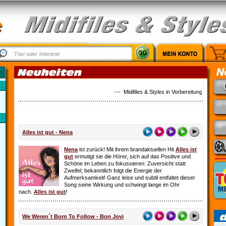
--- Midifiles & Styles in Vorbereitung: Country M
Alles ist gut - Nena
Nena
ist zurück! Mit ihrem brandaktuellen Hit
Alles ist
gut
ermutigt sie die Hörer, sich auf das Positive und
Schöne im Leben zu fokussieren: Zuversicht statt
Zweifel; bekanntlich folgt die Energie der
Aufmerksamkeit! Ganz leise und subtil entfaltet dieser
Song seine Wirkung und schwingt lange im Ohr
nach.
Alles ist gut
!
We Weren´t Born To Follow - Bon Jovi