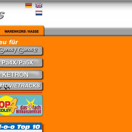
edley - Theuns Jordaan & Juanita du Plessis // Kein Gefühl - Marius Müller-Westerhagen //