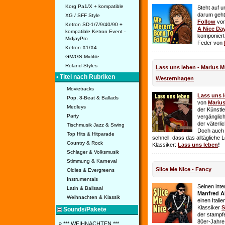
Korg Pa1/X + kompatible
Steht auf u
darum geht 
XG / SFF Style
Follow
vo
Ketron SD-1/7/9/40/90 +
A Nice Da
kompatible Ketron Event -
komponiert
MidjayPro
Feder von
Ketron X1/X4
GM/GS-Midifile
Roland Styles
Lass uns leben - Marius Mü
• Titel nach Rubriken
Westernhagen
Movietracks
Lass uns 
Pop, 8-Beat & Ballads
von
Mariu
Medleys
der Künstle
Party
vergänglich
der väterl
Tischmusik Jazz & Swing
Doch auch
Top Hits & Hitparade
schnell, dass das alltägliche 
Country & Rock
Klassiker:
Lass uns leben
!
Schlager & Volksmusik
Stimmung & Karneval
Slice Me Nice - Fancy
Oldies & Evergreens
Instrumentals
Seinen int
Latin & Ballsaal
Manfred A
Weihnachten & Klassik
einen Itali
Klassiker
S
Sounds/Pakete
der stampf
80er-Jahre 
» *** WEIHNACHTEN ***