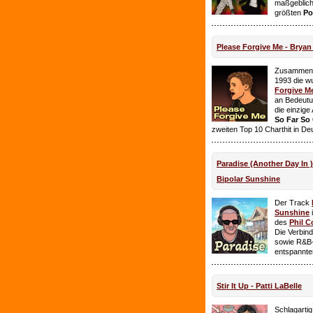
maßgeblich
größten
Po
Please Forgive Me - Brya
Zusammen 
1993 die w
Forgive M
an Bedeutun
die einzig
So Far So
zweiten Top 10 Charthit in De
Paradise (Another Day In 
Bipolar Sunshine
Der Track
Sunshine
i
des
Phil C
Die Verbin
sowie R&B-
entspannte
Stir It Up - Patti LaBelle
Schlagarti