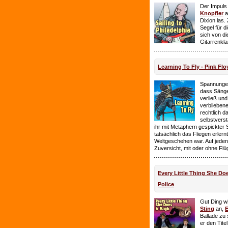
Der Impuls
Knopfler
a
Dixion las
Segel für 
sich von d
Gitarrenkl
Learning To Fly - Pink Flo
Spannungen
dass Sänge
verließ und 
verbliebene
rechtlich 
selbstverst
ihr mit Metaphern gespickter
tatsächlich das Fliegen erlern
Weltgeschehen war. Auf jeden
Zuversicht, mit oder ohne Flü
Every Little Thing She Doe
Police
Gut Ding wi
Sting
an,
E
Ballade zu 
er den Tite