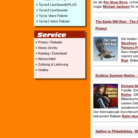
für die
Pet Shop Boys
, schr
» Tyros4 LiveSoundsPLUS
sogar
Michael Jackson
für e
» Tyros3 LiveSounds
» Tyros Voice Pakete
» Tyros2 Voice Pakete
The Eagle Will Rise - The
Project
Die beiden
» Preise / Rabatte
Woolfson
Parsons P
» News-Archiv
dazu einge
» Katalog / Download
stammt unt
» Wunschtitel
Rise
. Brill
» Zahlung & Lieferung
» Hotline
Endless Summer Nights - 
Richard M
Familie. E
Richie
. 19
Bilderbuchs
seinem Deb
wundersch
Der internationale Durchbruch 
bekannten Ballade
Right Her
Sailing to Philadelphia - 