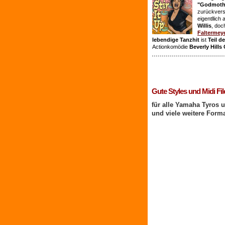
"Godmothe
zurückvers
eigentllich
Willis
, doc
Faltermey
lebendige Tanzhit
ist
Teil d
Actionkomödie
Beverly Hills
1 Benutzer online
Gute Styles und Midi Fil
für alle Yamaha Tyros 
und viele weitere Form