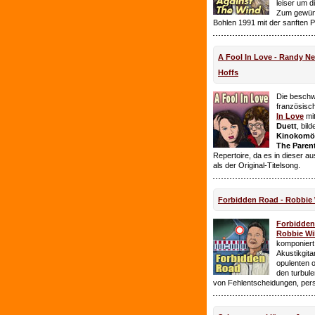
leiser um 
Zum gewüns
Bohlen 1991 mit der sanften 
A Fool In Love - Randy 
Hoffs
Die beschw
französisc
In Love
mi
Duett
, bil
Kinokomödi
The Paren
Repertoire, da es in dieser a
als der Original-Titelsong.
Forbidden Road - Robbie 
Forbidde
Robbie Wil
komponiert.
Akustikgita
opulenten 
den turbul
von Fehlentscheidungen, per