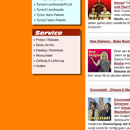
Amour
! D
» Tyros4 LiveSoundsPLUS
und Paul 
» Tyros3 LiveSounds
ihrer Cover
» Tyros Voice Pakete
man verbas
Hecht,
um E
» Tyros2 Voice Pakete
daher gehen jetzt sämtliche 
Grenzen".
» Preise / Rabatte
New Religion - Bebe Rexh
» News-Archiv
» Katalog / Download
Einer der i
Jahre ist
I
» Wunschtitel
Dance-For
» Zahlung & Lieferung
Rexha
ent
» Hotline
werden da
Melodie de
Der neue Hit ist absolut elekt
Grossstadt - Oimara & Ma
Grossstad
Giesinger
dem
Oima
Wackelkon
den Gegens
Sehnsucht n
modernen
Deutschpop mit b
sorgt somit für richtig gute La