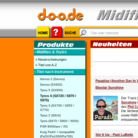
• Midifiles & Styles
» Neuerscheinungen
» Titel von A-Z
• Titel nach Instrument
Genos 2 (Genos)
Paradise (Another Day In 
Genos (SX920)
Bipolar Sunshine
Tyros 5 (SX900)
Tyros 4 (SX720 / S970 /
Der Track
S975)
Sunshine
i
Tyros 3 (SX700 / S950 /
des
Phil C
S770)
Die Verbin
sowie R&B-
Tyros 2 (S910)
entspannte
Tyros (S670 / S900 / 3000)
PSR 9000/pro / XG
Korg Pa4X + kompatible
Stir It Up - Patti LaBelle
(Pa5X/Pa1000/Pa700)