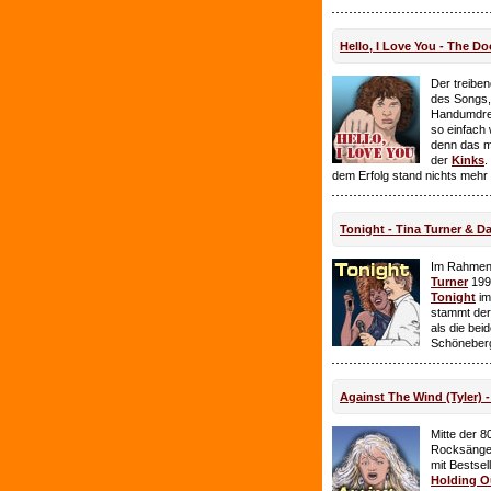
Hello, I Love You - The Do
Der treiben
des Songs,
Handumdre
so einfach 
denn das ma
der
Kinks
.
dem Erfolg stand nichts mehr
Tonight - Tina Turner & D
Im Rahmen
Turner
199
Tonight
im
stammt de
als die bei
Schöneberg
Against The Wind (Tyler) -
Mitte der 8
Rocksänge
mit Bestsel
Holding O