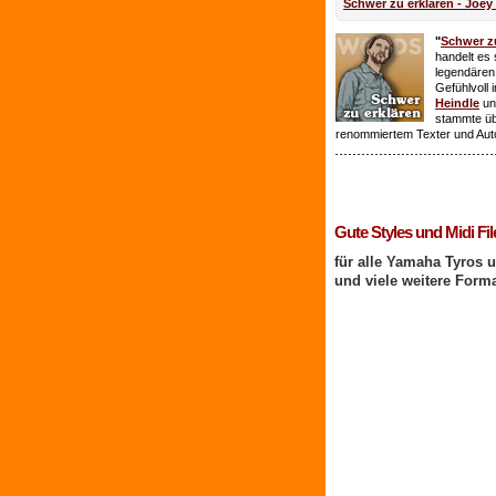
Schwer zu erklären - Joey
"
Schwer zu
handelt es 
legendären
Gefühlvoll 
Heindle
un
stammte ü
renommiertem Texter und Aut
1 Benutzer online
Gute Styles und Midi Fil
für alle Yamaha Tyros 
und viele weitere Form