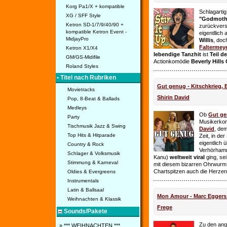
Korg Pa1/X + kompatible
Schlagarti
XG / SFF Style
"Godmothe
Ketron SD-1/7/9/40/90 +
zurückvers
kompatible Ketron Event -
eigentllich
MidjayPro
Willis
, doc
Faltermey
Ketron X1/X4
lebendige Tanzhit
ist
Teil d
GM/GS-Midifile
Actionkomödie
Beverly Hills
Roland Styles
• Titel nach Rubriken
Gut genug - Kitschkrieg,
Movietracks
Shirin David
Pop, 8-Beat & Ballads
Medleys
Ob
Gut g
Party
Musikerko
Tischmusik Jazz & Swing
David
, dem
Top Hits & Hitparade
Zeit, in de
eigentlich 
Country & Rock
Verhörhamm
Schlager & Volksmusik
Kanu)
weltweit viral
ging, sei
Stimmung & Karneval
mit diesem bizarren Ohrwurm 
Chartspitzen auch die Herze
Oldies & Evergreens
Instrumentals
Latin & Ballsaal
Mon Amour - Marc Eggers -
Weihnachten & Klassik
Frege
Sounds/Pakete
Zu den ange
» *** WEIHNACHTEN ***