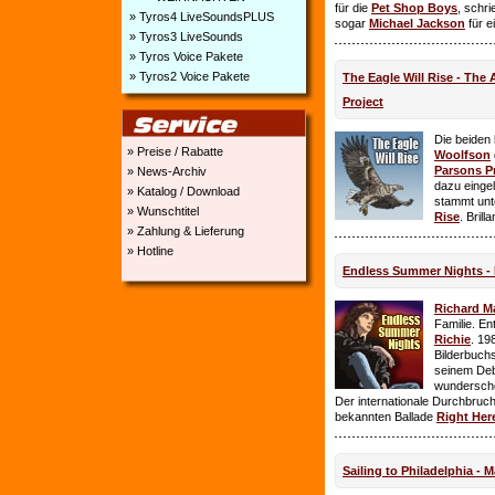
für die
Pet Shop Boys
, schr
» Tyros4 LiveSoundsPLUS
sogar
Michael Jackson
für e
» Tyros3 LiveSounds
» Tyros Voice Pakete
» Tyros2 Voice Pakete
The Eagle Will Rise - The
Project
Die beiden
» Preise / Rabatte
Woolfson
Parsons P
» News-Archiv
dazu einge
» Katalog / Download
stammt unt
» Wunschtitel
Rise
. Brill
» Zahlung & Lieferung
» Hotline
Endless Summer Nights - 
Richard M
Familie. E
Richie
. 19
Bilderbuchs
seinem Deb
wundersch
Der internationale Durchbruch 
bekannten Ballade
Right Her
Sailing to Philadelphia - 