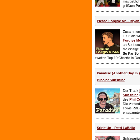
maßgeblich
größten
Po
Please Forgive Me - Brya
Zusammen 
1993 die w
Forgive M
an Bedeutun
die einzig
So Far So
zweiten Top 10 Charthit in De
Paradise (Another Day In 
Bipolar Sunshine
Der Track
Sunshine
i
des
Phil C
Die Verbin
sowie R&B-
entspannte
Stir It Up - Patti LaBelle
Schlagarti