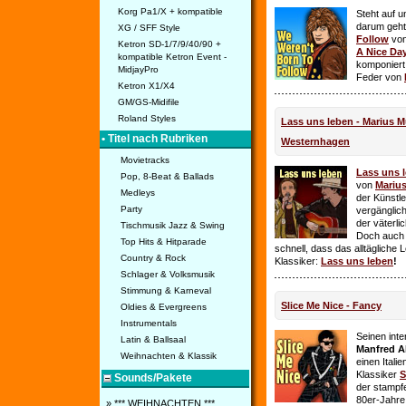
Korg Pa1/X + kompatible
Steht auf u
darum geht 
XG / SFF Style
Follow
vo
Ketron SD-1/7/9/40/90 +
A Nice Da
kompatible Ketron Event -
komponiert
MidjayPro
Feder von
Ketron X1/X4
GM/GS-Midifile
Roland Styles
Lass uns leben - Marius Mü
• Titel nach Rubriken
Westernhagen
Movietracks
Lass uns 
Pop, 8-Beat & Ballads
von
Mariu
Medleys
der Künstle
Party
vergänglich
der väterl
Tischmusik Jazz & Swing
Doch auch
Top Hits & Hitparade
schnell, dass das alltägliche 
Country & Rock
Klassiker:
Lass uns leben
!
Schlager & Volksmusik
Stimmung & Karneval
Slice Me Nice - Fancy
Oldies & Evergreens
Instrumentals
Seinen int
Latin & Ballsaal
Manfred A
Weihnachten & Klassik
einen Itali
Klassiker
S
Sounds/Pakete
der stampf
80er-Jahre 
» *** WEIHNACHTEN ***