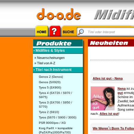
• Midifiles & Styles
» Neuerscheinungen
» Titel von A-Z
• Titel nach Instrument
Genos 2 (Genos)
Alles ist gut - Nena
Genos (SX920)
Tyros 5 (SX900)
Nena
ist z
gut
ermutig
Tyros 4 (SX720 / S970 /
Schöne im 
S975)
Zweifel; be
Tyros 3 (SX700 / S950 /
Aufmerksamk
S770)
Song seine
Tyros 2 (S910)
nach.
Alles ist gut
!
Tyros (S670 / S900 / 3000)
PSR 9000/pro / XG
Korg Pa4X + kompatible
We Weren´t Born To Follo
(Pa5X/Pa1000/Pa700)