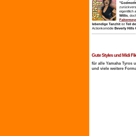
"Godmothe
zurückvers
eigentllich
Willis
, doc
Faltermey
lebendige Tanzhit
ist
Teil d
Actionkomödie
Beverly Hills
1 Benutzer online
Gute Styles und Midi Fil
für alle Yamaha Tyros 
und viele weitere Form