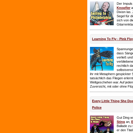
Der Impuls
Knopfler
a
Dixion las
Segel für 
sich von d
Gitarrenkl
Learning To Fly - Pink Flo
Spannungen
dass Sänge
verließ und 
verbliebene
rechtlich 
selbstverst
ihr mit Metaphern gespickter
tatsächlich das Fliegen erlern
Weltgeschehen war. Auf jeden
Zuversicht, mit oder ohne Flü
Every Little Thing She Doe
Police
Gut Ding wi
Sting
an,
E
Ballade zu 
er den Tite