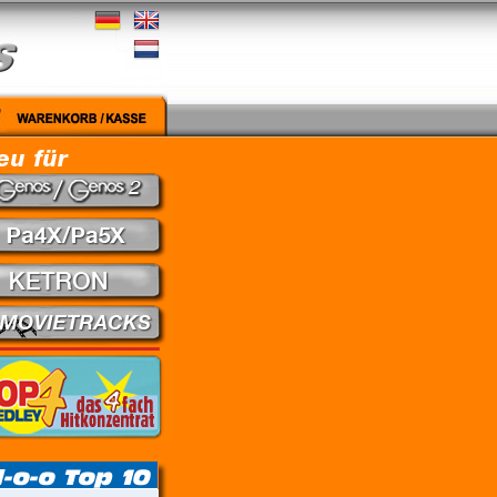
edley - Theuns Jordaan & Juanita du Plessis // Kein Gefühl - Marius Müller-Westerhagen // 