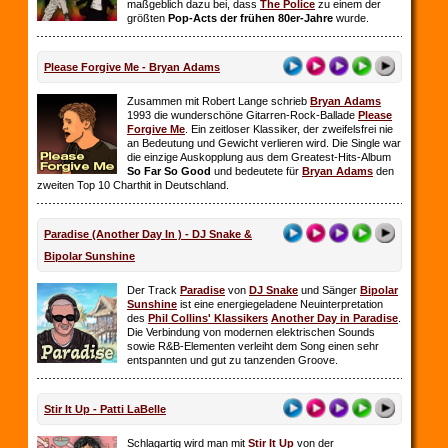
maßgeblich dazu bei, dass
The Police
zu einem der
größten
Pop-Acts der frühen 80er-Jahre
wurde.
Please Forgive Me - Bryan Adams
Zusammen mit Robert Lange schrieb
Bryan Adams
1993 die wunderschöne Gitarren-Rock-Ballade
Please
Forgive Me
. Ein zeitloser Klassiker, der zweifelsfrei nie
an Bedeutung und Gewicht verlieren wird. Die Single war
die einzige Auskopplung aus dem Greatest-Hits-Album
So Far So
Good
und bedeutete für
Bryan Adams
den
zweiten Top 10 Charthit in Deutschland.
Paradise (Another Day In ) - DJ Snake &
Bipolar Sunshine
Der Track
Paradise
von
DJ Snake
und Sänger
Bipolar
Sunshine
ist eine energiegeladene Neuinterpretation
des
Phil Collins' Klassikers
Another Day in Paradise
.
Die Verbindung von modernen elektrischen Sounds
sowie R&B-Elementen verleiht dem Song einen sehr
entspannten und gut zu tanzenden Groove.
Stir It Up - Patti LaBelle
Schlagartig wird man mit
Stir It Up
von der