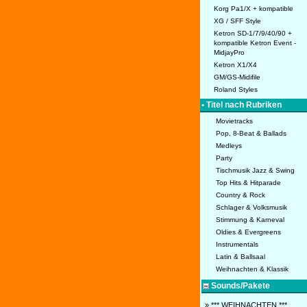
Korg Pa1/X + kompatible
XG / SFF Style
Ketron SD-1/7/9/40/90 +
kompatible Ketron Event -
MidjayPro
Ketron X1/X4
GM/GS-Midifile
Roland Styles
• Titel nach Rubriken
Movietracks
Pop, 8-Beat & Ballads
Medleys
Party
Tischmusik Jazz & Swing
Top Hits & Hitparade
Country & Rock
Schlager & Volksmusik
Stimmung & Karneval
Oldies & Evergreens
Instrumentals
Latin & Ballsaal
Weihnachten & Klassik
Sounds/Pakete
» *** WEIHNACHTEN ***