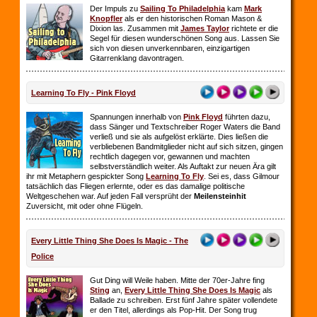
Der Impuls zu
Sailing To Philadelphia
kam
Mark
Knopfler
als er den historischen Roman Mason &
Dixion las. Zusammen mit
James Taylor
richtete er die
Segel für diesen wunderschönen Song aus. Lassen Sie
sich von diesen unverkennbaren, einzigartigen
Gitarrenklang davontragen.
Learning To Fly - Pink Floyd
Spannungen innerhalb von
Pink Floyd
führten dazu,
dass Sänger und Textschreiber Roger Waters die Band
verließ und sie als aufgelöst erklärte. Dies ließen die
verbliebenen Bandmitglieder nicht auf sich sitzen, gingen
rechtlich dagegen vor, gewannen und machten
selbstverständlich weiter. Als Auftakt zur neuen Ära gilt
ihr mit Metaphern gespickter Song
Learning To Fly
. Sei es, dass Gilmour
tatsächlich das Fliegen erlernte, oder es das damalige politische
Weltgeschehen war. Auf jeden Fall versprüht der
Meilensteinhit
Zuversicht, mit oder ohne Flügeln.
Every Little Thing She Does Is Magic - The
Police
Gut Ding will Weile haben. Mitte der 70er-Jahre fing
Sting
an,
Every Little Thing She Does Is Magic
als
Ballade zu schreiben. Erst fünf Jahre später vollendete
er den Titel, allerdings als Pop-Hit. Der Song trug