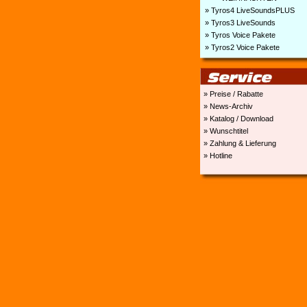
» Tyros4 LiveSoundsPLUS
» Tyros3 LiveSounds
» Tyros Voice Pakete
» Tyros2 Voice Pakete
» Preise / Rabatte
» News-Archiv
» Katalog / Download
» Wunschtitel
» Zahlung & Lieferung
» Hotline