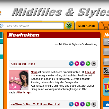
--- Midifiles & Styles in Vorbereitung: Country M
Alles ist gut - Nena
Nena
ist zurück! Mit ihrem brandaktuellen Hit
Alles ist
gut
ermutigt sie die Hörer, sich auf das Positive und
Schöne im Leben zu fokussieren: Zuversicht statt
Zweifel; bekanntlich folgt die Energie der
Aufmerksamkeit! Ganz leise und subtil entfaltet dieser
Song seine Wirkung und schwingt lange im Ohr
nach.
Alles ist gut
!
We Weren´t Born To Follow - Bon Jovi