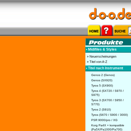
• Midifiles & Styles
» Neuerscheinungen
» Titel von A-Z
• Titel nach Instrument
Genos 2 (Genos)
Genos (SX920)
Tyros 5 (SX900)
Tyros 4 (SX720 / S970 /
S975)
Tyros 3 (SX700 / S950 /
S770)
Tyros 2 (S910)
Tyros (S670 / S900 / 3000)
PSR 9000/pro / XG
Korg Pa4X + kompatible
(Pa5X/Pa1000/Pa700)