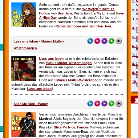
1. 
Steht auf und steht dafür ein, woran ihr glaubt! Genau
Mar
darum geht es in dem Kulthit
We Weren´t Born To
2. 
Follow
von
Bon Jovi
. Wie schon
It´s My Life
und
Have
Beb
A Nice Day
wurde der Song als eine Art Schlachtruf
3. 
komponiert. Natürlich stammen Text und Musik aus der
Joe
Feder von
Richie Sambora und Jon Bon Jovi
.
4. 
Die
5. 
Sha
Lass uns leben - Marius Müller-
6. 
Westernhagen
Rob
7. 
Lass uns leben
ist eine der erfolgreichsten Balladen
Tin
von
Marius Müller-Westernhagen
. Schon früh musste
8. 
der Künstler am eigenen Leib erleben, wie kostbar und
Kit
vergänglich das Leben ist. Stets richtete er sich nach
9. 
der väterlichen Maxime: Demut und Bescheidenheit.
DJ 
Doch auch
Marius Müller-Westernhagen
merkte recht
10.
schnell, dass das alltägliche Leben sein Tribut fordert, so schrieb er den
Oim
Klassiker:
Lass uns leben
!
Slice Me Nice - Fancy
Seinen internationalen Durchbruch feierte der Münchner
Manfred Alois Segieth
, der fälschlicherweise immer für
einen Italiener gehalten wurde, mit dem Euro-Disco-
Klassiker
Slice Me Nice
.
Fancys
Markenzeichen war
der stampfende Maschinen-Beat, der die Musik der
80er-Jahre unumstößlich geprägt hat. Auch arbeitete er