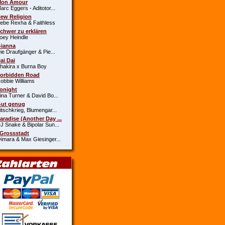
Mon Amour
c Eggers - Aditotor...
New Religion
e Rexha & Faithless
Schwer zu erklären
y Heindle
Gianna
 Draufgänger & Pie...
Dai Dai
kira x Burna Boy
Forbidden Road
bie Williams
Tonight
a Turner & David Bo...
Gut genug
schkrieg, Blumengar...
Paradise (Another Day ...
Snake & Bipolar Sun...
 Grossstadt
ara & Max Giesinger...