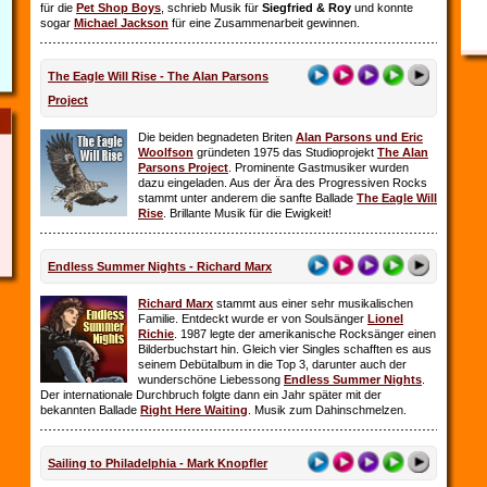
für die
Pet Shop Boys
, schrieb Musik für
Siegfried & Roy
und konnte
sogar
Michael Jackson
für eine Zusammenarbeit gewinnen.
The Eagle Will Rise - The Alan Parsons
Project
Die beiden begnadeten Briten
Alan Parsons und Eric
Woolfson
gründeten 1975 das Studioprojekt
The Alan
Parsons Project
. Prominente Gastmusiker wurden
dazu eingeladen. Aus der Ära des Progressiven Rocks
stammt unter anderem die sanfte Ballade
The Eagle Will
Rise
. Brillante Musik für die Ewigkeit!
Endless Summer Nights - Richard Marx
Richard Marx
stammt aus einer sehr musikalischen
Familie. Entdeckt wurde er von Soulsänger
Lionel
Richie
. 1987 legte der amerikanische Rocksänger einen
Bilderbuchstart hin. Gleich vier Singles schafften es aus
seinem Debütalbum in die Top 3, darunter auch der
wunderschöne Liebessong
Endless Summer Nights
.
Der internationale Durchbruch folgte dann ein Jahr später mit der
bekannten Ballade
Right Here Waiting
. Musik zum Dahinschmelzen.
Sailing to Philadelphia - Mark Knopfler