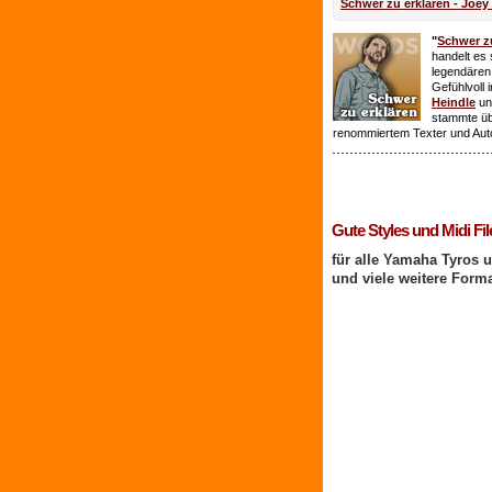
Schwer zu erklären - Joey
"
Schwer zu
handelt es 
legendären
Gefühlvoll 
Heindle
un
stammte ü
renommiertem Texter und Aut
1 Benutzer online
Gute Styles und Midi Fil
für alle Yamaha Tyros 
und viele weitere Form