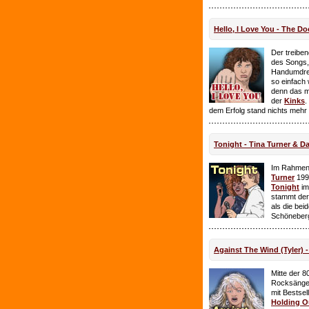
Hello, I Love You - The Do
Der treiben
des Songs,
Handumdre
so einfach 
denn das ma
der
Kinks
.
dem Erfolg stand nichts mehr
Tonight - Tina Turner & D
Im Rahmen
Turner
199
Tonight
im
stammt de
als die bei
Schöneberg
Against The Wind (Tyler) -
Mitte der 8
Rocksänge
mit Bestsel
Holding O