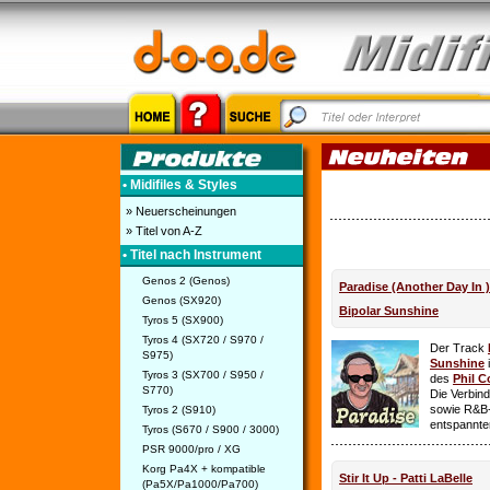
• Midifiles & Styles
» Neuerscheinungen
» Titel von A-Z
• Titel nach Instrument
Genos 2 (Genos)
Paradise (Another Day In 
Genos (SX920)
Bipolar Sunshine
Tyros 5 (SX900)
Tyros 4 (SX720 / S970 /
Der Track
S975)
Sunshine
i
Tyros 3 (SX700 / S950 /
des
Phil C
S770)
Die Verbin
sowie R&B-
Tyros 2 (S910)
entspannte
Tyros (S670 / S900 / 3000)
PSR 9000/pro / XG
Korg Pa4X + kompatible
Stir It Up - Patti LaBelle
(Pa5X/Pa1000/Pa700)