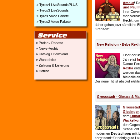
Amour
! D
» Tyros4 LiveSoundsPLUS
und Paul 
» Tyros3 LiveSounds
ihrer Cover
» Tyros Voice Pakete
man verbas
Hecht,
um E
» Tyros2 Voice Pakete
daher gehen jetzt sämtliche 
Grenzen".
» Preise / Rabatte
New Religion - Bebe Rexh
» News-Archiv
» Katalog / Download
Einer der i
Jahre ist
I
» Wunschtitel
Dance-For
» Zahlung & Lieferung
Rexha
ent
» Hotline
werden da
Melodie de
Der neue Hit ist absolut elekt
Grossstadt - Oimara & Ma
Grossstad
Giesinger
dem
Oima
Wackelkon
den Gegens
Sehnsucht n
modernen
Deutschpop mit b
sorgt somit für richtig gute La