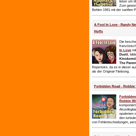
leiser um 
Zum gewüns
Bohlen 1991 mit der sanften 
A Fool In Love - Randy 
Hoffs
Die beschw
französisc
In Love
mi
Duett
, bil
Kinokomödi
The Paren
Repertoire, da es in dieser a
als der Original-Titelsong.
Forbidden Road - Robbie 
Forbidde
Robbie Wil
komponiert.
Akustikgita
opulenten 
den turbul
von Fehlentscheidungen, per