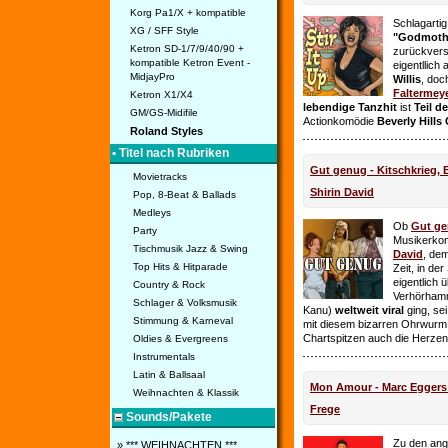
Korg Pa1/X + kompatible
Schlagarti
XG / SFF Style
"Godmothe
Ketron SD-1/7/9/40/90 +
zurückvers
kompatible Ketron Event -
eigentllich
MidjayPro
Willis
, doc
Faltermey
Ketron X1/X4
lebendige Tanzhit
ist
Teil d
GM/GS-Midifile
Actionkomödie
Beverly Hills
Roland Styles
• Titel nach Rubriken
Gut genug - Kitschkrieg,
Movietracks
Shirin David
Pop, 8-Beat & Ballads
Medleys
Ob
Gut g
Party
Musikerko
Tischmusik Jazz & Swing
David
, dem
Top Hits & Hitparade
Zeit, in de
eigentlich 
Country & Rock
Verhörhamm
Schlager & Volksmusik
Kanu)
weltweit viral
ging, sei
Stimmung & Karneval
mit diesem bizarren Ohrwurm 
Chartspitzen auch die Herze
Oldies & Evergreens
Instrumentals
Latin & Ballsaal
Mon Amour - Marc Eggers -
Weihnachten & Klassik
Frege
Sounds/Pakete
Zu den ange
» *** WEIHNACHTEN ***