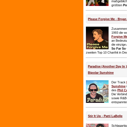
maßgeblich
größten
Po
Please Forgive Me - Brya
Zusammen 
1993 die w
Forgive M
an Bedeutun
die einzig
So Far So
zweiten Top 10 Charthit in De
Paradise (Another Day In 
Bipolar Sunshine
Der Track
Sunshine
i
des
Phil C
Die Verbin
sowie R&B-
entspannte
Stir It Up - Patti LaBelle
Schlagarti