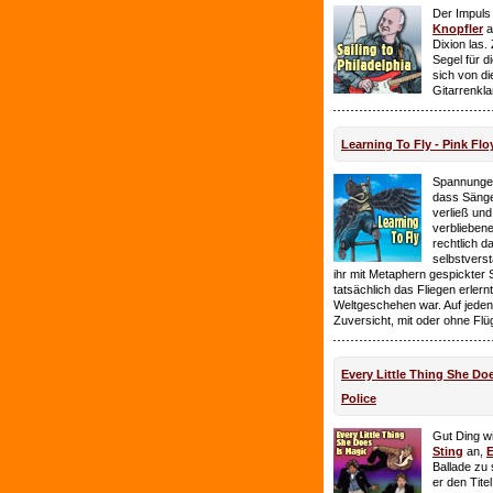
Der Impuls
Knopfler
a
Dixion las
Segel für 
sich von d
Gitarrenkl
Learning To Fly - Pink Flo
Spannungen
dass Sänge
verließ und 
verbliebene
rechtlich 
selbstverst
ihr mit Metaphern gespickter
tatsächlich das Fliegen erlern
Weltgeschehen war. Auf jeden
Zuversicht, mit oder ohne Flü
Every Little Thing She Doe
Police
Gut Ding wi
Sting
an,
E
Ballade zu 
er den Tite