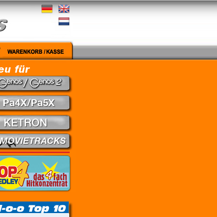
gut - Nena // Every Little Thing She Does Is Magic - The Police // Learning To Fly - Pink F