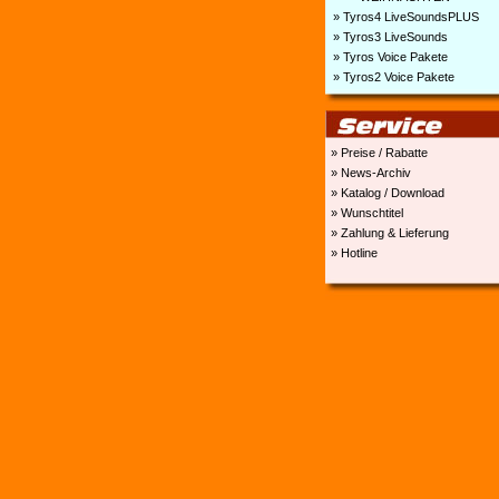
» Tyros4 LiveSoundsPLUS
» Tyros3 LiveSounds
» Tyros Voice Pakete
» Tyros2 Voice Pakete
» Preise / Rabatte
» News-Archiv
» Katalog / Download
» Wunschtitel
» Zahlung & Lieferung
» Hotline