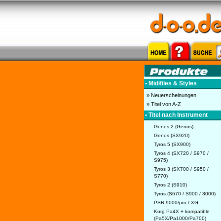
• Midifiles & Styles
» Neuerscheinungen
» Titel von A-Z
• Titel nach Instrument
Genos 2 (Genos)
Genos (SX920)
Tyros 5 (SX900)
Tyros 4 (SX720 / S970 /
S975)
Tyros 3 (SX700 / S950 /
S770)
Tyros 2 (S910)
Tyros (S670 / S900 / 3000)
PSR 9000/pro / XG
Korg Pa4X + kompatible
(Pa5X/Pa1000/Pa700)