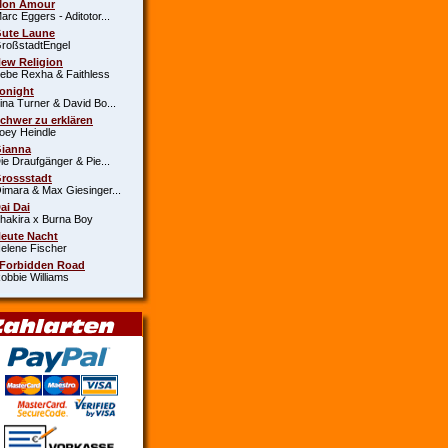
Mon Amour
c Eggers - Aditotor...
Gute Laune
oßstadtEngel
New Religion
e Rexha & Faithless
Tonight
a Turner & David Bo...
Schwer zu erklären
y Heindle
Gianna
 Draufgänger & Pie...
Grossstadt
ara & Max Giesinger...
Dai Dai
kira x Burna Boy
Heute Nacht
ene Fischer
 Forbidden Road
bie Williams