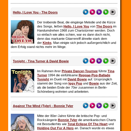
Hello, I Love You - The Doors
Der treibende Beat, die eingänge Melodie und die Kürze
des Songs, ließen
Hello, I Love You
von
The Doors
im
Handumdrehen 1968 zum Chartstürmer werden. Doch
so einfach wie alles schien, war es dann doch nicht,
denn das markante Gitarrenriff ähnelte stark dem
der
Kinks
. Man einigte sich jedoch außergerichtlich und
dem Erfolg stand nichts mehr im Wege.
Tonight - Tina Turner & David Bowie
Im Rahmen ihrer
Private Dancer-Tournee
führte
Tina
Turner
1994 die einfühlsame
Reggae-Pop-Ballade
Tonight
im Duett mit
David Bowie
auf. Ursprünglich
stammt der Song von
Iggy Pop
und
Bowie
aus der Zeit,
als die beiden Ende der 70er zusammen in Berlin-
Schöneberg wohnten und arbeiteten.
Against The Wind (Tyler) - Bonnie Tyler
Mitte der 80er-Jahre führte die britische Pop- und
Rocksängerin
Bonnie Tyler
die amerikanischen Charts
mit Bestsellerhits wie
Total Eclipse Of The Heart
und
Holding Out For A Hero
an. Danach wurde es etwas