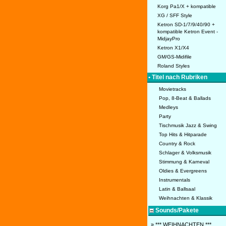
Korg Pa1/X + kompatible
XG / SFF Style
Ketron SD-1/7/9/40/90 +
kompatible Ketron Event -
MidjayPro
Ketron X1/X4
GM/GS-Midifile
Roland Styles
• Titel nach Rubriken
Movietracks
Pop, 8-Beat & Ballads
Medleys
Party
Tischmusik Jazz & Swing
Top Hits & Hitparade
Country & Rock
Schlager & Volksmusik
Stimmung & Karneval
Oldies & Evergreens
Instrumentals
Latin & Ballsaal
Weihnachten & Klassik
Sounds/Pakete
» *** WEIHNACHTEN ***