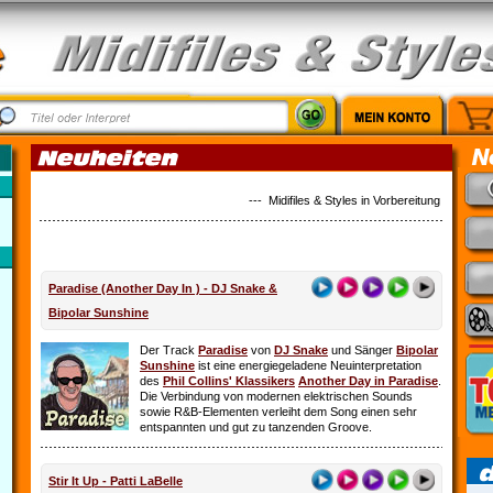
--- Midifiles & Styles in Vorbereitung: Alles ist 
Paradise (Another Day In ) - DJ Snake &
Bipolar Sunshine
Der Track
Paradise
von
DJ Snake
und Sänger
Bipolar
Sunshine
ist eine energiegeladene Neuinterpretation
des
Phil Collins' Klassikers
Another Day in Paradise
.
Die Verbindung von modernen elektrischen Sounds
sowie R&B-Elementen verleiht dem Song einen sehr
entspannten und gut zu tanzenden Groove.
Stir It Up - Patti LaBelle