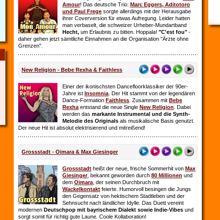
Amour
! Das deutsche Trio:
Marc Eggers, Aditotoro
und Paul Frege
sorgte allerdings mit der Herausgabe
ihrer Coverversion für etwas Aufregung. Leider hatten
man verbaselt, die schweizer Urheber-Mundartband
Hecht,
um Erlaubnis zu bitten. Hoppala!
"C'est fou"
-
daher gehen jetzt sämtliche Einnahmen an die Organisation "Ärzte ohne
Grenzen".
New Religion - Bebe Rexha & Faithless
Einer der ikonischsten Dancefloorklassiker der 90er-
Jahre ist
Insomnia
. Der Hit stammt von der legendären
Dance-Formation
Faithless
. Zusammen mit
Bebe
Rexha
entstand die neue Single
New Religion
. Dabei
werden das
markante Instrumental und die Synth-
Melodie des Originals
als musikalische Basis genutzt.
Der neue Hit ist absolut elektrisierend und mitreißend!
Grossstadt - Oimara & Max Giesinger
Grossstadt
heißt der neue, frische Sommerhit von
Max
Giesinger
, bekannt geworden durch
80 Millionen
und
dem
Oimara
, der seinen Durchbruch
mit
Wackelkontakt
feierte. Humorvoll besingen die Jungs
den Gegensatz von hektischem Stadtleben und der
Sehnsucht nach ländlicher Idylle. Das Duett vereint
modernen
Deutschpop mit bayrischem Dialekt sowie Indie-Vibes
und
sorgt somit für richtig gute Laune. Coole Kollaboration!