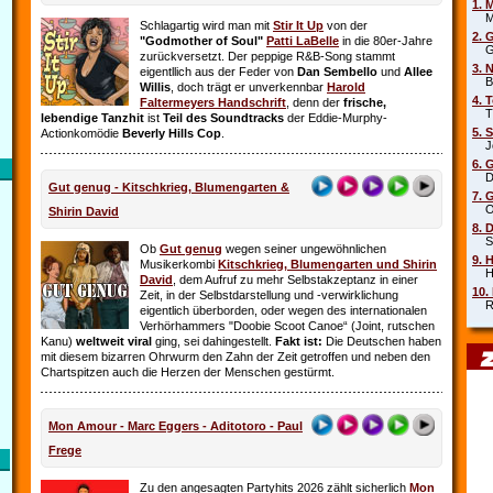
1. 
Mar
Schlagartig wird man mit
Stir It Up
von der
2. 
"Godmother of Soul"
Patti LaBelle
in die 80er-Jahre
Gr
zurückversetzt. Der peppige R&B-Song stammt
3. 
eigentllich aus der Feder von
Dan Sembello
und
Allee
Beb
Willis
, doch trägt er unverkennbar
Harold
4. 
Faltermeyers Handschrift
, denn der
frische,
Tin
lebendige Tanzhit
ist
Teil des Soundtracks
der Eddie-Murphy-
5. 
Actionkomödie
Beverly Hills Cop
.
Joe
6. 
Die
Gut genug - Kitschkrieg, Blumengarten &
7. 
Oim
Shirin David
8. 
Sha
Ob
Gut genug
wegen seiner ungewöhnlichen
9. 
Musikerkombi
Kitschkrieg, Blumengarten und Shirin
Hel
David
, dem Aufruf zu mehr Selbstakzeptanz in einer
10.
Zeit, in der Selbstdarstellung und ‑verwirklichung
Rob
eigentlich überborden, oder wegen des internationalen
Verhörhammers "Doobie Scoot Canoe“ (Joint, rutschen
Kanu)
weltweit viral
ging, sei dahingestellt.
Fakt ist:
Die Deutschen haben
mit diesem bizarren Ohrwurm den Zahn der Zeit getroffen und neben den
Chartspitzen auch die Herzen der Menschen gestürmt.
Mon Amour - Marc Eggers - Aditotoro - Paul
Frege
Zu den angesagten Partyhits 2026 zählt sicherlich
Mon