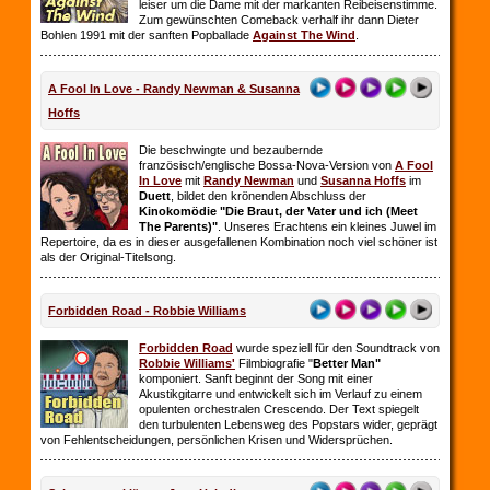
leiser um die Dame mit der markanten Reibeisenstimme.
Zum gewünschten Comeback verhalf ihr dann Dieter
Bohlen 1991 mit der sanften Popballade
Against The Wind
.
A Fool In Love - Randy Newman & Susanna
Hoffs
Die beschwingte und bezaubernde
französisch/englische Bossa-Nova-Version von
A Fool
In Love
mit
Randy Newman
und
Susanna Hoffs
im
Duett
, bildet den krönenden Abschluss der
Kinokomödie "Die Braut, der Vater und ich (Meet
The Parents)"
. Unseres Erachtens ein kleines Juwel im
Repertoire, da es in dieser ausgefallenen Kombination noch viel schöner ist
als der Original-Titelsong.
Forbidden Road - Robbie Williams
Forbidden Road
wurde speziell für den Soundtrack von
Robbie Williams'
Filmbiografie "
Better Man"
komponiert. Sanft beginnt der Song mit einer
Akustikgitarre und entwickelt sich im Verlauf zu einem
opulenten orchestralen Crescendo. Der Text spiegelt
den turbulenten Lebensweg des Popstars wider, geprägt
von Fehlentscheidungen, persönlichen Krisen und Widersprüchen.