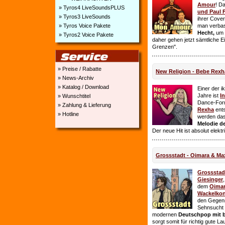
Amour
! D
» Tyros4 LiveSoundsPLUS
und Paul 
» Tyros3 LiveSounds
ihrer Cover
» Tyros Voice Pakete
man verbas
Hecht,
um E
» Tyros2 Voice Pakete
daher gehen jetzt sämtliche 
Grenzen".
» Preise / Rabatte
New Religion - Bebe Rexh
» News-Archiv
» Katalog / Download
Einer der i
Jahre ist
I
» Wunschtitel
Dance-For
» Zahlung & Lieferung
Rexha
ent
» Hotline
werden da
Melodie de
Der neue Hit ist absolut elekt
Grossstadt - Oimara & Ma
Grossstad
Giesinger
dem
Oima
Wackelkon
den Gegens
Sehnsucht n
modernen
Deutschpop mit b
sorgt somit für richtig gute La