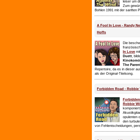
leiser um 
Zum gewüns
Bohlen 1991 mit der sanften 
A Fool In Love - Randy 
Hoffs
Die beschw
französisc
In Love
mi
Duett
, bil
Kinokomödi
The Paren
Repertoire, da es in dieser a
als der Original-Titelsong.
Forbidden Road - Robbie 
Forbidde
Robbie Wil
komponiert.
Akustikgita
opulenten 
den turbul
von Fehlentscheidungen, per