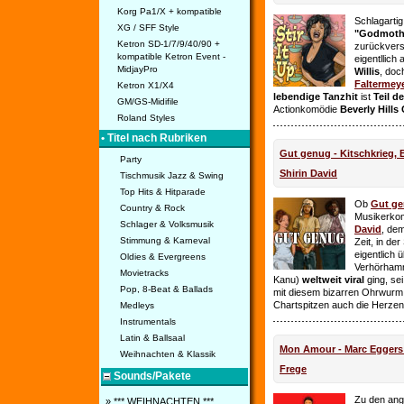
Korg Pa1/X + kompatible
Schlagarti
XG / SFF Style
"Godmothe
Ketron SD-1/7/9/40/90 +
zurückvers
kompatible Ketron Event -
eigentllich
MidjayPro
Willis
, doc
Faltermey
Ketron X1/X4
lebendige Tanzhit
ist
Teil d
GM/GS-Midifile
Actionkomödie
Beverly Hills
Roland Styles
• Titel nach Rubriken
Gut genug - Kitschkrieg,
Party
Shirin David
Tischmusik Jazz & Swing
Top Hits & Hitparade
Ob
Gut g
Country & Rock
Musikerko
Schlager & Volksmusik
David
, dem
Stimmung & Karneval
Zeit, in de
eigentlich 
Oldies & Evergreens
Verhörhamm
Movietracks
Kanu)
weltweit viral
ging, sei
Pop, 8-Beat & Ballads
mit diesem bizarren Ohrwurm 
Chartspitzen auch die Herze
Medleys
Instrumentals
Latin & Ballsaal
Mon Amour - Marc Eggers -
Weihnachten & Klassik
Frege
Sounds/Pakete
Zu den ange
» *** WEIHNACHTEN ***