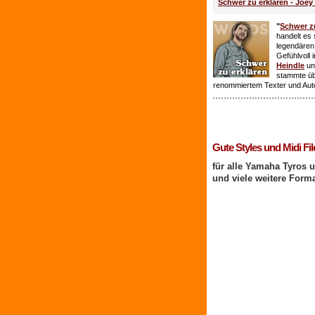
Schwer zu erklären - Joey
"
Schwer zu
handelt es 
legendären
Gefühlvoll 
Heindle
un
stammte ü
renommiertem Texter und Aut
1 Benutzer online
Gute Styles und Midi Fil
für alle Yamaha Tyros 
und viele weitere Form