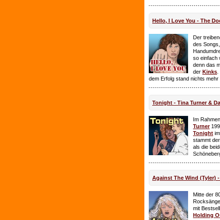
Hello, I Love You - The Do
Der treiben
des Songs,
Handumdre
so einfach 
denn das ma
der
Kinks
.
dem Erfolg stand nichts mehr
Tonight - Tina Turner & D
Im Rahmen
Turner
199
Tonight
im
stammt de
als die bei
Schöneberg
Against The Wind (Tyler) -
Mitte der 8
Rocksänge
mit Bestsel
Holding O