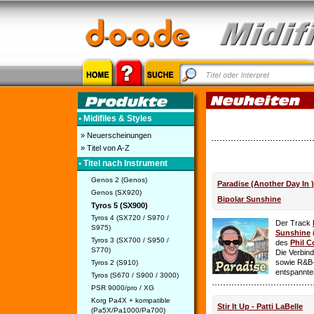
• Midifiles & Styles
» Neuerscheinungen
» Titel von A-Z
• Titel nach Instrument
Genos 2 (Genos)
Paradise (Another Day In 
Genos (SX920)
Bipolar Sunshine
Tyros 5 (SX900)
Tyros 4 (SX720 / S970 /
Der Track
S975)
Sunshine
i
Tyros 3 (SX700 / S950 /
des
Phil C
S770)
Die Verbin
sowie R&B-
Tyros 2 (S910)
entspannte
Tyros (S670 / S900 / 3000)
PSR 9000/pro / XG
Korg Pa4X + kompatible
Stir It Up - Patti LaBelle
(Pa5X/Pa1000/Pa700)