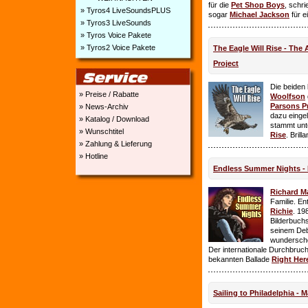
für die
Pet Shop Boys
, schr
» Tyros4 LiveSoundsPLUS
sogar
Michael Jackson
für e
» Tyros3 LiveSounds
» Tyros Voice Pakete
» Tyros2 Voice Pakete
The Eagle Will Rise - The
Project
Die beiden
» Preise / Rabatte
Woolfson
Parsons P
» News-Archiv
dazu einge
» Katalog / Download
stammt unt
» Wunschtitel
Rise
. Brill
» Zahlung & Lieferung
» Hotline
Endless Summer Nights - 
Richard M
Familie. E
Richie
. 19
Bilderbuchs
seinem Deb
wundersch
Der internationale Durchbruch 
bekannten Ballade
Right Her
Sailing to Philadelphia - 