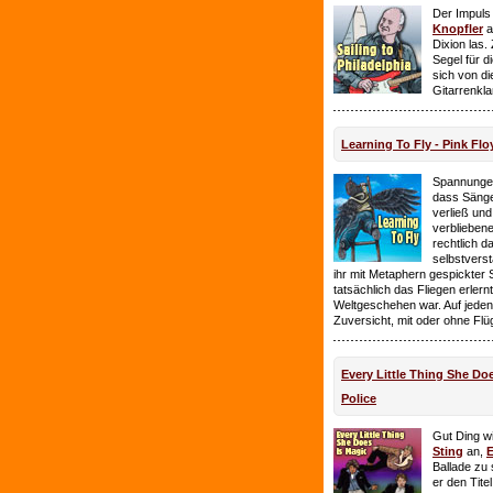
Der Impuls
Knopfler
a
Dixion las
Segel für 
sich von d
Gitarrenkl
Learning To Fly - Pink Flo
Spannungen
dass Sänge
verließ und 
verbliebene
rechtlich 
selbstverst
ihr mit Metaphern gespickter
tatsächlich das Fliegen erlern
Weltgeschehen war. Auf jeden
Zuversicht, mit oder ohne Flü
Every Little Thing She Doe
Police
Gut Ding wi
Sting
an,
E
Ballade zu 
er den Tite