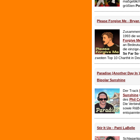
maßgeblich
größten
Po
Please Forgive Me - Brya
Zusammen 
1993 die w
Forgive M
an Bedeutun
die einzig
So Far So
zweiten Top 10 Charthit in De
Paradise (Another Day In 
Bipolar Sunshine
Der Track
Sunshine
i
des
Phil C
Die Verbin
sowie R&B-
entspannte
Stir It Up - Patti LaBelle
Schlagarti