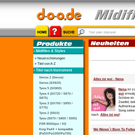
• Midifiles & Styles
» Neuerscheinungen
» Titel von A-Z
• Titel nach Instrument
Genos 2 (Genos)
Alles ist gut - Nena
Genos (SX920)
Tyros 5 (SX900)
Nena
ist z
gut
ermutig
Tyros 4 (SX720 / S970 /
Schöne im 
S975)
Zweifel; be
Tyros 3 (SX700 / S950 /
Aufmerksamk
S770)
Song seine
Tyros 2 (S910)
nach.
Alles ist gut
!
Tyros (S670 / S900 / 3000)
PSR 9000/pro / XG
Korg Pa4X + kompatible
We Weren´t Born To Follo
(Pa5X/Pa1000/Pa700)