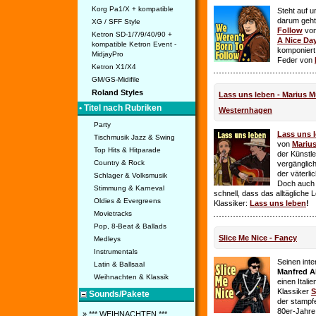
Korg Pa1/X + kompatible
Steht auf u
darum geht 
XG / SFF Style
Follow
vo
Ketron SD-1/7/9/40/90 +
A Nice Da
kompatible Ketron Event -
komponiert
MidjayPro
Feder von
Ketron X1/X4
GM/GS-Midifile
Roland Styles
Lass uns leben - Marius Mü
• Titel nach Rubriken
Westernhagen
Party
Lass uns 
Tischmusik Jazz & Swing
von
Mariu
Top Hits & Hitparade
der Künstle
Country & Rock
vergänglich
der väterl
Schlager & Volksmusik
Doch auch
Stimmung & Karneval
schnell, dass das alltägliche 
Oldies & Evergreens
Klassiker:
Lass uns leben
!
Movietracks
Pop, 8-Beat & Ballads
Slice Me Nice - Fancy
Medleys
Instrumentals
Seinen int
Latin & Ballsaal
Manfred A
Weihnachten & Klassik
einen Itali
Klassiker
S
Sounds/Pakete
der stampf
80er-Jahre 
» *** WEIHNACHTEN ***