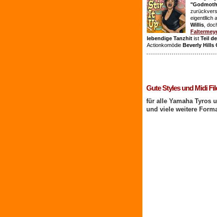
"Godmothe
zurückvers
eigentllich
Willis
, doc
Faltermey
lebendige Tanzhit
ist
Teil d
Actionkomödie
Beverly Hills
1 Benutzer online
Gute Styles und Midi Fil
für alle Yamaha Tyros 
und viele weitere Form