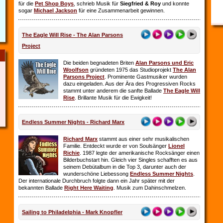
für die
Pet Shop Boys
, schrieb Musik für
Siegfried & Roy
und konnte
sogar
Michael Jackson
für eine Zusammenarbeit gewinnen.
The Eagle Will Rise - The Alan Parsons
Project
Die beiden begnadeten Briten
Alan Parsons und Eric
Woolfson
gründeten 1975 das Studioprojekt
The Alan
Parsons Project
. Prominente Gastmusiker wurden
dazu eingeladen. Aus der Ära des Progressiven Rocks
stammt unter anderem die sanfte Ballade
The Eagle Will
Rise
. Brillante Musik für die Ewigkeit!
Endless Summer Nights - Richard Marx
Richard Marx
stammt aus einer sehr musikalischen
Familie. Entdeckt wurde er von Soulsänger
Lionel
Richie
. 1987 legte der amerikanische Rocksänger einen
Bilderbuchstart hin. Gleich vier Singles schafften es aus
seinem Debütalbum in die Top 3, darunter auch der
wunderschöne Liebessong
Endless Summer Nights
.
Der internationale Durchbruch folgte dann ein Jahr später mit der
bekannten Ballade
Right Here Waiting
. Musik zum Dahinschmelzen.
Sailing to Philadelphia - Mark Knopfler