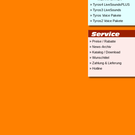
» Tyros4 LiveSoundsPLUS
» Tyros3 LiveSounds
» Tyros Voice Pakete
» Tyros2 Voice Pakete
» Preise / Rabatte
» News-Archiv
» Katalog / Download
» Wunschtitel
» Zahlung & Lieferung
» Hotline