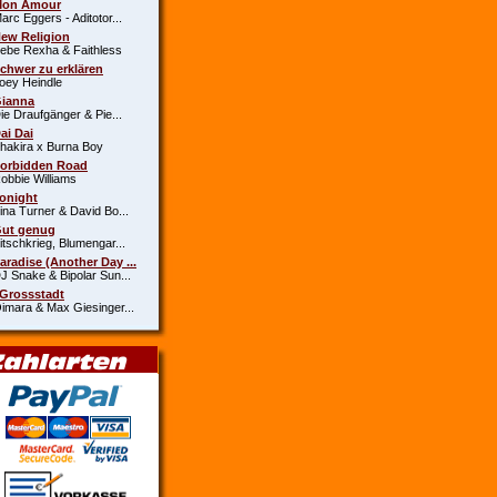
Mon Amour
c Eggers - Aditotor...
New Religion
e Rexha & Faithless
Schwer zu erklären
y Heindle
Gianna
 Draufgänger & Pie...
Dai Dai
kira x Burna Boy
Forbidden Road
bie Williams
Tonight
a Turner & David Bo...
Gut genug
schkrieg, Blumengar...
Paradise (Another Day ...
Snake & Bipolar Sun...
 Grossstadt
ara & Max Giesinger...