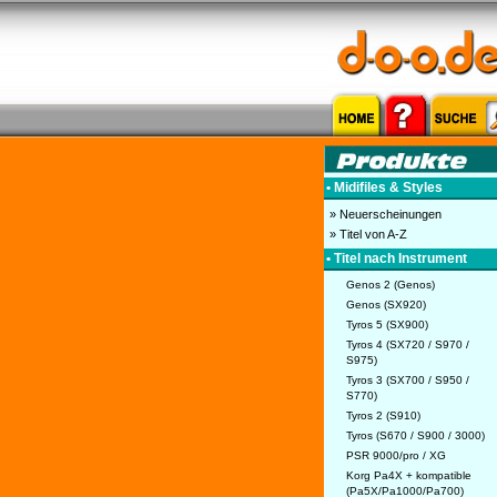
• Midifiles & Styles
» Neuerscheinungen
» Titel von A-Z
• Titel nach Instrument
Genos 2 (Genos)
Genos (SX920)
Tyros 5 (SX900)
Tyros 4 (SX720 / S970 /
S975)
Tyros 3 (SX700 / S950 /
S770)
Tyros 2 (S910)
Tyros (S670 / S900 / 3000)
PSR 9000/pro / XG
Korg Pa4X + kompatible
(Pa5X/Pa1000/Pa700)