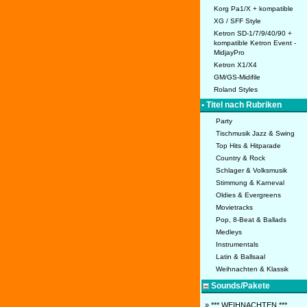
Korg Pa1/X + kompatible
XG / SFF Style
Ketron SD-1/7/9/40/90 +
kompatible Ketron Event -
MidjayPro
Ketron X1/X4
GM/GS-Midifile
Roland Styles
• Titel nach Rubriken
Party
Tischmusik Jazz & Swing
Top Hits & Hitparade
Country & Rock
Schlager & Volksmusik
Stimmung & Karneval
Oldies & Evergreens
Movietracks
Pop, 8-Beat & Ballads
Medleys
Instrumentals
Latin & Ballsaal
Weihnachten & Klassik
Sounds/Pakete
» *** WEIHNACHTEN ***