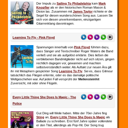
Der Impuls zu
Sailing To Philadelphia
kam
Mark
Knopfler
als er den historischen Roman Mason &
Dixion las. Zusammen mit
James Taylor
richtete er die
Segel für diesen wunderschönen Song aus. Lassen Sie
sich von diesen unverkennbaren, einzigartigen
Gitarrenklang davontragen.
Learning To Fly - Pink Floyd
Spannungen innerhalb von
Pink Floyd
führten dazu,
dass Sänger und Textschreiber Roger Waters die Band
verließ und sie als aufgelöst erklärte. Dies ließen die
verbliebenen Bandmitglieder nicht auf sich sitzen, gingen
rechtlich dagegen vor, gewannen und machten
selbstverständlich weiter. Als Auftakt zur neuen Ära gilt
ihr mit Metaphern gespickter Song
Learning To Fly
. Sei es, dass Gilmour
tatsächlich das Fliegen erlernte, oder es das damalige politische
Weltgeschehen war. Auf jeden Fall versprüht der
Meilensteinhit
Zuversicht, mit oder ohne Flügeln.
Every Little Thing She Does Is Magic - The
Police
Gut Ding will Weile haben. Mitte der 70er-Jahre fing
Sting
an,
Every Little Thing She Does Is Magic
als
Ballade zu schreiben. Erst fünf Jahre später vollendete
er den Titel, allerdings als Pop-Hit. Der Song trug