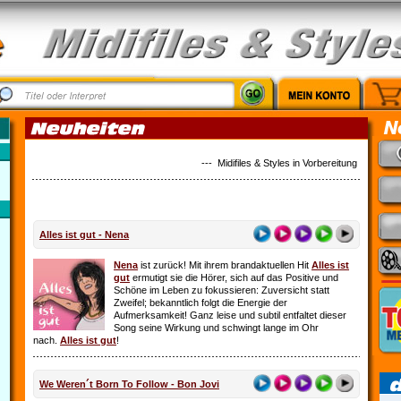
--- Midifiles & Styles in Vorbereitung: Country M
Alles ist gut - Nena
Nena
ist zurück! Mit ihrem brandaktuellen Hit
Alles ist
gut
ermutigt sie die Hörer, sich auf das Positive und
Schöne im Leben zu fokussieren: Zuversicht statt
Zweifel; bekanntlich folgt die Energie der
Aufmerksamkeit! Ganz leise und subtil entfaltet dieser
Song seine Wirkung und schwingt lange im Ohr
nach.
Alles ist gut
!
We Weren´t Born To Follow - Bon Jovi