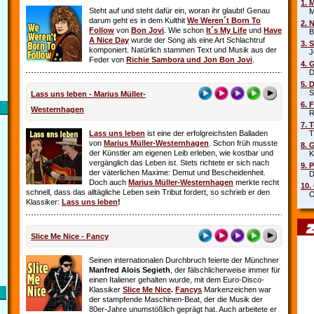
1. 
Steht auf und steht dafür ein, woran ihr glaubt! Genau
Mar
darum geht es in dem Kulthit
We Weren´t Born To
2. 
Follow
von
Bon Jovi
. Wie schon
It´s My Life
und
Have
Beb
A Nice Day
wurde der Song als eine Art Schlachtruf
3. 
komponiert. Natürlich stammen Text und Musik aus der
Joe
Feder von
Richie Sambora und Jon Bon Jovi
.
4. 
Die
5. 
Sha
Lass uns leben - Marius Müller-
6. 
Westernhagen
Rob
7. 
Lass uns leben
ist eine der erfolgreichsten Balladen
Tin
von
Marius Müller-Westernhagen
. Schon früh musste
8. 
der Künstler am eigenen Leib erleben, wie kostbar und
Kit
vergänglich das Leben ist. Stets richtete er sich nach
9. 
der väterlichen Maxime: Demut und Bescheidenheit.
DJ 
Doch auch
Marius Müller-Westernhagen
merkte recht
10.
schnell, dass das alltägliche Leben sein Tribut fordert, so schrieb er den
Oim
Klassiker:
Lass uns leben
!
Slice Me Nice - Fancy
Seinen internationalen Durchbruch feierte der Münchner
Manfred Alois Segieth
, der fälschlicherweise immer für
einen Italiener gehalten wurde, mit dem Euro-Disco-
Klassiker
Slice Me Nice
.
Fancys
Markenzeichen war
der stampfende Maschinen-Beat, der die Musik der
80er-Jahre unumstößlich geprägt hat. Auch arbeitete er