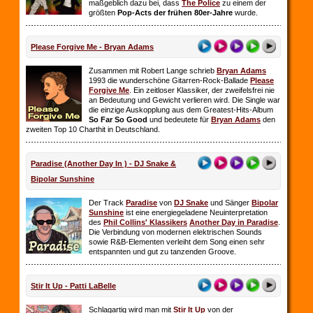
maßgeblich dazu bei, dass
The Police
zu einem der
größten
Pop-Acts der frühen 80er-Jahre
wurde.
Please Forgive Me - Bryan Adams
Zusammen mit Robert Lange schrieb
Bryan Adams
1993 die wunderschöne Gitarren-Rock-Ballade
Please
Forgive Me
. Ein zeitloser Klassiker, der zweifelsfrei nie
an Bedeutung und Gewicht verlieren wird. Die Single war
die einzige Auskopplung aus dem Greatest-Hits-Album
So Far So
Good
und bedeutete für
Bryan Adams
den
zweiten Top 10 Charthit in Deutschland.
Paradise (Another Day In ) - DJ Snake &
Bipolar Sunshine
Der Track
Paradise
von
DJ Snake
und Sänger
Bipolar
Sunshine
ist eine energiegeladene Neuinterpretation
des
Phil Collins' Klassikers
Another Day in Paradise
.
Die Verbindung von modernen elektrischen Sounds
sowie R&B-Elementen verleiht dem Song einen sehr
entspannten und gut zu tanzenden Groove.
Stir It Up - Patti LaBelle
Schlagartig wird man mit
Stir It Up
von der