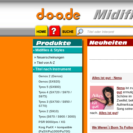
• Midifiles & Styles
» Neuerscheinungen
» Titel von A-Z
• Titel nach Instrument
Genos 2 (Genos)
Alles ist gut - Nena
Genos (SX920)
Tyros 5 (SX900)
Nena
ist z
gut
ermutig
Tyros 4 (SX720 / S970 /
Schöne im 
S975)
Zweifel; be
Tyros 3 (SX700 / S950 /
Aufmerksamk
S770)
Song seine
Tyros 2 (S910)
nach.
Alles ist gut
!
Tyros (S670 / S900 / 3000)
PSR 9000/pro / XG
Korg Pa4X + kompatible
We Weren´t Born To Follo
(Pa5X/Pa1000/Pa700)