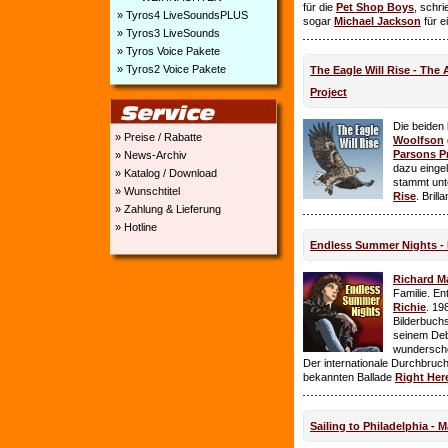
für die
Pet Shop Boys
, schr
» Tyros4 LiveSoundsPLUS
sogar
Michael Jackson
für e
» Tyros3 LiveSounds
» Tyros Voice Pakete
» Tyros2 Voice Pakete
The Eagle Will Rise - The
Project
Die beiden
» Preise / Rabatte
Woolfson
Parsons P
» News-Archiv
dazu einge
» Katalog / Download
stammt unt
» Wunschtitel
Rise
. Brill
» Zahlung & Lieferung
» Hotline
Endless Summer Nights - 
Richard M
Familie. E
Richie
. 19
Bilderbuchs
seinem Deb
wundersch
Der internationale Durchbruch 
bekannten Ballade
Right Her
Sailing to Philadelphia - 