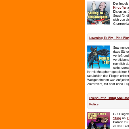
Der Impuls
Knopfler
a
Dixion las
Segel für 
sich von d
Gitarrenkl
Learning To Fly - Pink Flo
Spannungen
dass Sänge
verließ und 
verbliebene
rechtlich 
selbstverst
ihr mit Metaphern gespickter
tatsächlich das Fliegen erlern
Weltgeschehen war. Auf jeden
Zuversicht, mit oder ohne Flü
Every Little Thing She Doe
Police
Gut Ding wi
Sting
an,
E
Ballade zu 
er den Tite