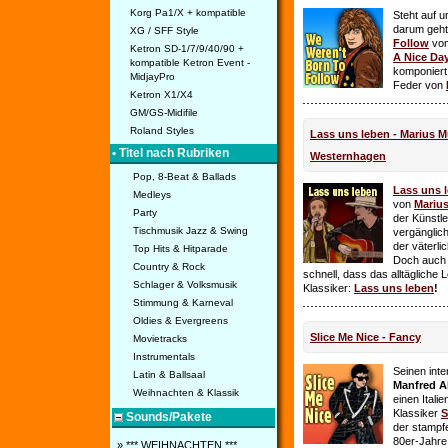
Korg Pa1/X + kompatible
Steht auf u
darum geht 
XG / SFF Style
Follow
vo
Ketron SD-1/7/9/40/90 +
A Nice Da
kompatible Ketron Event -
komponiert
MidjayPro
Feder von
Ketron X1/X4
GM/GS-Midifile
Roland Styles
Lass uns leben - Marius Mü
• Titel nach Rubriken
Westernhagen
Pop, 8-Beat & Ballads
Lass uns 
Medleys
von
Mariu
Party
der Künstle
Tischmusik Jazz & Swing
vergänglich
der väterl
Top Hits & Hitparade
Doch auch
Country & Rock
schnell, dass das alltägliche 
Schlager & Volksmusik
Klassiker:
Lass uns leben
!
Stimmung & Karneval
Oldies & Evergreens
Slice Me Nice - Fancy
Movietracks
Instrumentals
Seinen int
Latin & Ballsaal
Manfred A
Weihnachten & Klassik
einen Itali
Klassiker
S
Sounds/Pakete
der stampf
80er-Jahre 
» *** WEIHNACHTEN ***