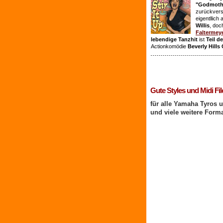
"Godmothe
zurückvers
eigentllich
Willis
, doc
Faltermey
lebendige Tanzhit
ist
Teil d
Actionkomödie
Beverly Hills
1 Benutzer online
Gute Styles und Midi Fil
für alle Yamaha Tyros 
und viele weitere Form