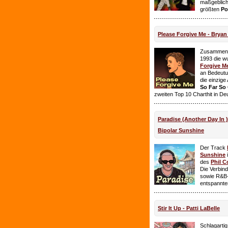
maßgeblich
größten
Po
Please Forgive Me - Brya
Zusammen 
1993 die w
Forgive M
an Bedeutun
die einzig
So Far So
zweiten Top 10 Charthit in De
Paradise (Another Day In 
Bipolar Sunshine
Der Track
Sunshine
i
des
Phil C
Die Verbin
sowie R&B-
entspannte
Stir It Up - Patti LaBelle
Schlagarti