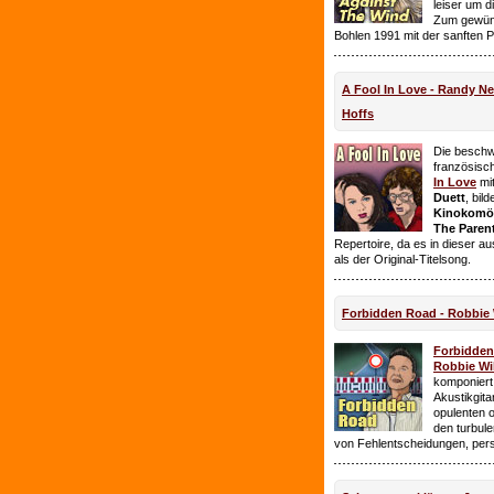
leiser um 
Zum gewüns
Bohlen 1991 mit der sanften 
A Fool In Love - Randy 
Hoffs
Die beschw
französisc
In Love
mi
Duett
, bil
Kinokomödi
The Paren
Repertoire, da es in dieser a
als der Original-Titelsong.
Forbidden Road - Robbie 
Forbidde
Robbie Wil
komponiert.
Akustikgita
opulenten 
den turbul
von Fehlentscheidungen, per