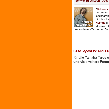
Schwer zu erklären - Joey
"
Schwer zu
handelt es 
legendären
Gefühlvoll 
Heindle
un
stammte ü
renommiertem Texter und Aut
1 Benutzer online
Gute Styles und Midi Fil
für alle Yamaha Tyros 
und viele weitere Form