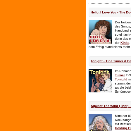
Hello, I Love You - The Do
Der treiben
des Songs,
Handumdre
so einfach 
denn das ma
der
Kinks
.
dem Erfolg stand nichts mehr
Tonight - Tina Turner & D
Im Rahmen
Turner
199
Tonight
im
stammt de
als die bei
Schöneberg
Against The Wind (Tyler) -
Mitte der 8
Rocksänge
mit Bestsel
Holding O