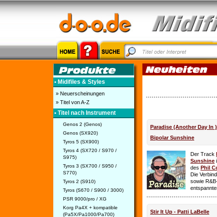
• Midifiles & Styles
» Neuerscheinungen
» Titel von A-Z
• Titel nach Instrument
Genos 2 (Genos)
Paradise (Another Day In 
Genos (SX920)
Bipolar Sunshine
Tyros 5 (SX900)
Tyros 4 (SX720 / S970 /
Der Track
S975)
Sunshine
i
Tyros 3 (SX700 / S950 /
des
Phil C
S770)
Die Verbin
sowie R&B-
Tyros 2 (S910)
entspannte
Tyros (S670 / S900 / 3000)
PSR 9000/pro / XG
Korg Pa4X + kompatible
Stir It Up - Patti LaBelle
(Pa5X/Pa1000/Pa700)