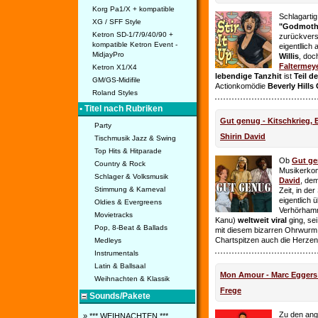
Korg Pa1/X + kompatible
Schlagarti
XG / SFF Style
"Godmothe
Ketron SD-1/7/9/40/90 +
zurückvers
kompatible Ketron Event -
eigentllich
MidjayPro
Willis
, doc
Faltermey
Ketron X1/X4
lebendige Tanzhit
ist
Teil d
GM/GS-Midifile
Actionkomödie
Beverly Hills
Roland Styles
• Titel nach Rubriken
Gut genug - Kitschkrieg,
Party
Shirin David
Tischmusik Jazz & Swing
Top Hits & Hitparade
Ob
Gut g
Country & Rock
Musikerko
Schlager & Volksmusik
David
, dem
Stimmung & Karneval
Zeit, in de
eigentlich 
Oldies & Evergreens
Verhörhamm
Movietracks
Kanu)
weltweit viral
ging, sei
Pop, 8-Beat & Ballads
mit diesem bizarren Ohrwurm 
Chartspitzen auch die Herze
Medleys
Instrumentals
Latin & Ballsaal
Mon Amour - Marc Eggers -
Weihnachten & Klassik
Frege
Sounds/Pakete
Zu den ange
» *** WEIHNACHTEN ***