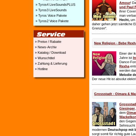
Amour
! D
» Tyros4 LiveSoundsPLUS
und Paul 
» Tyros3 LiveSounds
ihrer Cover
» Tyros Voice Pakete
man verbas
Hecht,
um E
» Tyros2 Voice Pakete
daher gehen jetzt sämtliche 
Grenzen".
» Preise / Rabatte
New Religion - Bebe Rexh
» News-Archiv
» Katalog / Download
Einer der i
Jahre ist
I
» Wunschtitel
Dance-For
» Zahlung & Lieferung
Rexha
ent
» Hotline
werden da
Melodie de
Der neue Hit ist absolut elekt
Grossstadt - Oimara & Ma
Grossstad
Giesinger
dem
Oima
Wackelkon
den Gegens
Sehnsucht n
modernen
Deutschpop mit b
sorgt somit für richtig gute La