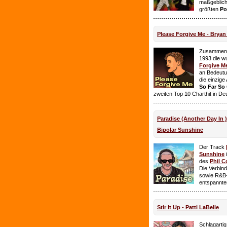
maßgeblich
größten
Po
Please Forgive Me - Brya
Zusammen 
1993 die w
Forgive M
an Bedeutun
die einzig
So Far So
zweiten Top 10 Charthit in De
Paradise (Another Day In 
Bipolar Sunshine
Der Track
Sunshine
i
des
Phil C
Die Verbin
sowie R&B-
entspannte
Stir It Up - Patti LaBelle
Schlagarti