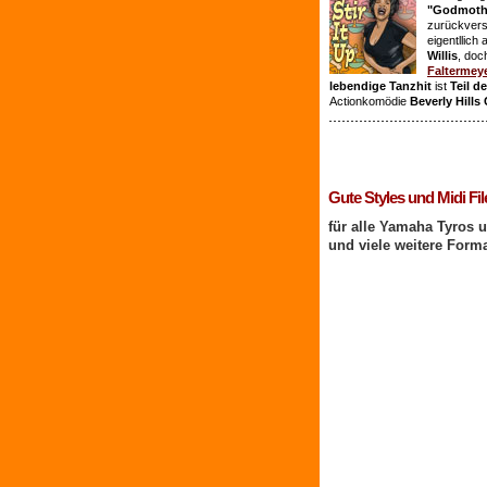
"Godmothe
zurückvers
eigentllich
Willis
, doc
Faltermey
lebendige Tanzhit
ist
Teil d
Actionkomödie
Beverly Hills
1 Benutzer online
Gute Styles und Midi Fil
für alle Yamaha Tyros 
und viele weitere Form