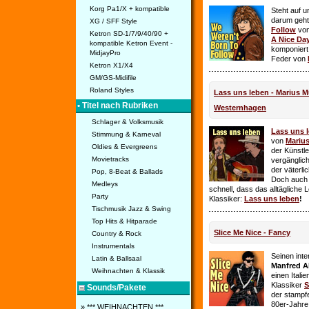
Korg Pa1/X + kompatible
Steht auf u
darum geht 
XG / SFF Style
Follow
vo
Ketron SD-1/7/9/40/90 +
A Nice Da
kompatible Ketron Event -
komponiert
MidjayPro
Feder von
Ketron X1/X4
GM/GS-Midifile
Roland Styles
Lass uns leben - Marius Mü
• Titel nach Rubriken
Westernhagen
Schlager & Volksmusik
Lass uns 
Stimmung & Karneval
von
Mariu
Oldies & Evergreens
der Künstle
Movietracks
vergänglich
der väterl
Pop, 8-Beat & Ballads
Doch auch
Medleys
schnell, dass das alltägliche 
Party
Klassiker:
Lass uns leben
!
Tischmusik Jazz & Swing
Top Hits & Hitparade
Slice Me Nice - Fancy
Country & Rock
Instrumentals
Seinen int
Latin & Ballsaal
Manfred A
Weihnachten & Klassik
einen Itali
Klassiker
S
Sounds/Pakete
der stampf
80er-Jahre 
» *** WEIHNACHTEN ***