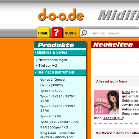
• Midifiles & Styles
» Neuerscheinungen
» Titel von A-Z
• Titel nach Instrument
Genos 2 (Genos)
Alles ist gut - Nena
Genos (SX920)
Tyros 5 (SX900)
Nena
ist z
gut
ermutig
Tyros 4 (SX720 / S970 /
Schöne im 
S975)
Zweifel; be
Tyros 3 (SX700 / S950 /
Aufmerksamk
S770)
Song seine
Tyros 2 (S910)
nach.
Alles ist gut
!
Tyros (S670 / S900 / 3000)
PSR 9000/pro / XG
Korg Pa4X + kompatible
We Weren´t Born To Follo
(Pa5X/Pa1000/Pa700)