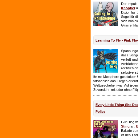
Der Impuls
Knopfler
a
Dixion las
Segel für 
sich von d
Gitarrenkl
Learning To Fly - Pink Flo
Spannungen
dass Sänge
verließ und 
verbliebene
rechtlich 
selbstverst
ihr mit Metaphern gespickter
tatsächlich das Fliegen erlern
Weltgeschehen war. Auf jeden
Zuversicht, mit oder ohne Flü
Every Little Thing She Doe
Police
Gut Ding wi
Sting
an,
E
Ballade zu 
er den Tite