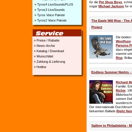
für die
Pet Shop Boys
, schr
» Tyros4 LiveSoundsPLUS
sogar
Michael Jackson
für e
» Tyros3 LiveSounds
» Tyros Voice Pakete
» Tyros2 Voice Pakete
The Eagle Will Rise - The
Project
Die beiden
» Preise / Rabatte
Woolfson
Parsons P
» News-Archiv
dazu einge
» Katalog / Download
stammt unt
» Wunschtitel
Rise
. Brill
» Zahlung & Lieferung
» Hotline
Endless Summer Nights - 
Richard M
Familie. E
Richie
. 19
Bilderbuchs
seinem Deb
wundersch
Der internationale Durchbruch 
bekannten Ballade
Right Her
Sailing to Philadelphia - 