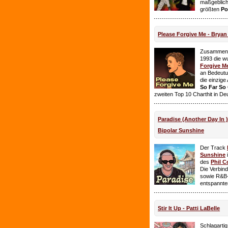
maßgeblich
größten
Po
Please Forgive Me - Brya
Zusammen 
1993 die w
Forgive M
an Bedeutun
die einzig
So Far So
zweiten Top 10 Charthit in De
Paradise (Another Day In 
Bipolar Sunshine
Der Track
Sunshine
i
des
Phil C
Die Verbin
sowie R&B-
entspannte
Stir It Up - Patti LaBelle
Schlagarti