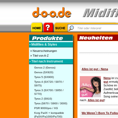
• Midifiles & Styles
» Neuerscheinungen
» Titel von A-Z
• Titel nach Instrument
Genos 2 (Genos)
Alles ist gut - Nena
Genos (SX920)
Tyros 5 (SX900)
Nena
ist z
gut
ermutig
Tyros 4 (SX720 / S970 /
Schöne im 
S975)
Zweifel; be
Tyros 3 (SX700 / S950 /
Aufmerksamk
S770)
Song seine
Tyros 2 (S910)
nach.
Alles ist gut
!
Tyros (S670 / S900 / 3000)
PSR 9000/pro / XG
Korg Pa4X + kompatible
We Weren´t Born To Follo
(Pa5X/Pa1000/Pa700)