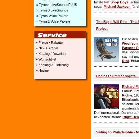
für die
Pet Shop Boys
, schr
» Tyros4 LiveSoundsPLUS
sogar
Michael Jackson
für e
» Tyros3 LiveSounds
» Tyros Voice Pakete
» Tyros2 Voice Pakete
The Eagle Will Rise - The
Project
Die beiden
» Preise / Rabatte
Woolfson
Parsons P
» News-Archiv
dazu einge
» Katalog / Download
stammt unt
» Wunschtitel
Rise
. Brill
» Zahlung & Lieferung
» Hotline
Endless Summer Nights - 
Richard M
Familie. E
Richie
. 19
Bilderbuchs
seinem Deb
wundersch
Der internationale Durchbruch 
bekannten Ballade
Right Her
Sailing to Philadelphia - 