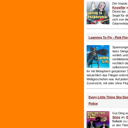
Der Impuls
Knopfler
a
Dixion las
Segel für 
sich von d
Gitarrenkl
Learning To Fly - Pink Flo
Spannungen
dass Sänge
verließ und 
verbliebene
rechtlich 
selbstverst
ihr mit Metaphern gespickter
tatsächlich das Fliegen erlern
Weltgeschehen war. Auf jeden
Zuversicht, mit oder ohne Flü
Every Little Thing She Doe
Police
Gut Ding wi
Sting
an,
E
Ballade zu 
er den Tite