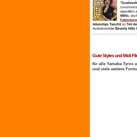
"Godmothe
zurückvers
eigentllich
Willis
, doc
Faltermey
lebendige Tanzhit
ist
Teil d
Actionkomödie
Beverly Hills
1 Benutzer online
Gute Styles und Midi Fil
für alle Yamaha Tyros 
und viele weitere Form