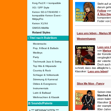
Korg Pa1/X + kompatible
Steht auf u
darum geht 
XG / SFF Style
Follow
vo
Ketron SD-1/7/9/40/90 +
A Nice Da
kompatible Ketron Event -
komponiert
MidjayPro
Feder von
Ketron X1/X4
GM/GS-Midifile
Roland Styles
Lass uns leben - Marius Mü
• Titel nach Rubriken
Westernhagen
Movietracks
Lass uns 
Pop, 8-Beat & Ballads
von
Mariu
Medleys
der Künstle
Party
vergänglich
der väterl
Tischmusik Jazz & Swing
Doch auch
Top Hits & Hitparade
schnell, dass das alltägliche 
Country & Rock
Klassiker:
Lass uns leben
!
Schlager & Volksmusik
Stimmung & Karneval
Slice Me Nice - Fancy
Oldies & Evergreens
Instrumentals
Seinen int
Latin & Ballsaal
Manfred A
Weihnachten & Klassik
einen Itali
Klassiker
S
Sounds/Pakete
der stampf
80er-Jahre 
» *** WEIHNACHTEN ***