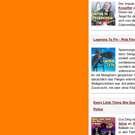
Der Impuls
Knopfler
a
Dixion las
Segel für 
sich von d
Gitarrenkl
Learning To Fly - Pink Flo
Spannungen
dass Sänge
verließ und 
verbliebene
rechtlich 
selbstverst
ihr mit Metaphern gespickter
tatsächlich das Fliegen erlern
Weltgeschehen war. Auf jeden
Zuversicht, mit oder ohne Flü
Every Little Thing She Doe
Police
Gut Ding wi
Sting
an,
E
Ballade zu 
er den Tite