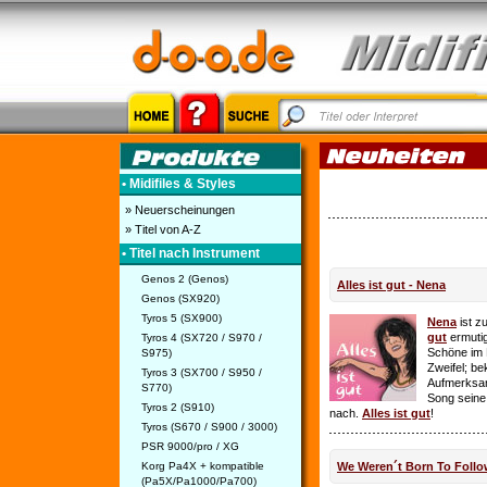
• Midifiles & Styles
» Neuerscheinungen
» Titel von A-Z
• Titel nach Instrument
Genos 2 (Genos)
Alles ist gut - Nena
Genos (SX920)
Tyros 5 (SX900)
Nena
ist z
gut
ermutig
Tyros 4 (SX720 / S970 /
Schöne im 
S975)
Zweifel; be
Tyros 3 (SX700 / S950 /
Aufmerksamk
S770)
Song seine
Tyros 2 (S910)
nach.
Alles ist gut
!
Tyros (S670 / S900 / 3000)
PSR 9000/pro / XG
Korg Pa4X + kompatible
We Weren´t Born To Follo
(Pa5X/Pa1000/Pa700)