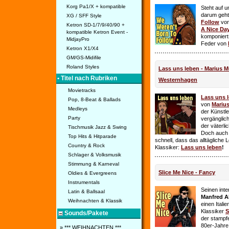
Korg Pa1/X + kompatible
Steht auf u
darum geht 
XG / SFF Style
Follow
vo
Ketron SD-1/7/9/40/90 +
A Nice Da
kompatible Ketron Event -
komponiert
MidjayPro
Feder von
Ketron X1/X4
GM/GS-Midifile
Roland Styles
Lass uns leben - Marius Mü
• Titel nach Rubriken
Westernhagen
Movietracks
Lass uns 
Pop, 8-Beat & Ballads
von
Mariu
Medleys
der Künstle
Party
vergänglich
der väterl
Tischmusik Jazz & Swing
Doch auch
Top Hits & Hitparade
schnell, dass das alltägliche 
Country & Rock
Klassiker:
Lass uns leben
!
Schlager & Volksmusik
Stimmung & Karneval
Slice Me Nice - Fancy
Oldies & Evergreens
Instrumentals
Seinen int
Latin & Ballsaal
Manfred A
Weihnachten & Klassik
einen Itali
Klassiker
S
Sounds/Pakete
der stampf
80er-Jahre 
» *** WEIHNACHTEN ***