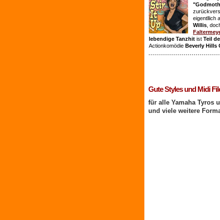
"Godmothe
zurückvers
eigentllich
Willis
, doc
Faltermey
lebendige Tanzhit
ist
Teil d
Actionkomödie
Beverly Hills
1 Benutzer online
Gute Styles und Midi Fil
für alle Yamaha Tyros 
und viele weitere Form