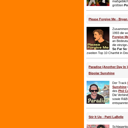
maßgeblich
größten
Po
Please Forgive Me - Brya
Zusammen 
1993 die w
Forgive M
an Bedeutun
die einzig
So Far So
zweiten Top 10 Charthit in De
Paradise (Another Day In 
Bipolar Sunshine
Der Track
Sunshine
i
des
Phil C
Die Verbin
sowie R&B-
entspannte
Stir It Up - Patti LaBelle
Schlagarti