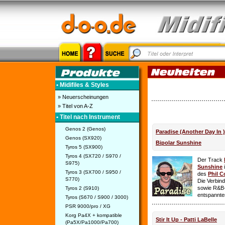
• Midifiles & Styles
» Neuerscheinungen
» Titel von A-Z
• Titel nach Instrument
Genos 2 (Genos)
Paradise (Another Day In 
Genos (SX920)
Bipolar Sunshine
Tyros 5 (SX900)
Tyros 4 (SX720 / S970 /
Der Track
S975)
Sunshine
i
Tyros 3 (SX700 / S950 /
des
Phil C
S770)
Die Verbin
sowie R&B-
Tyros 2 (S910)
entspannte
Tyros (S670 / S900 / 3000)
PSR 9000/pro / XG
Korg Pa4X + kompatible
Stir It Up - Patti LaBelle
(Pa5X/Pa1000/Pa700)