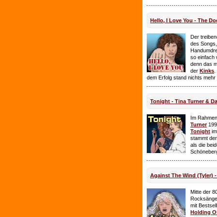
Hello, I Love You - The Do
Der treiben
des Songs,
Handumdre
so einfach 
denn das ma
der
Kinks
.
dem Erfolg stand nichts mehr
Tonight - Tina Turner & D
Im Rahmen
Turner
199
Tonight
im
stammt de
als die bei
Schöneberg
Against The Wind (Tyler) -
Mitte der 8
Rocksänge
mit Bestsel
Holding O