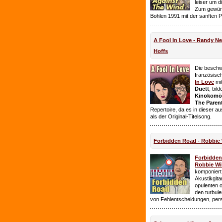
leiser um 
Zum gewüns
Bohlen 1991 mit der sanften 
A Fool In Love - Randy 
Hoffs
Die beschw
französisc
In Love
mi
Duett
, bil
Kinokomödi
The Paren
Repertoire, da es in dieser a
als der Original-Titelsong.
Forbidden Road - Robbie 
Forbidde
Robbie Wil
komponiert.
Akustikgita
opulenten 
den turbul
von Fehlentscheidungen, per