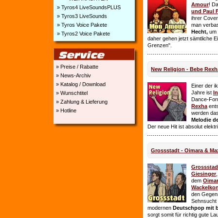
Amour
! D
» Tyros4 LiveSoundsPLUS
und Paul 
» Tyros3 LiveSounds
ihrer Cover
» Tyros Voice Pakete
man verbas
Hecht,
um E
» Tyros2 Voice Pakete
daher gehen jetzt sämtliche 
Grenzen".
» Preise / Rabatte
New Religion - Bebe Rexh
» News-Archiv
» Katalog / Download
Einer der i
Jahre ist
I
» Wunschtitel
Dance-For
» Zahlung & Lieferung
Rexha
ent
» Hotline
werden da
Melodie de
Der neue Hit ist absolut elekt
Grossstadt - Oimara & Ma
Grossstad
Giesinger
dem
Oima
Wackelkon
den Gegens
Sehnsucht n
modernen
Deutschpop mit b
sorgt somit für richtig gute La