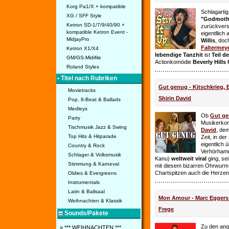
Korg Pa1/X + kompatible
Schlagarti
XG / SFF Style
"Godmothe
Ketron SD-1/7/9/40/90 +
zurückvers
kompatible Ketron Event -
eigentllich
MidjayPro
Willis
, doc
Faltermey
Ketron X1/X4
lebendige Tanzhit
ist
Teil d
GM/GS-Midifile
Actionkomödie
Beverly Hills
Roland Styles
• Titel nach Rubriken
Gut genug - Kitschkrieg,
Movietracks
Shirin David
Pop, 8-Beat & Ballads
Medleys
Ob
Gut g
Party
Musikerko
Tischmusik Jazz & Swing
David
, dem
Top Hits & Hitparade
Zeit, in de
eigentlich 
Country & Rock
Verhörhamm
Schlager & Volksmusik
Kanu)
weltweit viral
ging, sei
Stimmung & Karneval
mit diesem bizarren Ohrwurm 
Chartspitzen auch die Herze
Oldies & Evergreens
Instrumentals
Latin & Ballsaal
Mon Amour - Marc Eggers -
Weihnachten & Klassik
Frege
Sounds/Pakete
Zu den ange
» *** WEIHNACHTEN ***