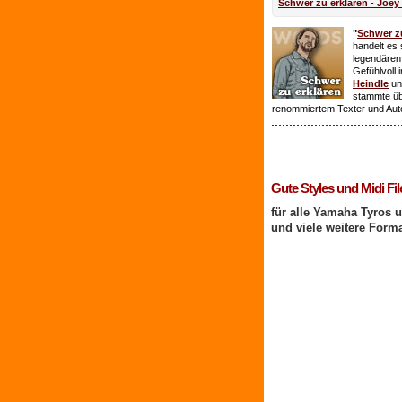
Schwer zu erklären - Joey
"
Schwer zu
handelt es 
legendären
Gefühlvoll 
Heindle
un
stammte ü
renommiertem Texter und Aut
1 Benutzer online
Gute Styles und Midi Fil
für alle Yamaha Tyros 
und viele weitere Form