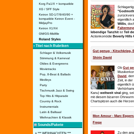
Korg Pa1/X + kompatible
Schlagarti
XG / SFF Style
"Godmothe
Ketron SD-1/7/9/40/90 +
zurückvers
kompatible Ketron Event -
eigentllich
MidjayPro
Willis
, doc
Faltermey
Ketron X1/X4
lebendige Tanzhit
ist
Teil d
GM/GS-Midifile
Actionkomödie
Beverly Hills
Roland Styles
• Titel nach Rubriken
Gut genug - Kitschkrieg,
Schlager & Volksmusik
Shirin David
Stimmung & Karneval
Oldies & Evergreens
Ob
Gut g
Movietracks
Musikerko
Pop, 8-Beat & Ballads
David
, dem
Medleys
Zeit, in de
eigentlich 
Party
Verhörhamm
Tischmusik Jazz & Swing
Kanu)
weltweit viral
ging, sei
Top Hits & Hitparade
mit diesem bizarren Ohrwurm 
Chartspitzen auch die Herze
Country & Rock
Instrumentals
Latin & Ballsaal
Mon Amour - Marc Eggers -
Weihnachten & Klassik
Frege
Sounds/Pakete
Zu den ange
» *** WEIHNACHTEN ***