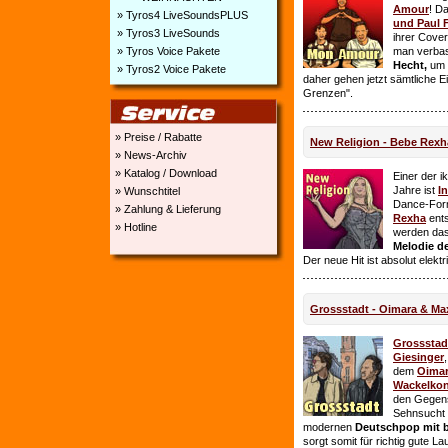
Amour
! D
» Tyros4 LiveSoundsPLUS
und Paul 
» Tyros3 LiveSounds
ihrer Cover
» Tyros Voice Pakete
man verbas
Hecht,
um E
» Tyros2 Voice Pakete
daher gehen jetzt sämtliche 
Grenzen".
» Preise / Rabatte
New Religion - Bebe Rexh
» News-Archiv
» Katalog / Download
Einer der i
Jahre ist
I
» Wunschtitel
Dance-For
» Zahlung & Lieferung
Rexha
ent
» Hotline
werden da
Melodie de
Der neue Hit ist absolut elekt
Grossstadt - Oimara & Ma
Grossstad
Giesinger
dem
Oima
Wackelkon
den Gegens
Sehnsucht n
modernen
Deutschpop mit b
sorgt somit für richtig gute La