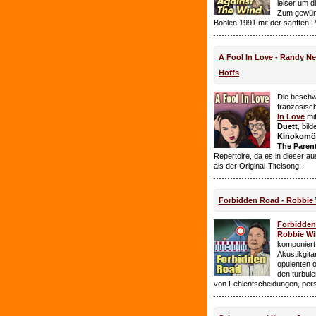
leiser um 
Zum gewüns
Bohlen 1991 mit der sanften 
A Fool In Love - Randy 
Hoffs
Die beschw
französisc
In Love
mi
Duett
, bil
Kinokomödi
The Paren
Repertoire, da es in dieser a
als der Original-Titelsong.
Forbidden Road - Robbie 
Forbidde
Robbie Wil
komponiert.
Akustikgita
opulenten 
den turbul
von Fehlentscheidungen, per