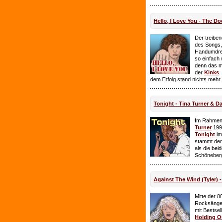
Hello, I Love You - The Do
Der treiben
des Songs,
Handumdre
so einfach 
denn das ma
der
Kinks
.
dem Erfolg stand nichts mehr
Tonight - Tina Turner & D
Im Rahmen
Turner
199
Tonight
im
stammt de
als die bei
Schöneberg
Against The Wind (Tyler) -
Mitte der 8
Rocksänge
mit Bestsel
Holding O