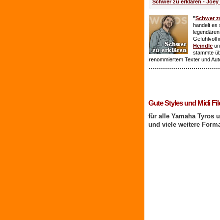
Schwer zu erklären - Joey
"
Schwer zu
handelt es 
legendären
Gefühlvoll 
Heindle
un
stammte ü
renommiertem Texter und Aut
1 Benutzer online
Gute Styles und Midi Fil
für alle Yamaha Tyros 
und viele weitere Form