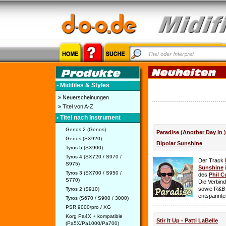
• Midifiles & Styles
» Neuerscheinungen
» Titel von A-Z
• Titel nach Instrument
Genos 2 (Genos)
Paradise (Another Day In 
Genos (SX920)
Bipolar Sunshine
Tyros 5 (SX900)
Tyros 4 (SX720 / S970 /
Der Track
S975)
Sunshine
i
Tyros 3 (SX700 / S950 /
des
Phil C
S770)
Die Verbin
sowie R&B-
Tyros 2 (S910)
entspannte
Tyros (S670 / S900 / 3000)
PSR 9000/pro / XG
Korg Pa4X + kompatible
Stir It Up - Patti LaBelle
(Pa5X/Pa1000/Pa700)