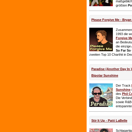
maßgeblich
größten
Po
Please Forgive Me - Brya
Zusammen 
1993 die w
Forgive M
an Bedeutun
die einzig
So Far So
zweiten Top 10 Charthit in De
Paradise (Another Day In 
Bipolar Sunshine
Der Track
Sunshine
i
des
Phil C
Die Verbin
sowie R&B-
entspannte
Stir It Up - Patti LaBelle
Schlagarti