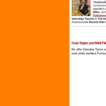
"Godmothe
zurückvers
eigentllich
Willis
, doc
Faltermey
lebendige Tanzhit
ist
Teil d
Actionkomödie
Beverly Hills
1 Benutzer online
Gute Styles und Midi Fil
für alle Yamaha Tyros 
und viele weitere Form