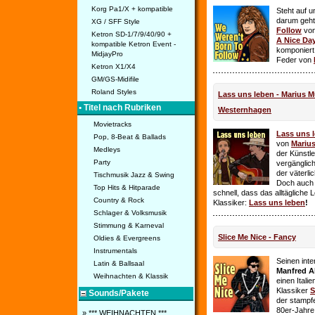
Korg Pa1/X + kompatible
Steht auf u
darum geht 
XG / SFF Style
Follow
vo
Ketron SD-1/7/9/40/90 +
A Nice Da
kompatible Ketron Event -
komponiert
MidjayPro
Feder von
Ketron X1/X4
GM/GS-Midifile
Roland Styles
Lass uns leben - Marius Mü
• Titel nach Rubriken
Westernhagen
Movietracks
Lass uns 
Pop, 8-Beat & Ballads
von
Mariu
Medleys
der Künstle
Party
vergänglich
der väterl
Tischmusik Jazz & Swing
Doch auch
Top Hits & Hitparade
schnell, dass das alltägliche 
Country & Rock
Klassiker:
Lass uns leben
!
Schlager & Volksmusik
Stimmung & Karneval
Slice Me Nice - Fancy
Oldies & Evergreens
Instrumentals
Seinen int
Latin & Ballsaal
Manfred A
Weihnachten & Klassik
einen Itali
Klassiker
S
Sounds/Pakete
der stampf
80er-Jahre 
» *** WEIHNACHTEN ***