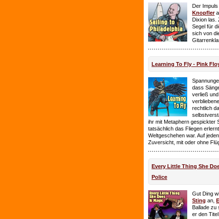
Der Impuls
Knopfler
a
Dixion las
Segel für 
sich von d
Gitarrenkl
Learning To Fly - Pink Flo
Spannungen
dass Sänge
verließ und 
verbliebene
rechtlich 
selbstverst
ihr mit Metaphern gespickter
tatsächlich das Fliegen erlern
Weltgeschehen war. Auf jeden
Zuversicht, mit oder ohne Flü
Every Little Thing She Doe
Police
Gut Ding wi
Sting
an,
E
Ballade zu 
er den Tite