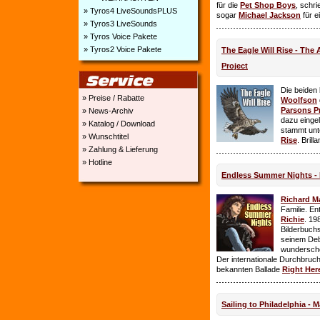
für die
Pet Shop Boys
, schr
» Tyros4 LiveSoundsPLUS
sogar
Michael Jackson
für e
» Tyros3 LiveSounds
» Tyros Voice Pakete
» Tyros2 Voice Pakete
The Eagle Will Rise - The
Project
Die beiden
» Preise / Rabatte
Woolfson
Parsons P
» News-Archiv
dazu einge
» Katalog / Download
stammt unt
» Wunschtitel
Rise
. Brill
» Zahlung & Lieferung
» Hotline
Endless Summer Nights - 
Richard M
Familie. E
Richie
. 19
Bilderbuchs
seinem Deb
wundersch
Der internationale Durchbruch 
bekannten Ballade
Right Her
Sailing to Philadelphia - 