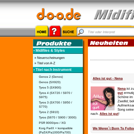
• Midifiles & Styles
» Neuerscheinungen
» Titel von A-Z
• Titel nach Instrument
Genos 2 (Genos)
Alles ist gut - Nena
Genos (SX920)
Tyros 5 (SX900)
Nena
ist z
gut
ermutig
Tyros 4 (SX720 / S970 /
Schöne im 
S975)
Zweifel; be
Tyros 3 (SX700 / S950 /
Aufmerksamk
S770)
Song seine
Tyros 2 (S910)
nach.
Alles ist gut
!
Tyros (S670 / S900 / 3000)
PSR 9000/pro / XG
Korg Pa4X + kompatible
We Weren´t Born To Follo
(Pa5X/Pa1000/Pa700)