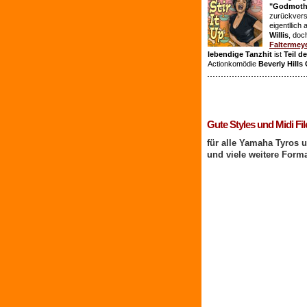
"Godmothe
zurückvers
eigentllich
Willis
, doc
Faltermey
lebendige Tanzhit
ist
Teil d
Actionkomödie
Beverly Hills
1 Benutzer online
Gute Styles und Midi Fil
für alle Yamaha Tyros 
und viele weitere Form