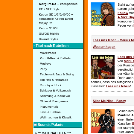
Korg Pa1/X + kompatible
Steht auf u
darum geht 
XG / SFF Style
Follow
vo
Ketron SD-1/7/9/40/90 +
A Nice Da
kompatible Ketron Event -
komponiert
MidjayPro
Feder von
Ketron X1/X4
GM/GS-Midifile
Roland Styles
Lass uns leben - Marius Mü
• Titel nach Rubriken
Westernhagen
Movietracks
Lass uns 
Pop, 8-Beat & Ballads
von
Mariu
Medleys
der Künstle
Party
vergänglich
der väterl
Tischmusik Jazz & Swing
Doch auch
Top Hits & Hitparade
schnell, dass das alltägliche 
Country & Rock
Klassiker:
Lass uns leben
!
Schlager & Volksmusik
Stimmung & Karneval
Slice Me Nice - Fancy
Oldies & Evergreens
Instrumentals
Seinen int
Latin & Ballsaal
Manfred A
Weihnachten & Klassik
einen Itali
Klassiker
S
Sounds/Pakete
der stampf
80er-Jahre 
» *** WEIHNACHTEN ***