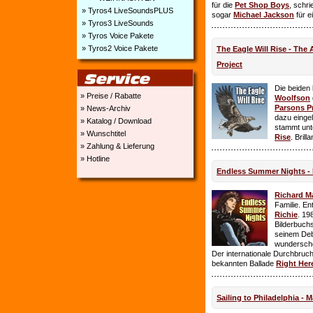
für die
Pet Shop Boys
, schr
» Tyros4 LiveSoundsPLUS
sogar
Michael Jackson
für e
» Tyros3 LiveSounds
» Tyros Voice Pakete
» Tyros2 Voice Pakete
The Eagle Will Rise - The
Project
Die beiden
» Preise / Rabatte
Woolfson
Parsons P
» News-Archiv
dazu einge
» Katalog / Download
stammt unt
» Wunschtitel
Rise
. Brill
» Zahlung & Lieferung
» Hotline
Endless Summer Nights - 
Richard M
Familie. E
Richie
. 19
Bilderbuchs
seinem Deb
wundersch
Der internationale Durchbruch 
bekannten Ballade
Right Her
Sailing to Philadelphia - 