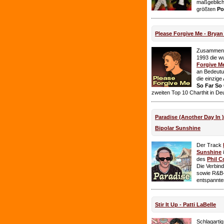
maßgeblich
größten
Po
Please Forgive Me - Brya
Zusammen 
1993 die w
Forgive M
an Bedeutun
die einzig
So Far So
zweiten Top 10 Charthit in De
Paradise (Another Day In 
Bipolar Sunshine
Der Track
Sunshine
i
des
Phil C
Die Verbin
sowie R&B-
entspannte
Stir It Up - Patti LaBelle
Schlagarti