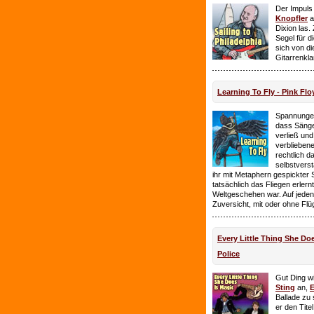
Der Impuls
Knopfler
a
Dixion las
Segel für 
sich von d
Gitarrenkl
Learning To Fly - Pink Flo
Spannungen
dass Sänge
verließ und 
verbliebene
rechtlich 
selbstverst
ihr mit Metaphern gespickter
tatsächlich das Fliegen erlern
Weltgeschehen war. Auf jeden
Zuversicht, mit oder ohne Flü
Every Little Thing She Doe
Police
Gut Ding wi
Sting
an,
E
Ballade zu 
er den Tite