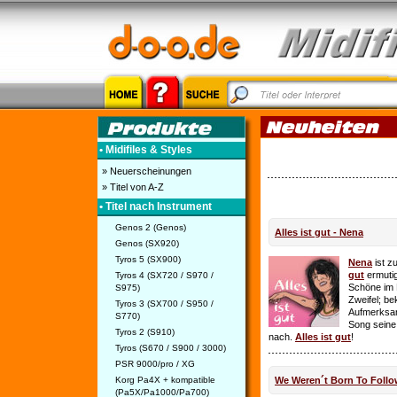
• Midifiles & Styles
» Neuerscheinungen
» Titel von A-Z
• Titel nach Instrument
Genos 2 (Genos)
Alles ist gut - Nena
Genos (SX920)
Tyros 5 (SX900)
Nena
ist z
gut
ermutig
Tyros 4 (SX720 / S970 /
Schöne im 
S975)
Zweifel; be
Tyros 3 (SX700 / S950 /
Aufmerksamk
S770)
Song seine
Tyros 2 (S910)
nach.
Alles ist gut
!
Tyros (S670 / S900 / 3000)
PSR 9000/pro / XG
Korg Pa4X + kompatible
We Weren´t Born To Follo
(Pa5X/Pa1000/Pa700)