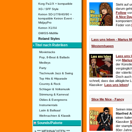
Korg Pa1/X + kompatible
Steht auf u
darum geht 
XG / SFF Style
Follow
vo
Ketron SD-1/7/9/40/90 +
A Nice Da
kompatible Ketron Event -
komponiert
MidjayPro
Feder von
Ketron X1/X4
GM/GS-Midifile
Roland Styles
Lass uns leben - Marius Mü
• Titel nach Rubriken
Westernhagen
Movietracks
Lass uns 
Pop, 8-Beat & Ballads
von
Mariu
Medleys
der Künstle
Party
vergänglich
der väterl
Tischmusik Jazz & Swing
Doch auch
Top Hits & Hitparade
schnell, dass das alltägliche 
Country & Rock
Klassiker:
Lass uns leben
!
Schlager & Volksmusik
Stimmung & Karneval
Slice Me Nice - Fancy
Oldies & Evergreens
Instrumentals
Seinen int
Latin & Ballsaal
Manfred A
Weihnachten & Klassik
einen Itali
Klassiker
S
Sounds/Pakete
der stampf
80er-Jahre 
» *** WEIHNACHTEN ***