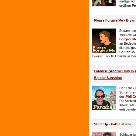
maßgeblich
größten
Po
Please Forgive Me - Brya
Zusammen 
1993 die w
Forgive M
an Bedeutun
die einzig
So Far So
zweiten Top 10 Charthit in De
Paradise (Another Day In 
Bipolar Sunshine
Der Track
Sunshine
i
des
Phil C
Die Verbin
sowie R&B-
entspannte
Stir It Up - Patti LaBelle
Schlagarti