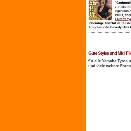
"Godmothe
zurückvers
eigentllich
Willis
, doc
Faltermey
lebendige Tanzhit
ist
Teil d
Actionkomödie
Beverly Hills
1 Benutzer online
Gute Styles und Midi Fil
für alle Yamaha Tyros 
und viele weitere Form