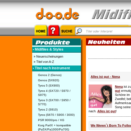
• Midifiles & Styles
» Neuerscheinungen
» Titel von A-Z
• Titel nach Instrument
Genos 2 (Genos)
Alles ist gut - Nena
Genos (SX920)
Tyros 5 (SX900)
Nena
ist z
gut
ermutig
Tyros 4 (SX720 / S970 /
Schöne im 
S975)
Zweifel; be
Tyros 3 (SX700 / S950 /
Aufmerksamk
S770)
Song seine
Tyros 2 (S910)
nach.
Alles ist gut
!
Tyros (S670 / S900 / 3000)
PSR 9000/pro / XG
Korg Pa4X + kompatible
We Weren´t Born To Follo
(Pa5X/Pa1000/Pa700)