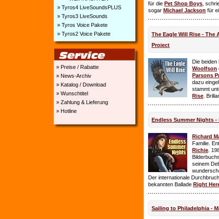
für die
Pet Shop Boys
, schr
» Tyros4 LiveSoundsPLUS
sogar
Michael Jackson
für e
» Tyros3 LiveSounds
» Tyros Voice Pakete
» Tyros2 Voice Pakete
The Eagle Will Rise - The
Project
Die beiden
» Preise / Rabatte
Woolfson
Parsons P
» News-Archiv
dazu einge
» Katalog / Download
stammt unt
» Wunschtitel
Rise
. Brill
» Zahlung & Lieferung
» Hotline
Endless Summer Nights - 
Richard M
Familie. E
Richie
. 19
Bilderbuchs
seinem Deb
wundersch
Der internationale Durchbruch 
bekannten Ballade
Right Her
Sailing to Philadelphia - 