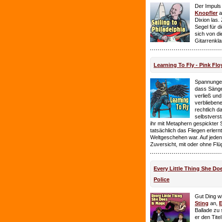
Der Impuls
Knopfler
a
Dixion las
Segel für 
sich von d
Gitarrenkl
Learning To Fly - Pink Flo
Spannungen
dass Sänge
verließ und 
verbliebene
rechtlich 
selbstverst
ihr mit Metaphern gespickter
tatsächlich das Fliegen erlern
Weltgeschehen war. Auf jeden
Zuversicht, mit oder ohne Flü
Every Little Thing She Doe
Police
Gut Ding wi
Sting
an,
E
Ballade zu 
er den Tite