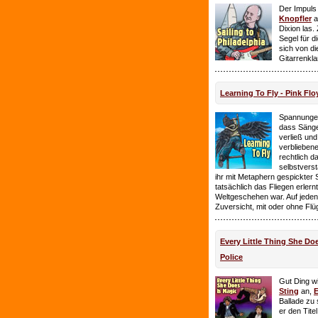
Der Impuls
Knopfler
a
Dixion las
Segel für 
sich von d
Gitarrenkl
Learning To Fly - Pink Flo
Spannungen
dass Sänge
verließ und 
verbliebene
rechtlich 
selbstverst
ihr mit Metaphern gespickter
tatsächlich das Fliegen erlern
Weltgeschehen war. Auf jeden
Zuversicht, mit oder ohne Flü
Every Little Thing She Doe
Police
Gut Ding wi
Sting
an,
E
Ballade zu 
er den Tite