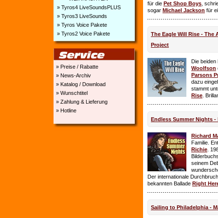
für die
Pet Shop Boys
, schr
» Tyros4 LiveSoundsPLUS
sogar
Michael Jackson
für e
» Tyros3 LiveSounds
» Tyros Voice Pakete
» Tyros2 Voice Pakete
The Eagle Will Rise - The
Project
Die beiden
» Preise / Rabatte
Woolfson
Parsons P
» News-Archiv
dazu einge
» Katalog / Download
stammt unt
» Wunschtitel
Rise
. Brill
» Zahlung & Lieferung
» Hotline
Endless Summer Nights - 
Richard M
Familie. E
Richie
. 19
Bilderbuchs
seinem Deb
wundersch
Der internationale Durchbruch 
bekannten Ballade
Right Her
Sailing to Philadelphia - 