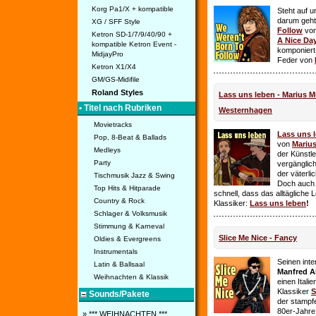
Korg Pa1/X + kompatible
Steht auf u
darum geht 
XG / SFF Style
Follow
vo
Ketron SD-1/7/9/40/90 +
A Nice Da
kompatible Ketron Event -
komponiert
MidjayPro
Feder von
Ketron X1/X4
GM/GS-Midifile
Roland Styles
Lass uns leben - Marius Mü
• Titel nach Rubriken
Westernhagen
Movietracks
Lass uns 
Pop, 8-Beat & Ballads
von
Mariu
Medleys
der Künstle
Party
vergänglich
der väterl
Tischmusik Jazz & Swing
Doch auch
Top Hits & Hitparade
schnell, dass das alltägliche 
Country & Rock
Klassiker:
Lass uns leben
!
Schlager & Volksmusik
Stimmung & Karneval
Slice Me Nice - Fancy
Oldies & Evergreens
Instrumentals
Seinen int
Latin & Ballsaal
Manfred A
Weihnachten & Klassik
einen Itali
Klassiker
S
Sounds/Pakete
der stampf
80er-Jahre 
» *** WEIHNACHTEN ***