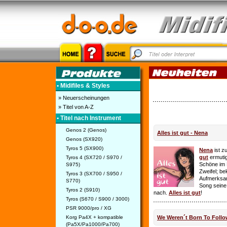
• Midifiles & Styles
» Neuerscheinungen
» Titel von A-Z
• Titel nach Instrument
Genos 2 (Genos)
Alles ist gut - Nena
Genos (SX920)
Tyros 5 (SX900)
Nena
ist z
gut
ermutig
Tyros 4 (SX720 / S970 /
Schöne im 
S975)
Zweifel; be
Tyros 3 (SX700 / S950 /
Aufmerksamk
S770)
Song seine
Tyros 2 (S910)
nach.
Alles ist gut
!
Tyros (S670 / S900 / 3000)
PSR 9000/pro / XG
Korg Pa4X + kompatible
We Weren´t Born To Follo
(Pa5X/Pa1000/Pa700)