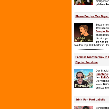
maßgeblich
größten
Po
Please Forgive Me - Brya
Zusammen 
1993 die w
Forgive M
an Bedeutun
die einzig
So Far So
zweiten Top 10 Charthit in De
Paradise (Another Day In 
Bipolar Sunshine
Der Track
Sunshine
i
des
Phil C
Die Verbin
sowie R&B-
entspannte
Stir It Up - Patti LaBelle
Schlagarti