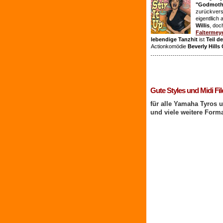
"Godmothe
zurückvers
eigentllich
Willis
, doc
Faltermey
lebendige Tanzhit
ist
Teil d
Actionkomödie
Beverly Hills
1 Benutzer online
Gute Styles und Midi Fil
für alle Yamaha Tyros 
und viele weitere Form