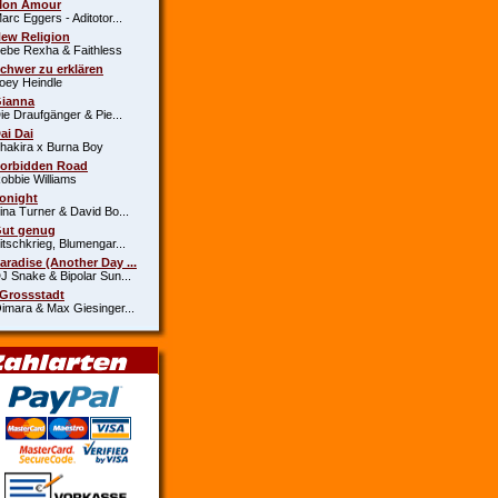
Mon Amour
c Eggers - Aditotor...
New Religion
e Rexha & Faithless
Schwer zu erklären
y Heindle
Gianna
 Draufgänger & Pie...
Dai Dai
kira x Burna Boy
Forbidden Road
bie Williams
Tonight
a Turner & David Bo...
Gut genug
schkrieg, Blumengar...
Paradise (Another Day ...
Snake & Bipolar Sun...
 Grossstadt
ara & Max Giesinger...