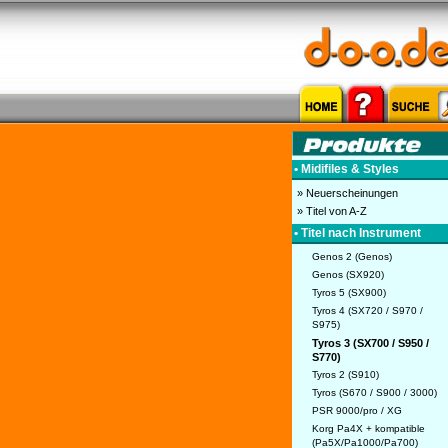
• Midifiles & Styles
» Neuerscheinungen
» Titel von A-Z
• Titel nach Instrument
Genos 2 (Genos)
Genos (SX920)
Tyros 5 (SX900)
Tyros 4 (SX720 / S970 /
S975)
Tyros 3 (SX700 / S950 /
S770)
Tyros 2 (S910)
Tyros (S670 / S900 / 3000)
PSR 9000/pro / XG
Korg Pa4X + kompatible
(Pa5X/Pa1000/Pa700)