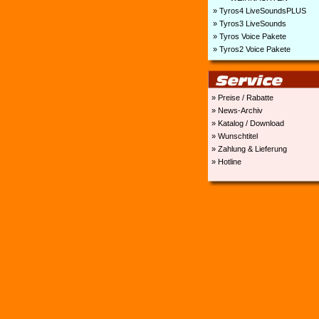
» Tyros4 LiveSoundsPLUS
» Tyros3 LiveSounds
» Tyros Voice Pakete
» Tyros2 Voice Pakete
» Preise / Rabatte
» News-Archiv
» Katalog / Download
» Wunschtitel
» Zahlung & Lieferung
» Hotline