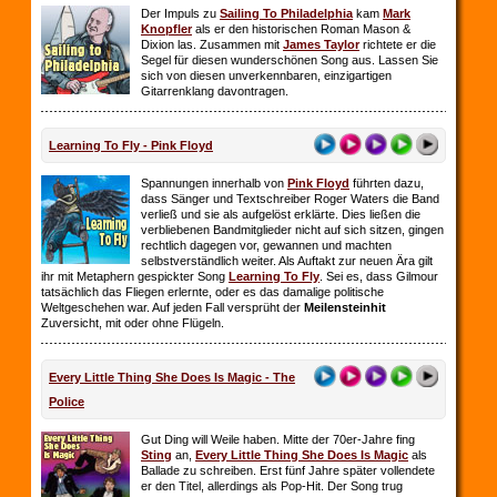
Der Impuls zu
Sailing To Philadelphia
kam
Mark
Knopfler
als er den historischen Roman Mason &
Dixion las. Zusammen mit
James Taylor
richtete er die
Segel für diesen wunderschönen Song aus. Lassen Sie
sich von diesen unverkennbaren, einzigartigen
Gitarrenklang davontragen.
Learning To Fly - Pink Floyd
Spannungen innerhalb von
Pink Floyd
führten dazu,
dass Sänger und Textschreiber Roger Waters die Band
verließ und sie als aufgelöst erklärte. Dies ließen die
verbliebenen Bandmitglieder nicht auf sich sitzen, gingen
rechtlich dagegen vor, gewannen und machten
selbstverständlich weiter. Als Auftakt zur neuen Ära gilt
ihr mit Metaphern gespickter Song
Learning To Fly
. Sei es, dass Gilmour
tatsächlich das Fliegen erlernte, oder es das damalige politische
Weltgeschehen war. Auf jeden Fall versprüht der
Meilensteinhit
Zuversicht, mit oder ohne Flügeln.
Every Little Thing She Does Is Magic - The
Police
Gut Ding will Weile haben. Mitte der 70er-Jahre fing
Sting
an,
Every Little Thing She Does Is Magic
als
Ballade zu schreiben. Erst fünf Jahre später vollendete
er den Titel, allerdings als Pop-Hit. Der Song trug