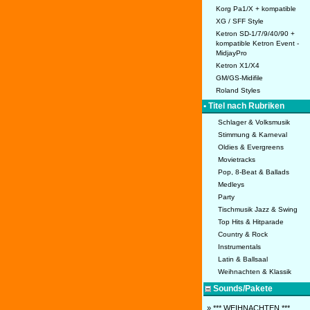
Korg Pa1/X + kompatible
XG / SFF Style
Ketron SD-1/7/9/40/90 +
kompatible Ketron Event -
MidjayPro
Ketron X1/X4
GM/GS-Midifile
Roland Styles
• Titel nach Rubriken
Schlager & Volksmusik
Stimmung & Karneval
Oldies & Evergreens
Movietracks
Pop, 8-Beat & Ballads
Medleys
Party
Tischmusik Jazz & Swing
Top Hits & Hitparade
Country & Rock
Instrumentals
Latin & Ballsaal
Weihnachten & Klassik
Sounds/Pakete
» *** WEIHNACHTEN ***