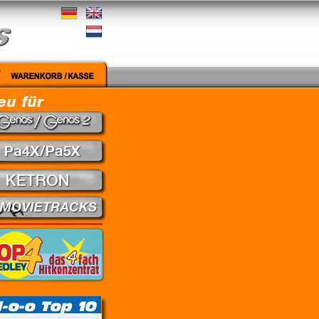
edley - Theuns Jordaan & Juanita du Plessis // Kein Gefühl - Marius Müller-Westerhagen //