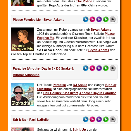
maßgeblich dazu bei, dass
The Police
zu einem der
größten
Pop-Acts der frühen 80er-Jahre
wurde.
Please Forgive Me - Bryan Adams
Zusammen mit Robert Lange schrieb
Bryan Adams
1993 die wunderschöne Gitarren-Rock-Ballade
Please
Forgive Me
. Ein zeitloser Klassiker, der zweifelsfrei nie
an Bedeutung und Gewicht verlieren wird. Die Single war
die einzige Auskopplung aus dem Greatest-Hits-Album
So Far So
Good
und bedeutete für
Bryan Adams
den
zweiten Top 10 Charthit in Deutschland.
Paradise (Another Day In ) - DJ Snake &
Bipolar Sunshine
Der Track
Paradise
von
DJ Snake
und Sänger
Bipolar
Sunshine
ist eine energiegeladene Neuinterpretation
des
Phil Collins' Klassikers
Another Day in Paradise
.
Die Verbindung von modernen elektrischen Sounds
sowie R&B-Elementen verleiht dem Song einen sehr
entspannten und gut zu tanzenden Groove.
Stir It Up - Patti LaBelle
Schlagartig wird man mit
Stir It Up
von der