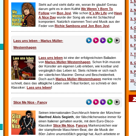
1. 
Steht auf und steht dafür ein, woran ihr glaubt! Genau
Mar
darum geht es in dem Kulthit
We Weren´t Born To
2. 
Follow
von
Bon Jovi
. Wie schon
It´s My Life
und
Have
Beb
A Nice Day
wurde der Song als eine Art Schlachtruf
3. 
komponiert. Natürlich stammen Text und Musik aus der
Joe
Feder von
Richie Sambora und Jon Bon Jovi
.
4. 
Die
5. 
Sha
Lass uns leben - Marius Müller-
6. 
Westernhagen
Rob
7. 
Lass uns leben
ist eine der erfolgreichsten Balladen
Tin
von
Marius Müller-Westernhagen
. Schon früh musste
8. 
der Künstler am eigenen Leib erleben, wie kostbar und
Kit
vergänglich das Leben ist. Stets richtete er sich nach
9. 
der väterlichen Maxime: Demut und Bescheidenheit.
DJ 
Doch auch
Marius Müller-Westernhagen
merkte recht
10.
schnell, dass das alltägliche Leben sein Tribut fordert, so schrieb er den
Oim
Klassiker:
Lass uns leben
!
Slice Me Nice - Fancy
Seinen internationalen Durchbruch feierte der Münchner
Manfred Alois Segieth
, der fälschlicherweise immer für
einen Italiener gehalten wurde, mit dem Euro-Disco-
Klassiker
Slice Me Nice
.
Fancys
Markenzeichen war
der stampfende Maschinen-Beat, der die Musik der
80er-Jahre unumstößlich geprägt hat. Auch arbeitete er