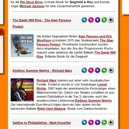
für die
Pet Shop Boys
, schrieb Musik für
Siegfried & Roy
und konnte
sogar
Michael Jackson
für eine Zusammenarbeit gewinnen.
The Eagle Will Rise - The Alan Parsons
Project
Die beiden begnadeten Briten
Alan Parsons und Eric
Woolfson
gründeten 1975 das Studioprojekt
The Alan
Parsons Project
. Prominente Gastmusiker wurden
dazu eingeladen. Aus der Ära des Progressiven Rocks
stammt unter anderem die sanfte Ballade
The Eagle Will
Rise
. Brillante Musik für die Ewigkeit!
Endless Summer Nights - Richard Marx
Richard Marx
stammt aus einer sehr musikalischen
Familie. Entdeckt wurde er von Soulsänger
Lionel
Richie
. 1987 legte der amerikanische Rocksänger einen
Bilderbuchstart hin. Gleich vier Singles schafften es aus
seinem Debütalbum in die Top 3, darunter auch der
wunderschöne Liebessong
Endless Summer Nights
.
Der internationale Durchbruch folgte dann ein Jahr später mit der
bekannten Ballade
Right Here Waiting
. Musik zum Dahinschmelzen.
Sailing to Philadelphia - Mark Knopfler