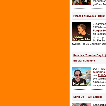
maßgeblich
größten
Po
Please Forgive Me - Brya
Zusammen 
1993 die w
Forgive M
an Bedeutun
die einzig
So Far So
zweiten Top 10 Charthit in De
Paradise (Another Day In 
Bipolar Sunshine
Der Track
Sunshine
i
des
Phil C
Die Verbin
sowie R&B-
entspannte
Stir It Up - Patti LaBelle
Schlagarti