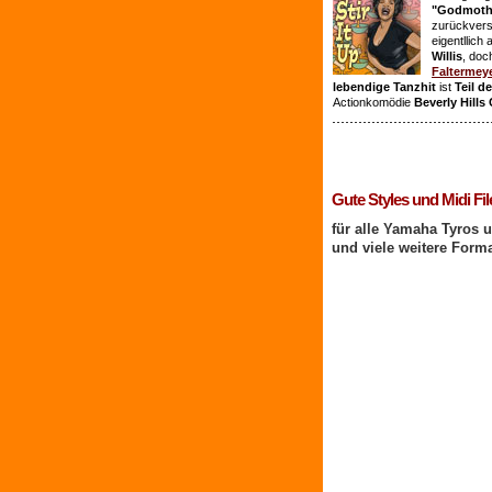
"Godmothe
zurückvers
eigentllich
Willis
, doc
Faltermey
lebendige Tanzhit
ist
Teil d
Actionkomödie
Beverly Hills
1 Benutzer online
Gute Styles und Midi Fil
für alle Yamaha Tyros 
und viele weitere Form