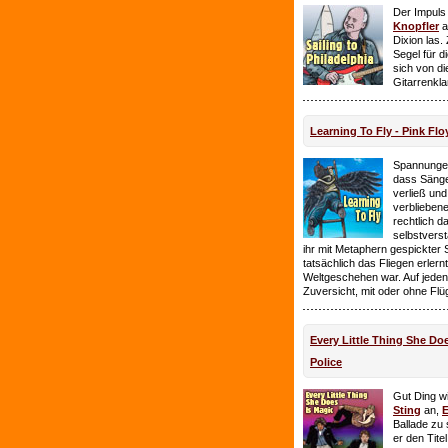
Der Impuls
Knopfler
a
Dixion las
Segel für 
sich von d
Gitarrenkl
Learning To Fly - Pink Flo
Spannungen
dass Sänge
verließ und 
verbliebene
rechtlich 
selbstverst
ihr mit Metaphern gespickter
tatsächlich das Fliegen erlern
Weltgeschehen war. Auf jeden
Zuversicht, mit oder ohne Flü
Every Little Thing She Doe
Police
Gut Ding wi
Sting
an,
E
Ballade zu 
er den Tite