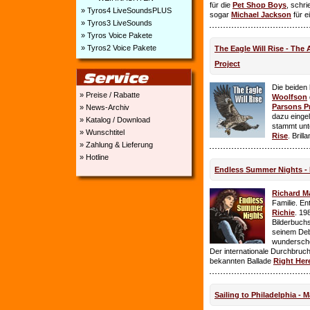
für die
Pet Shop Boys
, schr
» Tyros4 LiveSoundsPLUS
sogar
Michael Jackson
für e
» Tyros3 LiveSounds
» Tyros Voice Pakete
» Tyros2 Voice Pakete
The Eagle Will Rise - The
Project
Die beiden
» Preise / Rabatte
Woolfson
Parsons P
» News-Archiv
dazu einge
» Katalog / Download
stammt unt
» Wunschtitel
Rise
. Brill
» Zahlung & Lieferung
» Hotline
Endless Summer Nights - 
Richard M
Familie. E
Richie
. 19
Bilderbuchs
seinem Deb
wundersch
Der internationale Durchbruch 
bekannten Ballade
Right Her
Sailing to Philadelphia - 