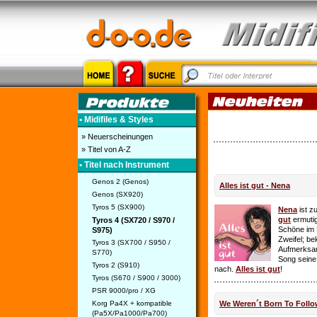
• Midifiles & Styles
» Neuerscheinungen
» Titel von A-Z
• Titel nach Instrument
Genos 2 (Genos)
Alles ist gut - Nena
Genos (SX920)
Tyros 5 (SX900)
Nena
ist z
gut
ermutig
Tyros 4 (SX720 / S970 /
Schöne im 
S975)
Zweifel; be
Tyros 3 (SX700 / S950 /
Aufmerksamk
S770)
Song seine
Tyros 2 (S910)
nach.
Alles ist gut
!
Tyros (S670 / S900 / 3000)
PSR 9000/pro / XG
Korg Pa4X + kompatible
We Weren´t Born To Follo
(Pa5X/Pa1000/Pa700)