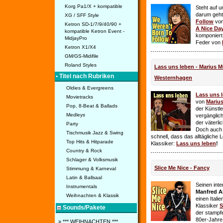
Korg Pa1/X + kompatible
Steht auf u
darum geht 
XG / SFF Style
Follow
vo
Ketron SD-1/7/9/40/90 +
A Nice Da
kompatible Ketron Event -
komponiert
MidjayPro
Feder von
Ketron X1/X4
GM/GS-Midifile
Roland Styles
Lass uns leben - Marius Mü
• Titel nach Rubriken
Westernhagen
Oldies & Evergreens
Lass uns 
Movietracks
von
Mariu
Pop, 8-Beat & Ballads
der Künstle
Medleys
vergänglich
der väterl
Party
Doch auch
Tischmusik Jazz & Swing
schnell, dass das alltägliche 
Top Hits & Hitparade
Klassiker:
Lass uns leben
!
Country & Rock
Schlager & Volksmusik
Slice Me Nice - Fancy
Stimmung & Karneval
Latin & Ballsaal
Seinen int
Instrumentals
Manfred A
Weihnachten & Klassik
einen Itali
Klassiker
S
Sounds/Pakete
der stampf
80er-Jahre 
» *** WEIHNACHTEN ***