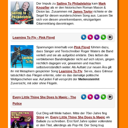
Der Impuls zu
Sailing To Philadelphia
kam
Mark
Knopfler
als er den historischen Roman Mason &
Dixion las. Zusammen mit
James Taylor
richtete er die
Segel für diesen wunderschönen Song aus. Lassen Sie
sich von diesen unverkennbaren, einzigartigen
Gitarrenklang davontragen.
Learning To Fly - Pink Floyd
Spannungen innerhalb von
Pink Floyd
führten dazu,
dass Sänger und Textschreiber Roger Waters die Band
verließ und sie als aufgelöst erklärte. Dies ließen die
verbliebenen Bandmitglieder nicht auf sich sitzen, gingen
rechtlich dagegen vor, gewannen und machten
selbstverständlich weiter. Als Auftakt zur neuen Ära gilt
ihr mit Metaphern gespickter Song
Learning To Fly
. Sei es, dass Gilmour
tatsächlich das Fliegen erlernte, oder es das damalige politische
Weltgeschehen war. Auf jeden Fall versprüht der
Meilensteinhit
Zuversicht, mit oder ohne Flügeln.
Every Little Thing She Does Is Magic - The
Police
Gut Ding will Weile haben. Mitte der 70er-Jahre fing
Sting
an,
Every Little Thing She Does Is Magic
als
Ballade zu schreiben. Erst fünf Jahre später vollendete
er den Titel, allerdings als Pop-Hit. Der Song trug