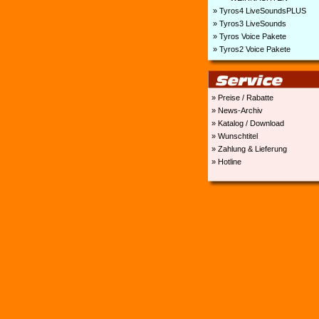
» Tyros4 LiveSoundsPLUS
» Tyros3 LiveSounds
» Tyros Voice Pakete
» Tyros2 Voice Pakete
» Preise / Rabatte
» News-Archiv
» Katalog / Download
» Wunschtitel
» Zahlung & Lieferung
» Hotline