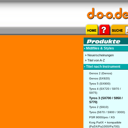
• Midifiles & Styles
» Neuerscheinungen
» Titel von A-Z
• Titel nach Instrument
Genos 2 (Genos)
Genos (SX920)
Tyros 5 (SX900)
Tyros 4 (SX720 / S970 /
S975)
Tyros 3 (SX700 / S950 /
S770)
Tyros 2 (S910)
Tyros (S670 / S900 / 3000)
PSR 9000/pro / XG
Korg Pa4X + kompatible
(Pa5X/Pa1000/Pa700)