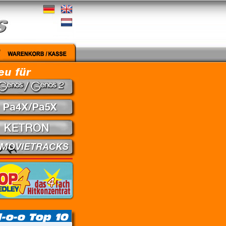
Medley - Theuns Jordaan & Juanita du Plessis // Kein Gefühl - Marius Müller-Westerhagen //