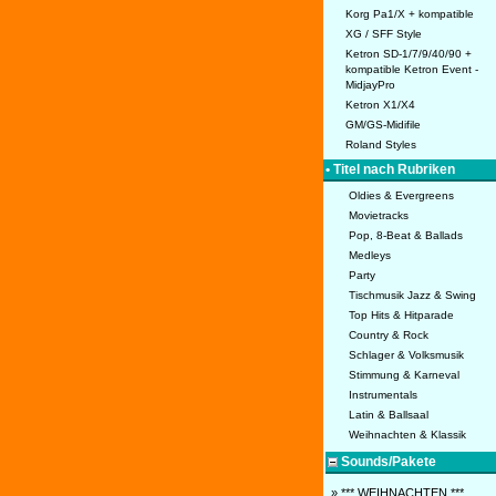
Korg Pa1/X + kompatible
XG / SFF Style
Ketron SD-1/7/9/40/90 +
kompatible Ketron Event -
MidjayPro
Ketron X1/X4
GM/GS-Midifile
Roland Styles
• Titel nach Rubriken
Oldies & Evergreens
Movietracks
Pop, 8-Beat & Ballads
Medleys
Party
Tischmusik Jazz & Swing
Top Hits & Hitparade
Country & Rock
Schlager & Volksmusik
Stimmung & Karneval
Instrumentals
Latin & Ballsaal
Weihnachten & Klassik
Sounds/Pakete
» *** WEIHNACHTEN ***