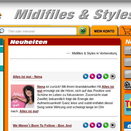
--- Midifiles & Styles in Vorbereitung: Country 
Alles ist gut - Nena
Nena
ist zurück! Mit ihrem brandaktuellen Hit
Alles ist
gut
ermutigt sie die Hörer, sich auf das Positive und
Schöne im Leben zu fokussieren: Zuversicht statt
Zweifel; bekanntlich folgt die Energie der
Aufmerksamkeit! Ganz leise und subtil entfaltet dieser
Song seine Wirkung und schwingt lange im Ohr
nach.
Alles ist gut
!
We Weren´t Born To Follow - Bon Jovi