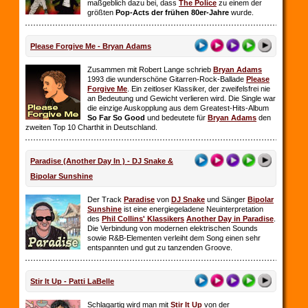
maßgeblich dazu bei, dass
The Police
zu einem der
größten
Pop-Acts der frühen 80er-Jahre
wurde.
Please Forgive Me - Bryan Adams
Zusammen mit Robert Lange schrieb
Bryan Adams
1993 die wunderschöne Gitarren-Rock-Ballade
Please
Forgive Me
. Ein zeitloser Klassiker, der zweifelsfrei nie
an Bedeutung und Gewicht verlieren wird. Die Single war
die einzige Auskopplung aus dem Greatest-Hits-Album
So Far So
Good
und bedeutete für
Bryan Adams
den
zweiten Top 10 Charthit in Deutschland.
Paradise (Another Day In ) - DJ Snake &
Bipolar Sunshine
Der Track
Paradise
von
DJ Snake
und Sänger
Bipolar
Sunshine
ist eine energiegeladene Neuinterpretation
des
Phil Collins' Klassikers
Another Day in Paradise
.
Die Verbindung von modernen elektrischen Sounds
sowie R&B-Elementen verleiht dem Song einen sehr
entspannten und gut zu tanzenden Groove.
Stir It Up - Patti LaBelle
Schlagartig wird man mit
Stir It Up
von der