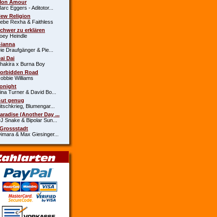
Mon Amour
c Eggers - Aditotor...
New Religion
e Rexha & Faithless
Schwer zu erklären
y Heindle
Gianna
 Draufgänger & Pie...
Dai Dai
kira x Burna Boy
Forbidden Road
bie Williams
Tonight
a Turner & David Bo...
Gut genug
schkrieg, Blumengar...
Paradise (Another Day ...
Snake & Bipolar Sun...
 Grossstadt
ara & Max Giesinger...