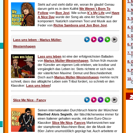
1. 
Steht auf und steht dafür ein, woran ihr glaubt! Genau
Mar
darum geht es in dem Kulthit
We Weren´t Born To
2. 
Follow
von
Bon Jovi
. Wie schon
It´s My Life
und
Have
Beb
A Nice Day
wurde der Song als eine Art Schlachtruf
3. 
komponiert. Natürlich stammen Text und Musik aus der
Joe
Feder von
Richie Sambora und Jon Bon Jovi
.
4. 
Die
5. 
Sha
Lass uns leben - Marius Müller-
6. 
Westernhagen
Rob
7. 
Lass uns leben
ist eine der erfolgreichsten Balladen
Tin
von
Marius Müller-Westernhagen
. Schon früh musste
8. 
der Künstler am eigenen Leib erleben, wie kostbar und
Kit
vergänglich das Leben ist. Stets richtete er sich nach
9. 
der väterlichen Maxime: Demut und Bescheidenheit.
DJ 
Doch auch
Marius Müller-Westernhagen
merkte recht
10.
schnell, dass das alltägliche Leben sein Tribut fordert, so schrieb er den
Oim
Klassiker:
Lass uns leben
!
Slice Me Nice - Fancy
Seinen internationalen Durchbruch feierte der Münchner
Manfred Alois Segieth
, der fälschlicherweise immer für
einen Italiener gehalten wurde, mit dem Euro-Disco-
Klassiker
Slice Me Nice
.
Fancys
Markenzeichen war
der stampfende Maschinen-Beat, der die Musik der
80er-Jahre unumstößlich geprägt hat. Auch arbeitete er