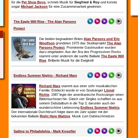
für die
Pet Shop Boys
, schrieb Musik für
Siegfried & Roy
und konnte
sogar
Michael Jackson
für eine Zusammenarbeit gewinnen.
The Eagle Will Rise - The Alan Parsons
Project
Die beiden begnadeten Briten
Alan Parsons und Eric
Woolfson
gründeten 1975 das Studioprojekt
The Alan
Parsons Project
. Prominente Gastmusiker wurden
dazu eingeladen. Aus der Ära des Progressiven Rocks
stammt unter anderem die sanfte Ballade
The Eagle Will
Rise
. Brillante Musik für die Ewigkeit!
Endless Summer Nights - Richard Marx
Richard Marx
stammt aus einer sehr musikalischen
Familie. Entdeckt wurde er von Soulsänger
Lionel
Richie
. 1987 legte der amerikanische Rocksänger einen
Bilderbuchstart hin. Gleich vier Singles schafften es aus
seinem Debütalbum in die Top 3, darunter auch der
wunderschöne Liebessong
Endless Summer Nights
.
Der internationale Durchbruch folgte dann ein Jahr später mit der
bekannten Ballade
Right Here Waiting
. Musik zum Dahinschmelzen.
Sailing to Philadelphia - Mark Knopfler