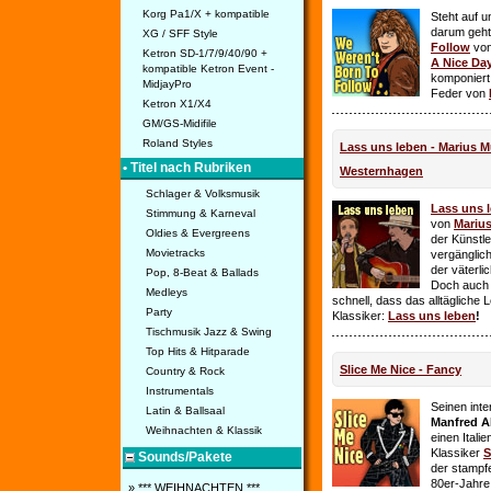
Korg Pa1/X + kompatible
Steht auf u
darum geht 
XG / SFF Style
Follow
vo
Ketron SD-1/7/9/40/90 +
A Nice Da
kompatible Ketron Event -
komponiert
MidjayPro
Feder von
Ketron X1/X4
GM/GS-Midifile
Roland Styles
Lass uns leben - Marius Mü
• Titel nach Rubriken
Westernhagen
Schlager & Volksmusik
Lass uns 
Stimmung & Karneval
von
Mariu
Oldies & Evergreens
der Künstle
Movietracks
vergänglich
der väterl
Pop, 8-Beat & Ballads
Doch auch
Medleys
schnell, dass das alltägliche 
Party
Klassiker:
Lass uns leben
!
Tischmusik Jazz & Swing
Top Hits & Hitparade
Slice Me Nice - Fancy
Country & Rock
Instrumentals
Seinen int
Latin & Ballsaal
Manfred A
Weihnachten & Klassik
einen Itali
Klassiker
S
Sounds/Pakete
der stampf
80er-Jahre 
» *** WEIHNACHTEN ***