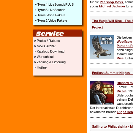
für die
Pet Shop Boys
, schr
» Tyros4 LiveSoundsPLUS
sogar
Michael Jackson
für e
» Tyros3 LiveSounds
» Tyros Voice Pakete
» Tyros2 Voice Pakete
The Eagle Will Rise - The
Project
Die beiden
» Preise / Rabatte
Woolfson
Parsons P
» News-Archiv
dazu einge
» Katalog / Download
stammt unt
» Wunschtitel
Rise
. Brill
» Zahlung & Lieferung
» Hotline
Endless Summer Nights - 
Richard M
Familie. E
Richie
. 19
Bilderbuchs
seinem Deb
wundersch
Der internationale Durchbruch 
bekannten Ballade
Right Her
Sailing to Philadelphia - 