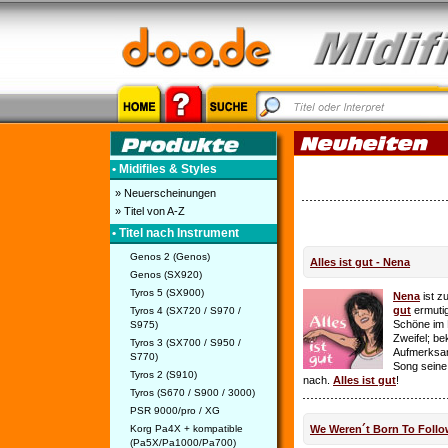
• Midifiles & Styles
» Neuerscheinungen
» Titel von A-Z
• Titel nach Instrument
Genos 2 (Genos)
Alles ist gut - Nena
Genos (SX920)
Tyros 5 (SX900)
Nena
ist z
gut
ermutig
Tyros 4 (SX720 / S970 /
Schöne im 
S975)
Zweifel; be
Tyros 3 (SX700 / S950 /
Aufmerksamk
S770)
Song seine
Tyros 2 (S910)
nach.
Alles ist gut
!
Tyros (S670 / S900 / 3000)
PSR 9000/pro / XG
Korg Pa4X + kompatible
We Weren´t Born To Follo
(Pa5X/Pa1000/Pa700)