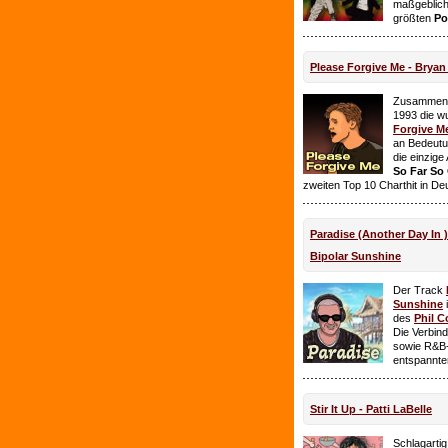
maßgeblich
größten
Po
Please Forgive Me - Brya
Zusammen 
1993 die w
Forgive M
an Bedeutun
die einzig
So Far So
zweiten Top 10 Charthit in De
Paradise (Another Day In 
Bipolar Sunshine
Der Track
Sunshine
i
des
Phil C
Die Verbin
sowie R&B-
entspannte
Stir It Up - Patti LaBelle
Schlagarti