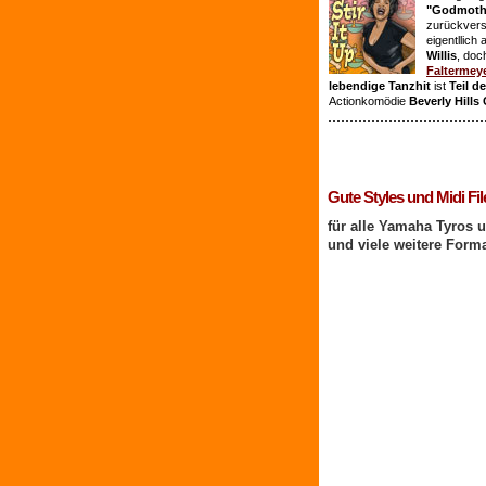
"Godmothe
zurückvers
eigentllich
Willis
, doc
Faltermey
lebendige Tanzhit
ist
Teil d
Actionkomödie
Beverly Hills
1 Benutzer online
Gute Styles und Midi Fil
für alle Yamaha Tyros 
und viele weitere Form