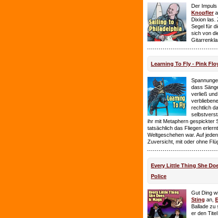
Der Impuls
Knopfler
a
Dixion las
Segel für 
sich von d
Gitarrenkl
Learning To Fly - Pink Flo
Spannungen
dass Sänge
verließ und 
verbliebene
rechtlich 
selbstverst
ihr mit Metaphern gespickter
tatsächlich das Fliegen erlern
Weltgeschehen war. Auf jeden
Zuversicht, mit oder ohne Flü
Every Little Thing She Doe
Police
Gut Ding wi
Sting
an,
E
Ballade zu 
er den Tite