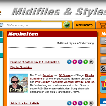
--- Midifiles & Styles in Vorbereitung: Alles ist 
Paradise (Another Day In ) - DJ Snake &
Bipolar Sunshine
Der Track
Paradise
von
DJ Snake
und Sänger
Bipolar
Sunshine
ist eine energiegeladene Neuinterpretation
des
Phil Collins' Klassikers
Another Day in Paradise
.
Die Verbindung von modernen elektrischen Sounds
sowie R&B-Elementen verleiht dem Song einen sehr
entspannten und gut zu tanzenden Groove.
Stir It Up - Patti LaBelle