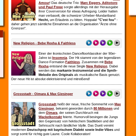
Amour
! Das deutsche Trio:
Marc Eggers, Aditotoro
und Paul Frege
sorgte allerdings mit der Herausgabe
ihrer Coverversion für etwas Aufregung. Leider hatten
man verbaselt, die schweizer Urheber-Mundartband
Hecht,
um Erlaubnis zu bitten. Hoppala!
"C'est fou"
-
daher gehen jetzt sämtliche Einnahmen an die Organisation "Ärzte ohne
Grenzen".
New Religion - Bebe Rexha & Faithless
Einer der ikonischsten Dancefloorklassiker der 90er-
Jahre ist
Insomnia
. Der Hit stammt von der legendären
Dance-Formation
Faithless
. Zusammen mit
Bebe
Rexha
entstand die neue Single
New Religion
. Dabei
werden das
markante Instrumental und die Synth-
Melodie des Originals
als musikalische Basis genutzt.
Der neue Hit ist absolut elektrisierend und mitreißend!
Grossstadt - Oimara & Max Giesinger
Grossstadt
heißt der neue, frische Sommerhit von
Max
Giesinger
, bekannt geworden durch
80 Millionen
und
dem
Oimara
, der seinen Durchbruch
mit
Wackelkontakt
feierte. Humorvoll besingen die Jungs
den Gegensatz von hektischem Stadtleben und der
Sehnsucht nach ländlicher Idylle. Das Duett vereint
modernen
Deutschpop mit bayrischem Dialekt sowie Indie-Vibes
und
sorgt somit für richtig gute Laune. Coole Kollaboration!