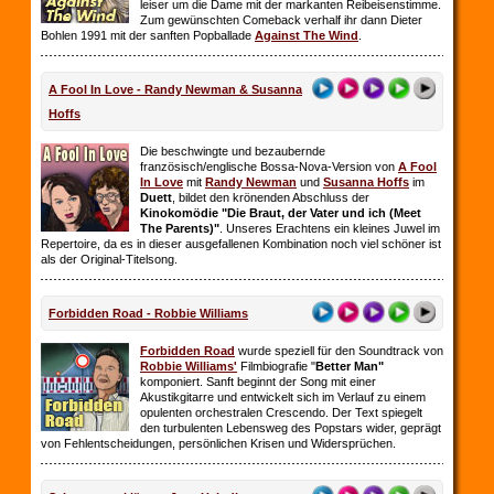
leiser um die Dame mit der markanten Reibeisenstimme.
Zum gewünschten Comeback verhalf ihr dann Dieter
Bohlen 1991 mit der sanften Popballade
Against The Wind
.
A Fool In Love - Randy Newman & Susanna
Hoffs
Die beschwingte und bezaubernde
französisch/englische Bossa-Nova-Version von
A Fool
In Love
mit
Randy Newman
und
Susanna Hoffs
im
Duett
, bildet den krönenden Abschluss der
Kinokomödie "Die Braut, der Vater und ich (Meet
The Parents)"
. Unseres Erachtens ein kleines Juwel im
Repertoire, da es in dieser ausgefallenen Kombination noch viel schöner ist
als der Original-Titelsong.
Forbidden Road - Robbie Williams
Forbidden Road
wurde speziell für den Soundtrack von
Robbie Williams'
Filmbiografie "
Better Man"
komponiert. Sanft beginnt der Song mit einer
Akustikgitarre und entwickelt sich im Verlauf zu einem
opulenten orchestralen Crescendo. Der Text spiegelt
den turbulenten Lebensweg des Popstars wider, geprägt
von Fehlentscheidungen, persönlichen Krisen und Widersprüchen.