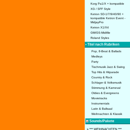
Korg Pa1/X + kompatible
XG / SFF Style
Ketron SD-1/7/9/40/90 +
kompatible Ketron Event -
MidjayPro
Ketron X1/X4
GM/GS-Midifile
Roland Styles
• Titel nach Rubriken
Pop, 8-Beat & Ballads
Medleys
Party
Tischmusik Jazz & Swing
Top Hits & Hitparade
Country & Rock
Schlager & Volksmusik
Stimmung & Karneval
Oldies & Evergreens
Movietracks
Instrumentals
Latin & Ballsaal
Weihnachten & Klassik
Sounds/Pakete
» *** WEIHNACHTEN ***