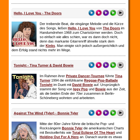
Hello, I Love You - The Doors
Der treibende Beat, die eingänge Melodie und die Kürze
des Songs, ließen
Hello, I Love You
von
The Doors
im
Handumdrehen 1968 zum Chartstürmer werden. Doch
so einfach wie alles schien, war es dann doch nicht,
denn das markante Gitarrenriff ähnelte stark dem
der
Kinks
. Man einigte sich jedoch außergerichtlich und
dem Erfolg stand nichts mehr im Wege.
Tonight - Tina Turner & David Bowie
Im Rahmen ihrer
Private Dancer-Tournee
führte
Tina
Turner
1994 die einfühlsame
Reggae-Pop-Ballade
Tonight
im Duett mit
David Bowie
auf. Ursprünglich
stammt der Song von
Iggy Pop
und
Bowie
aus der Zeit,
als die beiden Ende der 70er zusammen in Berlin-
Schöneberg wohnten und arbeiteten.
Against The Wind (Tyler) - Bonnie Tyler
Mitte der 80er-Jahre führte die britische Pop- und
Rocksängerin
Bonnie Tyler
die amerikanischen Charts
mit Bestsellerhits wie
Total Eclipse Of The Heart
und
Holding Out For A Hero
an. Danach wurde es etwas