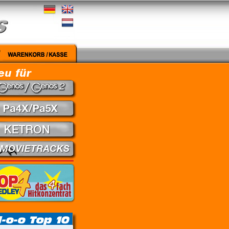
gut - Nena // Every Little Thing She Does Is Magic - The Police // Learning To Fly - Pink Fl