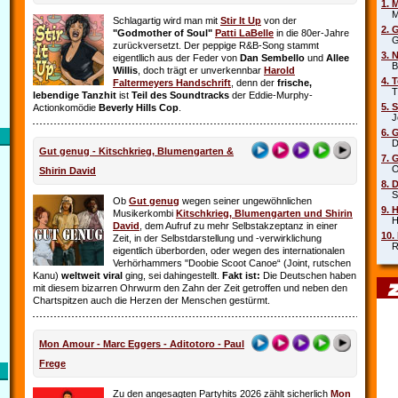
1. 
Mar
Schlagartig wird man mit
Stir It Up
von der
2. 
"Godmother of Soul"
Patti LaBelle
in die 80er-Jahre
Gr
zurückversetzt. Der peppige R&B-Song stammt
3. 
eigentllich aus der Feder von
Dan Sembello
und
Allee
Beb
Willis
, doch trägt er unverkennbar
Harold
4. 
Faltermeyers Handschrift
, denn der
frische,
Tin
lebendige Tanzhit
ist
Teil des Soundtracks
der Eddie-Murphy-
5. 
Actionkomödie
Beverly Hills Cop
.
Joe
6. 
Die
Gut genug - Kitschkrieg, Blumengarten &
7. 
Oim
Shirin David
8. 
Sha
Ob
Gut genug
wegen seiner ungewöhnlichen
9. 
Musikerkombi
Kitschkrieg, Blumengarten und Shirin
Hel
David
, dem Aufruf zu mehr Selbstakzeptanz in einer
10.
Zeit, in der Selbstdarstellung und ‑verwirklichung
Rob
eigentlich überborden, oder wegen des internationalen
Verhörhammers "Doobie Scoot Canoe“ (Joint, rutschen
Kanu)
weltweit viral
ging, sei dahingestellt.
Fakt ist:
Die Deutschen haben
mit diesem bizarren Ohrwurm den Zahn der Zeit getroffen und neben den
Chartspitzen auch die Herzen der Menschen gestürmt.
Mon Amour - Marc Eggers - Aditotoro - Paul
Frege
Zu den angesagten Partyhits 2026 zählt sicherlich
Mon