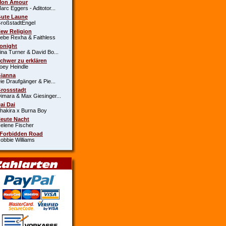
Mon Amour
c Eggers - Aditotor...
Gute Laune
oßstadtEngel
New Religion
e Rexha & Faithless
Tonight
a Turner & David Bo...
Schwer zu erklären
y Heindle
Gianna
 Draufgänger & Pie...
Grossstadt
ara & Max Giesinger...
Dai Dai
kira x Burna Boy
Heute Nacht
ene Fischer
 Forbidden Road
bie Williams