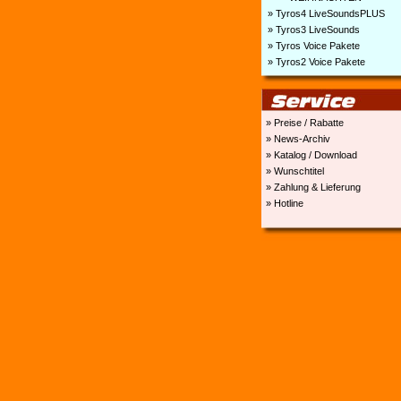
» Tyros4 LiveSoundsPLUS
» Tyros3 LiveSounds
» Tyros Voice Pakete
» Tyros2 Voice Pakete
» Preise / Rabatte
» News-Archiv
» Katalog / Download
» Wunschtitel
» Zahlung & Lieferung
» Hotline