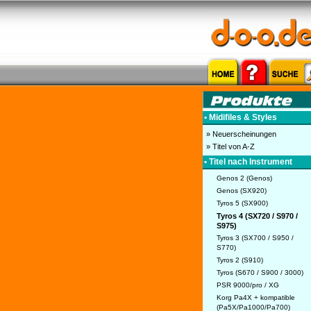
• Midifiles & Styles
» Neuerscheinungen
» Titel von A-Z
• Titel nach Instrument
Genos 2 (Genos)
Genos (SX920)
Tyros 5 (SX900)
Tyros 4 (SX720 / S970 /
S975)
Tyros 3 (SX700 / S950 /
S770)
Tyros 2 (S910)
Tyros (S670 / S900 / 3000)
PSR 9000/pro / XG
Korg Pa4X + kompatible
(Pa5X/Pa1000/Pa700)