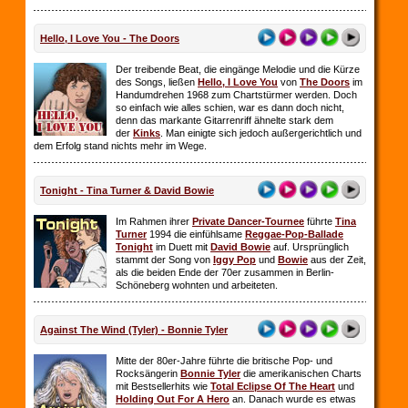
Hello, I Love You - The Doors
Der treibende Beat, die eingänge Melodie und die Kürze
des Songs, ließen
Hello, I Love You
von
The Doors
im
Handumdrehen 1968 zum Chartstürmer werden. Doch
so einfach wie alles schien, war es dann doch nicht,
denn das markante Gitarrenriff ähnelte stark dem
der
Kinks
. Man einigte sich jedoch außergerichtlich und
dem Erfolg stand nichts mehr im Wege.
Tonight - Tina Turner & David Bowie
Im Rahmen ihrer
Private Dancer-Tournee
führte
Tina
Turner
1994 die einfühlsame
Reggae-Pop-Ballade
Tonight
im Duett mit
David Bowie
auf. Ursprünglich
stammt der Song von
Iggy Pop
und
Bowie
aus der Zeit,
als die beiden Ende der 70er zusammen in Berlin-
Schöneberg wohnten und arbeiteten.
Against The Wind (Tyler) - Bonnie Tyler
Mitte der 80er-Jahre führte die britische Pop- und
Rocksängerin
Bonnie Tyler
die amerikanischen Charts
mit Bestsellerhits wie
Total Eclipse Of The Heart
und
Holding Out For A Hero
an. Danach wurde es etwas