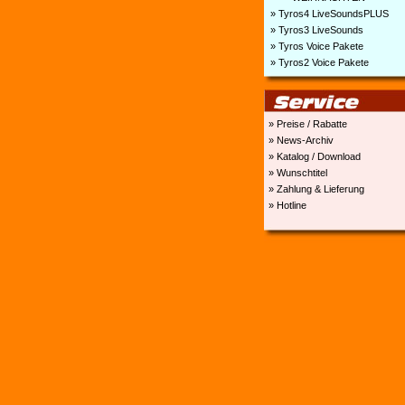
» Tyros4 LiveSoundsPLUS
» Tyros3 LiveSounds
» Tyros Voice Pakete
» Tyros2 Voice Pakete
» Preise / Rabatte
» News-Archiv
» Katalog / Download
» Wunschtitel
» Zahlung & Lieferung
» Hotline