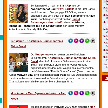
1. 
Mar
Schlagartig wird man mit
Stir It Up
von der
2. 
"Godmother of Soul"
Patti LaBelle
in die 80er-Jahre
Gr
zurückversetzt. Der peppige R&B-Song stammt
3. 
eigentllich aus der Feder von
Dan Sembello
und
Allee
Beb
Willis
, doch trägt er unverkennbar
Harold
4. 
Faltermeyers Handschrift
, denn der
frische,
Tin
lebendige Tanzhit
ist
Teil des Soundtracks
der Eddie-Murphy-
5. 
Actionkomödie
Beverly Hills Cop
.
Joe
6. 
Die
Gut genug - Kitschkrieg, Blumengarten &
7. 
Oim
Shirin David
8. 
Sha
Ob
Gut genug
wegen seiner ungewöhnlichen
9. 
Musikerkombi
Kitschkrieg, Blumengarten und Shirin
Hel
David
, dem Aufruf zu mehr Selbstakzeptanz in einer
10.
Zeit, in der Selbstdarstellung und ‑verwirklichung
Rob
eigentlich überborden, oder wegen des internationalen
Verhörhammers "Doobie Scoot Canoe“ (Joint, rutschen
Kanu)
weltweit viral
ging, sei dahingestellt.
Fakt ist:
Die Deutschen haben
mit diesem bizarren Ohrwurm den Zahn der Zeit getroffen und neben den
Chartspitzen auch die Herzen der Menschen gestürmt.
Mon Amour - Marc Eggers - Aditotoro - Paul
Frege
Zu den angesagten Partyhits 2026 zählt sicherlich
Mon