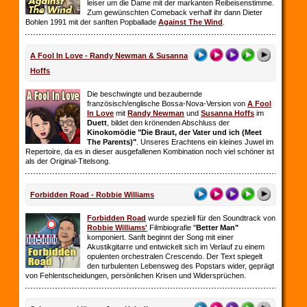
leiser um die Dame mit der markanten Reibeisenstimme.
Zum gewünschten Comeback verhalf ihr dann Dieter
Bohlen 1991 mit der sanften Popballade
Against The Wind
.
A Fool In Love - Randy Newman & Susanna
Hoffs
Die beschwingte und bezaubernde
französisch/englische Bossa-Nova-Version von
A Fool
In Love
mit
Randy Newman
und
Susanna Hoffs
im
Duett
, bildet den krönenden Abschluss der
Kinokomödie "Die Braut, der Vater und ich (Meet
The Parents)"
. Unseres Erachtens ein kleines Juwel im
Repertoire, da es in dieser ausgefallenen Kombination noch viel schöner ist
als der Original-Titelsong.
Forbidden Road - Robbie Williams
Forbidden Road
wurde speziell für den Soundtrack von
Robbie Williams'
Filmbiografie "
Better Man"
komponiert. Sanft beginnt der Song mit einer
Akustikgitarre und entwickelt sich im Verlauf zu einem
opulenten orchestralen Crescendo. Der Text spiegelt
den turbulenten Lebensweg des Popstars wider, geprägt
von Fehlentscheidungen, persönlichen Krisen und Widersprüchen.