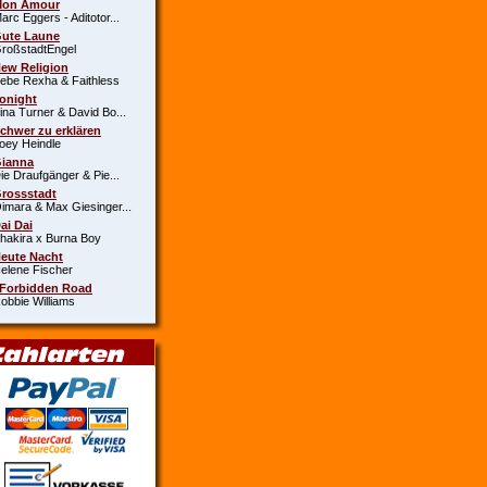
Mon Amour
c Eggers - Aditotor...
Gute Laune
oßstadtEngel
New Religion
e Rexha & Faithless
Tonight
a Turner & David Bo...
Schwer zu erklären
y Heindle
Gianna
 Draufgänger & Pie...
Grossstadt
ara & Max Giesinger...
Dai Dai
kira x Burna Boy
Heute Nacht
ene Fischer
 Forbidden Road
bie Williams