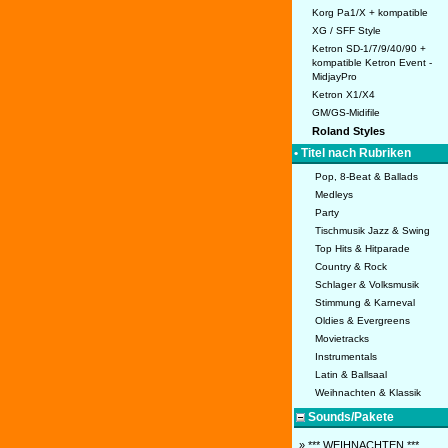
Korg Pa1/X + kompatible
XG / SFF Style
Ketron SD-1/7/9/40/90 +
kompatible Ketron Event -
MidjayPro
Ketron X1/X4
GM/GS-Midifile
Roland Styles
• Titel nach Rubriken
Pop, 8-Beat & Ballads
Medleys
Party
Tischmusik Jazz & Swing
Top Hits & Hitparade
Country & Rock
Schlager & Volksmusik
Stimmung & Karneval
Oldies & Evergreens
Movietracks
Instrumentals
Latin & Ballsaal
Weihnachten & Klassik
Sounds/Pakete
» *** WEIHNACHTEN ***