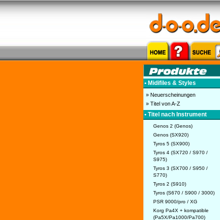
• Midifiles & Styles
» Neuerscheinungen
» Titel von A-Z
• Titel nach Instrument
Genos 2 (Genos)
Genos (SX920)
Tyros 5 (SX900)
Tyros 4 (SX720 / S970 /
S975)
Tyros 3 (SX700 / S950 /
S770)
Tyros 2 (S910)
Tyros (S670 / S900 / 3000)
PSR 9000/pro / XG
Korg Pa4X + kompatible
(Pa5X/Pa1000/Pa700)