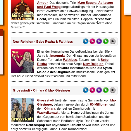
Amour
! Das deutsche Trio:
Marc Eggers, Aditotoro
und Paul Frege
sorgte allerdings mit der Herausgabe
ihrer Coverversion für etwas Aufregung. Leider hatten
man verbaselt, die schweizer Urheber-Mundartband
Hecht,
um Erlaubnis zu bitten. Hoppala!
"C'est fou"
-
daher gehen jetzt sämtliche Einnahmen an die Organisation "Ärzte ohne
Grenzen".
New Religion - Bebe Rexha & Faithless
Einer der ikonischsten Dancefloorklassiker der 90er-
Jahre ist
Insomnia
. Der Hit stammt von der legendären
Dance-Formation
Faithless
. Zusammen mit
Bebe
Rexha
entstand die neue Single
New Religion
. Dabei
werden das
markante Instrumental und die Synth-
Melodie des Originals
als musikalische Basis genutzt.
Der neue Hit ist absolut elektrisierend und mitreißend!
Grossstadt - Oimara & Max Giesinger
Grossstadt
heißt der neue, frische Sommerhit von
Max
Giesinger
, bekannt geworden durch
80 Millionen
und
dem
Oimara
, der seinen Durchbruch
mit
Wackelkontakt
feierte. Humorvoll besingen die Jungs
den Gegensatz von hektischem Stadtleben und der
Sehnsucht nach ländlicher Idylle. Das Duett vereint
modernen
Deutschpop mit bayrischem Dialekt sowie Indie-Vibes
und
sorgt somit für richtig gute Laune. Coole Kollaboration!