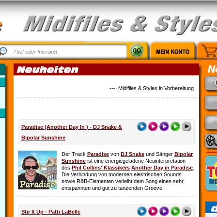
--- Midifiles & Styles in Vorbereitung: Alles ist 
Paradise (Another Day In ) - DJ Snake &
Bipolar Sunshine
Der Track
Paradise
von
DJ Snake
und Sänger
Bipolar
Sunshine
ist eine energiegeladene Neuinterpretation
des
Phil Collins' Klassikers
Another Day in Paradise
.
Die Verbindung von modernen elektrischen Sounds
sowie R&B-Elementen verleiht dem Song einen sehr
entspannten und gut zu tanzenden Groove.
Stir It Up - Patti LaBelle