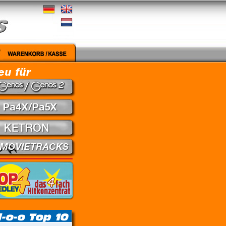
gut - Nena // Every Little Thing She Does Is Magic - The Police // Learning To Fly - Pink F