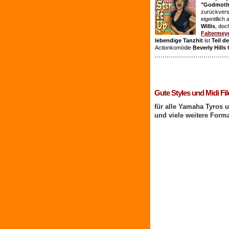
"Godmothe
zurückvers
eigentllich
Willis
, doc
Faltermey
lebendige Tanzhit
ist
Teil d
Actionkomödie
Beverly Hills
1 Benutzer online
Gute Styles und Midi Fil
für alle Yamaha Tyros 
und viele weitere Form