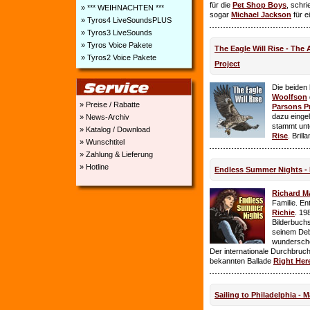
für die
Pet Shop Boys
, schr
» *** WEIHNACHTEN ***
sogar
Michael Jackson
für e
» Tyros4 LiveSoundsPLUS
» Tyros3 LiveSounds
» Tyros Voice Pakete
The Eagle Will Rise - The
» Tyros2 Voice Pakete
Project
Die beiden
Woolfson
» Preise / Rabatte
Parsons P
dazu einge
» News-Archiv
stammt unt
» Katalog / Download
Rise
. Brill
» Wunschtitel
» Zahlung & Lieferung
» Hotline
Endless Summer Nights - 
Richard M
Familie. E
Richie
. 19
Bilderbuchs
seinem Deb
wundersch
Der internationale Durchbruch 
bekannten Ballade
Right Her
Sailing to Philadelphia - 