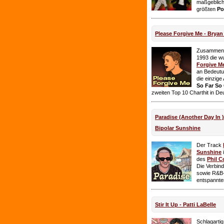
maßgeblich
größten
Po
Please Forgive Me - Brya
Zusammen 
1993 die w
Forgive M
an Bedeutun
die einzig
So Far So
zweiten Top 10 Charthit in De
Paradise (Another Day In 
Bipolar Sunshine
Der Track
Sunshine
i
des
Phil C
Die Verbin
sowie R&B-
entspannte
Stir It Up - Patti LaBelle
Schlagarti