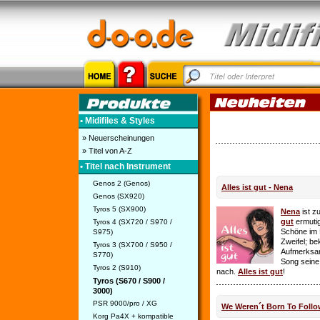
• Midifiles & Styles
» Neuerscheinungen
» Titel von A-Z
• Titel nach Instrument
Genos 2 (Genos)
Alles ist gut - Nena
Genos (SX920)
Tyros 5 (SX900)
Nena
ist z
gut
ermutig
Tyros 4 (SX720 / S970 /
Schöne im 
S975)
Zweifel; be
Tyros 3 (SX700 / S950 /
Aufmerksamk
S770)
Song seine
Tyros 2 (S910)
nach.
Alles ist gut
!
Tyros (S670 / S900 /
3000)
PSR 9000/pro / XG
We Weren´t Born To Follo
Korg Pa4X + kompatible