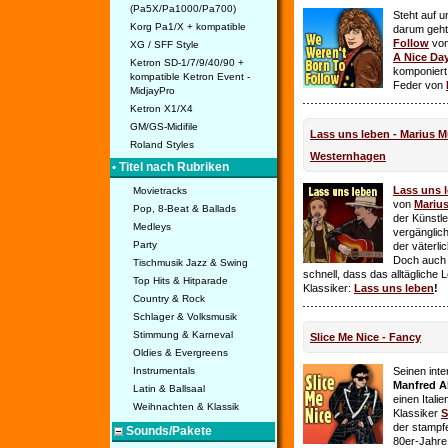
(Pa5X/Pa1000/Pa700)
Steht auf u
Korg Pa1/X + kompatible
darum geht 
Follow
vo
XG / SFF Style
A Nice Da
Ketron SD-1/7/9/40/90 +
komponiert
kompatible Ketron Event -
Feder von
MidjayPro
Ketron X1/X4
GM/GS-Midifile
Lass uns leben - Marius Mü
Roland Styles
Westernhagen
• Titel nach Rubriken
Lass uns 
Movietracks
von
Mariu
Pop, 8-Beat & Ballads
der Künstle
Medleys
vergänglich
Party
der väterl
Doch auch
Tischmusik Jazz & Swing
schnell, dass das alltägliche 
Top Hits & Hitparade
Klassiker:
Lass uns leben
!
Country & Rock
Schlager & Volksmusik
Stimmung & Karneval
Slice Me Nice - Fancy
Oldies & Evergreens
Instrumentals
Seinen int
Manfred A
Latin & Ballsaal
einen Itali
Weihnachten & Klassik
Klassiker
S
der stampf
Sounds/Pakete
80er-Jahre 