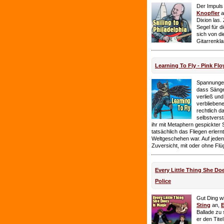
Der Impuls
Knopfler
a
Dixion las
Segel für 
sich von d
Gitarrenkl
Learning To Fly - Pink Flo
Spannungen
dass Sänge
verließ und 
verbliebene
rechtlich 
selbstverst
ihr mit Metaphern gespickter
tatsächlich das Fliegen erlern
Weltgeschehen war. Auf jeden
Zuversicht, mit oder ohne Flü
Every Little Thing She Doe
Police
Gut Ding wi
Sting
an,
E
Ballade zu 
er den Tite